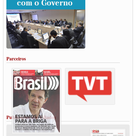
Grande Conquista da Categoria transporte de Cargas e Caminhoneiros Autonomos
ENCONTRO INTERNACIONAL EM APOIO A CLASSE TRABALHADORA
DO BRASIL E A ELEIÇÃO 2022
Carta às Brasileiras e aos Brasileiros em Defesa do Estado Democrático de Direito
Paulinho, presidente da CNTTL, faz balanço do 3º Congresso da CNTTL
Caminhoneiros aprovam greve a partir do 1º de novembro
Rodoviários de Feira Santana fazem Assembleia para avaliar proposta de reajuste
salarial
Portuários de Rio Grande fazem paralisação pela vacina
Parceiros
Vacina Já: Lockdown de 24 horas dos trabalhadores em transportes está mantido,
destaca Paulinho
Condutores de Guarulhos farão greve sanitária nesta terça-feira (20)
Paralisação dos Caminhoneiros na #BR285, entrocamento que liga o Mercosul ao
Rio Grande
Caminhoneiros bloqueiam duas faixas na Castello Branco e fazem protesto
Modal-Live #13 Aumento da Violência Contra Mulher e o Adoecimento da Classe
Trabalhadora em Tempos de Pandemia
MODAL-LIVE#12 POLÍTICAS PÚBLICAS DE TRANSPORTE PARA A
CLASSE TRABALHADORA E ELEIÇÕES NA PANDEMIA
Publicações dos Filiados
MODAL-LIVE#11 POLÍTICAS PÚBLICAS DE TRANSPORTE
JUVENTUDE DO TRANSPORTE: POR QUE DEVEMOS NOS ORGANIZAR?