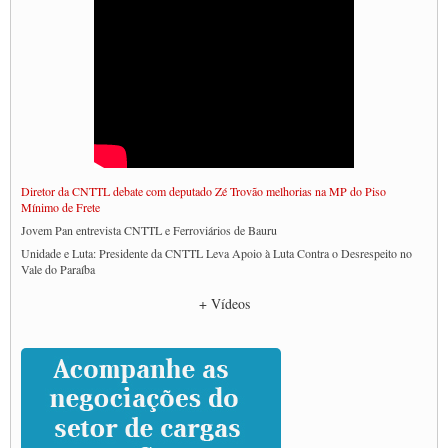
Diretor da CNTTL debate com deputado Zé Trovão melhorias na MP do Piso
Mínimo de Frete
Jovem Pan entrevista CNTTL e Ferroviários de Bauru
Unidade e Luta: Presidente da CNTTL Leva Apoio à Luta Contra o Desrespeito no
Vale do Paraíba
Empresas divulgam fake news para burlar lei do Piso Mínimo de Frete
+ Vídeos
CNTTL e entidades dos caminhoneiros conversam com governo Lula sobre pautas
da categoria
Caminhoneiros prometem paralisação e cobram diálogo com Lula
CNTTL e lideranças de caminhoneiros participam de debate sobre saúde nas
rodovias
Paulinho e Litti debatem política global para transporte rodoviário de cargas na
SUTCRA no Uruguai