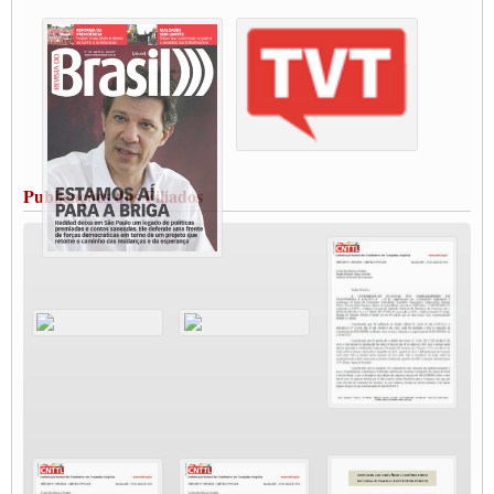
destaca Paulinho
Condutores de Guarulhos farão greve sanitária nesta terça-feira (20)
Paralisação dos Caminhoneiros na #BR285, entrocamento que liga o Mercosul ao
Rio Grande
Caminhoneiros bloqueiam duas faixas na Castello Branco e fazem protesto
Modal-Live #13 Aumento da Violência Contra Mulher e o Adoecimento da Classe
Trabalhadora em Tempos de Pandemia
MODAL-LIVE#12 POLÍTICAS PÚBLICAS DE TRANSPORTE PARA A
CLASSE TRABALHADORA E ELEIÇÕES NA PANDEMIA
Publicações dos Filiados
MODAL-LIVE#11 POLÍTICAS PÚBLICAS DE TRANSPORTE
JUVENTUDE DO TRANSPORTE: POR QUE DEVEMOS NOS ORGANIZAR?
Fabio Primo testa positivo para Coronavírus, mas está bem de saúde
Modal-Live#9 Quais são os direitos dos trabalhador@s que contraem a Covid-19 na
pandemia?
Participe da Campanha Fora Bolsonaro
CNTTL e FECOOTAC apoiam Campanha de testes de COVID-19 para
caminhoneiros
MODAL-LIVE#8 - Lideranças sindicais da CNTTL, CGTB e dos caminhoneiros
autônomos e celetistas irão abordar as lutas dos caminhoneiros e os impactos da
pandemia no setor de cargas e nos direitos.
O PAPEL DA ITF E FUTAC NAS LUTAS, EMPREGO, DIREITOS EM
ESCALA GLOBAL E DA DEFESA DA VIDA