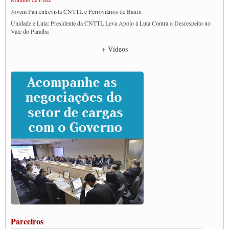
Jovem Pan entrevista CNTTL e Ferroviários de Bauru
Unidade e Luta: Presidente da CNTTL Leva Apoio à Luta Contra o Desrespeito no
Vale do Paraíba
Empresas divulgam fake news para burlar lei do Piso Mínimo de Frete
+ Vídeos
CNTTL e entidades dos caminhoneiros conversam com governo Lula sobre pautas
da categoria
Caminhoneiros prometem paralisação e cobram diálogo com Lula
CNTTL e lideranças de caminhoneiros participam de debate sobre saúde nas
rodovias
Paulinho e Litti debatem política global para transporte rodoviário de cargas na
SUTCRA no Uruguai
Grande Conquista da Categoria transporte de Cargas e Caminhoneiros Autonomos
ENCONTRO INTERNACIONAL EM APOIO A CLASSE TRABALHADORA
DO BRASIL E A ELEIÇÃO 2022
Carta às Brasileiras e aos Brasileiros em Defesa do Estado Democrático de Direito
Paulinho, presidente da CNTTL, faz balanço do 3º Congresso da CNTTL
Caminhoneiros aprovam greve a partir do 1º de novembro
Rodoviários de Feira Santana fazem Assembleia para avaliar proposta de reajuste
salarial
Portuários de Rio Grande fazem paralisação pela vacina
Parceiros
Vacina Já: Lockdown de 24 horas dos trabalhadores em transportes está mantido,