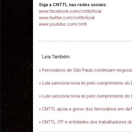
Siga a CNTTL nas redes sociais:
www.facebook.com/cnttloficial
www.twitter.com/cnttloficial
www.youtube.com/cnttl
Leia Também
» Ferroviários de São Paulo continuam negoc
» Lula sanciona nova lei pelo cumprimento do 
» Lula sanciona nova lei pelo cumprimento do 
» CNTTL apoia a greve dos ferroviários em d
» CNTTL, ITF e entidades dos trabalhadores do