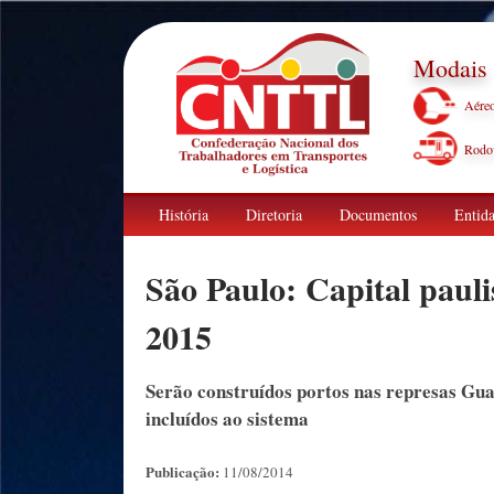
Modais
Aére
Rodov
História
Diretoria
Documentos
Entida
São Paulo: Capital pauli
2015
Serão construídos portos nas represas Gua
incluídos ao sistema
Publicação:
11/08/2014