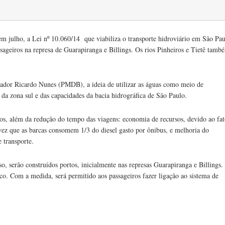
m julho, a Lei nº 10.060/14 que viabiliza o transporte hidroviário em São Pau
sageiros na represa de Guarapiranga e Billings. Os rios Pinheiros e Tietê tamb
eador Ricardo Nunes (PMDB), a ideia de utilizar as águas como meio de
 da zona sul e das capacidades da bacia hidrográfica de São Paulo.
cios, além da redução do tempo das viagens: economia de recursos, devido ao fa
vez que as barcas consomem 1/3 do diesel gasto por ônibus, e melhoria do
 transporte.
o, serão construídos portos, inicialmente nas represas Guarapiranga e Billings
nico. Com a medida, será permitido aos passageiros fazer ligação ao sistema de