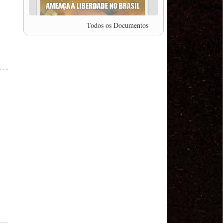
professor da Unisinos e Doutor em Ciências da
Comunicação da USP, Rafael Grohmann, que
coordena uma pesquisa internacional que visa
Todos os Documentos
pressionar as plataformas digitais por melhores
condições de trabalho.
MODAL-LIVE #5 IMPACTOS DA COVID-19 NO
TRABALHO VIÁRIO (15/06/2020)
MODAL-LIVE #5 IMPACTOS DA COVID-19 NO
TRABALHO VIÁRIO (15/06/2020)
MODAL-LIVE #4 A privatização da gestão portuária
e a Pandemia (9/06/2020)
MODAL-LIVE #4 A privatização da gestão portuária
e a Pandemia (9/06/2020)
MODAL-LIVE #3 Impactos da COVID-19 na
aviação (8/06/2020)
MODAL-LIVE #3 Impactos da COVID-19 na
aviação (8/06/2020)
MODAL-LIVE #3 Impactos da COVID-19 na
aviação (8/06/2020)
MODAL-LIVE #3 Impactos da COVID-19 na
aviação (8/06/2020)
MODAL-LIVE #2 Os Impactos da COVID-19 no
Trabalho Metroferroviário (2/06/2020)