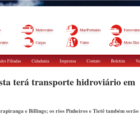
o
Metroviário
Mar/Portuário
Ferroviári
iário
Cargas
Viário
Moto-Táxi
des Filiadas
Cidadania
Imprensa
Contato
Boletim
Ve
sta terá transporte hidroviário em
rapiranga e Billings; os rios Pinheiros e Tietê também serão