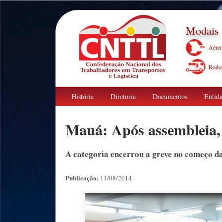
Modais
Aére
Rodov
História
Diretoria
Documentos
Entida
Mauá: Após assembleia, 
A categoria encerrou a greve no começo da
Publicação:
11/08/2014