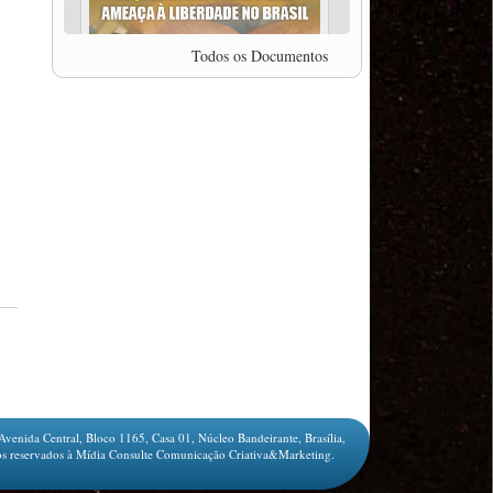
professor da Unisinos e Doutor em Ciências da
Comunicação da USP, Rafael Grohmann, que
coordena uma pesquisa internacional que visa
Todos os Documentos
pressionar as plataformas digitais por melhores
condições de trabalho.
MODAL-LIVE #5 IMPACTOS DA COVID-19 NO
TRABALHO VIÁRIO (15/06/2020)
MODAL-LIVE #5 IMPACTOS DA COVID-19 NO
TRABALHO VIÁRIO (15/06/2020)
MODAL-LIVE #4 A privatização da gestão portuária
e a Pandemia (9/06/2020)
MODAL-LIVE #4 A privatização da gestão portuária
e a Pandemia (9/06/2020)
MODAL-LIVE #3 Impactos da COVID-19 na
aviação (8/06/2020)
MODAL-LIVE #3 Impactos da COVID-19 na
aviação (8/06/2020)
MODAL-LIVE #3 Impactos da COVID-19 na
aviação (8/06/2020)
MODAL-LIVE #3 Impactos da COVID-19 na
aviação (8/06/2020)
Avenida Central, Bloco 1165, Casa 01, Núcleo Bandeirante, Brasília,
MODAL-LIVE #2 Os Impactos da COVID-19 no
s reservados à Mídia Consulte Comunicação Criativa&Marketing.
Trabalho Metroferroviário (2/06/2020)