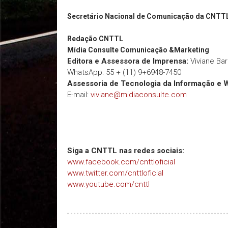
Secretário Nacional de Comunicação da CNTT
Redação
CNTTL
Mídia Consulte Comunicação &Marketing
Editora e Assessora de Imprensa:
Viviane Ba
WhatsApp: 55 + (11) 9+6948-7450
Assessoria de Tecnologia da Informação e 
E-mail:
viviane@midiaconsulte.com
Siga a CNTTL nas redes sociais:
www.facebook.com/cnttloficial
www.twitter.com/cnttloficial
www.youtube.com/cnttl