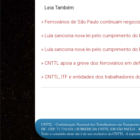
Leia Também
» Ferroviários de São Paulo continuam negoc
» Lula sanciona nova lei pelo cumprimento do 
» Lula sanciona nova lei pelo cumprimento do 
» CNTTL apoia a greve dos ferroviários em d
» CNTTL, ITF e entidades dos trabalhadores do
CNTTL - Confederação Nacional dos Trabalhadores em Transportes e L
DF.- CEP: 71.710.026 | SUBSEDE DA CNTTL EM SÃO PAULO - Rua Jesu
Todo o conteúdo deste site é de uso exclusivo da CNTTL. A reprodu