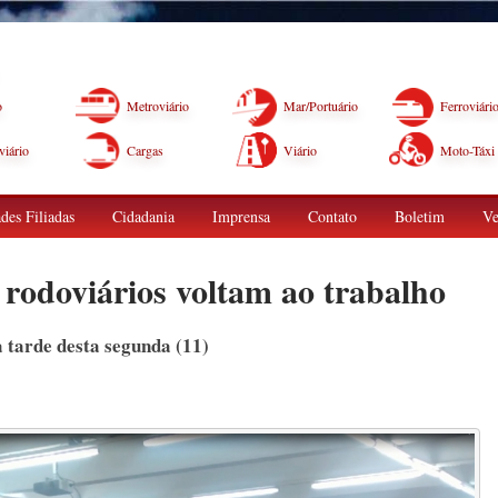
o
Metroviário
Mar/Portuário
Ferroviári
iário
Cargas
Viário
Moto-Táxi
des Filiadas
Cidadania
Imprensa
Contato
Boletim
Ve
rodoviários voltam ao trabalho
 tarde desta segunda (11)