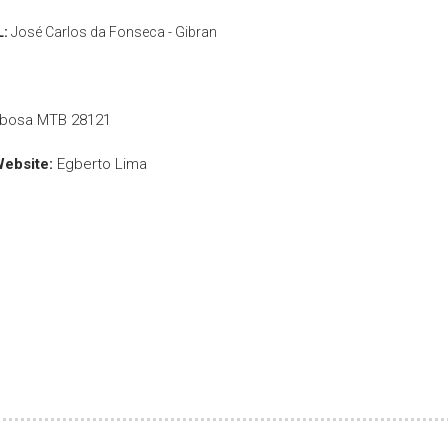
L:
José Carlos da Fonseca - Gibran
rbosa MTB 28121
Website:
Egberto Lima