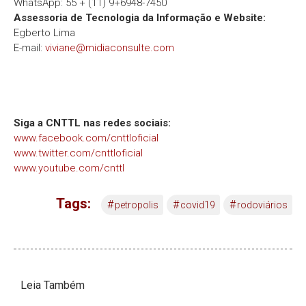
WhatsApp: 55 + (11) 9+6948-7450
Assessoria de Tecnologia da Informação e Website:
Egberto Lima
E-mail:
viviane@midiaconsulte.com
Siga a CNTTL nas redes sociais:
www.facebook.com/cnttloficial
www.twitter.com/cnttloficial
www.youtube.com/cnttl
Tags:
#
#
#
petropolis
covid19
rodoviários
Leia Também