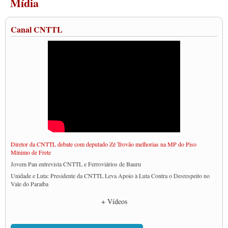
Mídia
Canal CNTTL
Diretor da CNTTL debate com deputado Zé Trovão melhorias na MP do Piso
Mínimo de Frete
Jovem Pan entrevista CNTTL e Ferroviários de Bauru
Unidade e Luta: Presidente da CNTTL Leva Apoio à Luta Contra o Desrespeito no
Vale do Paraíba
Empresas divulgam fake news para burlar lei do Piso Mínimo de Frete
+ Vídeos
CNTTL e entidades dos caminhoneiros conversam com governo Lula sobre pautas
da categoria
Caminhoneiros prometem paralisação e cobram diálogo com Lula