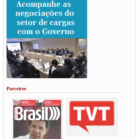
CNTTL e lideranças de caminhoneiros participam de debate sobre saúde nas
rodovias
Paulinho e Litti debatem política global para transporte rodoviário de cargas na
SUTCRA no Uruguai
Grande Conquista da Categoria transporte de Cargas e Caminhoneiros Autonomos
ENCONTRO INTERNACIONAL EM APOIO A CLASSE TRABALHADORA
DO BRASIL E A ELEIÇÃO 2022
Carta às Brasileiras e aos Brasileiros em Defesa do Estado Democrático de Direito
Paulinho, presidente da CNTTL, faz balanço do 3º Congresso da CNTTL
Caminhoneiros aprovam greve a partir do 1º de novembro
Rodoviários de Feira Santana fazem Assembleia para avaliar proposta de reajuste
salarial
Portuários de Rio Grande fazem paralisação pela vacina
Parceiros
Vacina Já: Lockdown de 24 horas dos trabalhadores em transportes está mantido,
destaca Paulinho
Condutores de Guarulhos farão greve sanitária nesta terça-feira (20)
Paralisação dos Caminhoneiros na #BR285, entrocamento que liga o Mercosul ao
Rio Grande
Caminhoneiros bloqueiam duas faixas na Castello Branco e fazem protesto
Modal-Live #13 Aumento da Violência Contra Mulher e o Adoecimento da Classe
Trabalhadora em Tempos de Pandemia