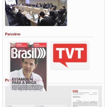
Carta às Brasileiras e aos Brasileiros em Defesa do Estado Democrático de Direito
Paulinho, presidente da CNTTL, faz balanço do 3º Congresso da CNTTL
Caminhoneiros aprovam greve a partir do 1º de novembro
Rodoviários de Feira Santana fazem Assembleia para avaliar proposta de reajuste
salarial
Portuários de Rio Grande fazem paralisação pela vacina
Parceiros
Vacina Já: Lockdown de 24 horas dos trabalhadores em transportes está mantido,
destaca Paulinho
Condutores de Guarulhos farão greve sanitária nesta terça-feira (20)
Paralisação dos Caminhoneiros na #BR285, entrocamento que liga o Mercosul ao
Rio Grande
Caminhoneiros bloqueiam duas faixas na Castello Branco e fazem protesto
Modal-Live #13 Aumento da Violência Contra Mulher e o Adoecimento da Classe
Trabalhadora em Tempos de Pandemia
MODAL-LIVE#12 POLÍTICAS PÚBLICAS DE TRANSPORTE PARA A
CLASSE TRABALHADORA E ELEIÇÕES NA PANDEMIA
Publicações dos Filiados
MODAL-LIVE#11 POLÍTICAS PÚBLICAS DE TRANSPORTE
JUVENTUDE DO TRANSPORTE: POR QUE DEVEMOS NOS ORGANIZAR?
Fabio Primo testa positivo para Coronavírus, mas está bem de saúde
Modal-Live#9 Quais são os direitos dos trabalhador@s que contraem a Covid-19 na
pandemia?