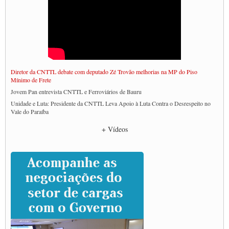
Diretor da CNTTL debate com deputado Zé Trovão melhorias na MP do Piso
Mínimo de Frete
Jovem Pan entrevista CNTTL e Ferroviários de Bauru
Unidade e Luta: Presidente da CNTTL Leva Apoio à Luta Contra o Desrespeito no
Vale do Paraíba
Empresas divulgam fake news para burlar lei do Piso Mínimo de Frete
+ Vídeos
CNTTL e entidades dos caminhoneiros conversam com governo Lula sobre pautas
da categoria
Caminhoneiros prometem paralisação e cobram diálogo com Lula
CNTTL e lideranças de caminhoneiros participam de debate sobre saúde nas
rodovias
Paulinho e Litti debatem política global para transporte rodoviário de cargas na
SUTCRA no Uruguai
Grande Conquista da Categoria transporte de Cargas e Caminhoneiros Autonomos
ENCONTRO INTERNACIONAL EM APOIO A CLASSE TRABALHADORA
DO BRASIL E A ELEIÇÃO 2022