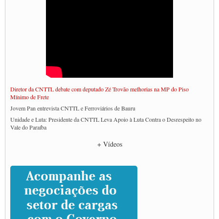
Diretor da CNTTL debate com deputado Zé Trovão melhorias na MP do Piso
Mínimo de Frete
Jovem Pan entrevista CNTTL e Ferroviários de Bauru
Unidade e Luta: Presidente da CNTTL Leva Apoio à Luta Contra o Desrespeito no
Vale do Paraíba
Empresas divulgam fake news para burlar lei do Piso Mínimo de Frete
+ Vídeos
CNTTL e entidades dos caminhoneiros conversam com governo Lula sobre pautas
da categoria
Caminhoneiros prometem paralisação e cobram diálogo com Lula
CNTTL e lideranças de caminhoneiros participam de debate sobre saúde nas
rodovias
Paulinho e Litti debatem política global para transporte rodoviário de cargas na
SUTCRA no Uruguai
Grande Conquista da Categoria transporte de Cargas e Caminhoneiros Autonomos