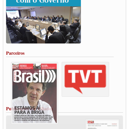
ENCONTRO INTERNACIONAL EM APOIO A CLASSE TRABALHADORA
DO BRASIL E A ELEIÇÃO 2022
Carta às Brasileiras e aos Brasileiros em Defesa do Estado Democrático de Direito
Paulinho, presidente da CNTTL, faz balanço do 3º Congresso da CNTTL
Caminhoneiros aprovam greve a partir do 1º de novembro
Rodoviários de Feira Santana fazem Assembleia para avaliar proposta de reajuste
salarial
Portuários de Rio Grande fazem paralisação pela vacina
Parceiros
Vacina Já: Lockdown de 24 horas dos trabalhadores em transportes está mantido,
destaca Paulinho
Condutores de Guarulhos farão greve sanitária nesta terça-feira (20)
Paralisação dos Caminhoneiros na #BR285, entrocamento que liga o Mercosul ao
Rio Grande
Caminhoneiros bloqueiam duas faixas na Castello Branco e fazem protesto
Modal-Live #13 Aumento da Violência Contra Mulher e o Adoecimento da Classe
Trabalhadora em Tempos de Pandemia
MODAL-LIVE#12 POLÍTICAS PÚBLICAS DE TRANSPORTE PARA A
CLASSE TRABALHADORA E ELEIÇÕES NA PANDEMIA
Publicações dos Filiados
MODAL-LIVE#11 POLÍTICAS PÚBLICAS DE TRANSPORTE
JUVENTUDE DO TRANSPORTE: POR QUE DEVEMOS NOS ORGANIZAR?
Fabio Primo testa positivo para Coronavírus, mas está bem de saúde