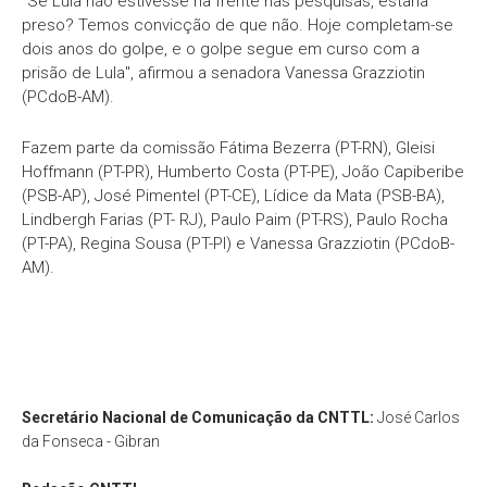
"Se Lula não estivesse na frente nas pesquisas, estaria
preso? Temos convicção de que não. Hoje completam-se
dois anos do golpe, e o golpe segue em curso com a
prisão de Lula", afirmou a senadora Vanessa Grazziotin
(PCdoB-AM).
Fazem parte da comissão Fátima Bezerra (PT-RN), Gleisi
Hoffmann (PT-PR), Humberto Costa (PT-PE), João Capiberibe
(PSB-AP), José Pimentel (PT-CE), Lídice da Mata (PSB-BA),
Lindbergh Farias (PT- RJ), Paulo Paim (PT-RS), Paulo Rocha
(PT-PA), Regina Sousa (PT-PI) e Vanessa Grazziotin (PCdoB-
AM).
Secretário Nacional de Comunicação da CNTTL:
José Carlos
da Fonseca - Gibran