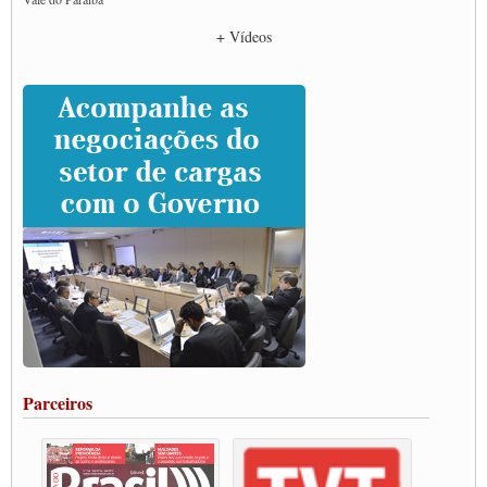
Empresas divulgam fake news para burlar lei do Piso Mínimo de Frete
+ Vídeos
CNTTL e entidades dos caminhoneiros conversam com governo Lula sobre pautas
da categoria
Caminhoneiros prometem paralisação e cobram diálogo com Lula
CNTTL e lideranças de caminhoneiros participam de debate sobre saúde nas
rodovias
Paulinho e Litti debatem política global para transporte rodoviário de cargas na
SUTCRA no Uruguai
Grande Conquista da Categoria transporte de Cargas e Caminhoneiros Autonomos
ENCONTRO INTERNACIONAL EM APOIO A CLASSE TRABALHADORA
DO BRASIL E A ELEIÇÃO 2022
Carta às Brasileiras e aos Brasileiros em Defesa do Estado Democrático de Direito
Paulinho, presidente da CNTTL, faz balanço do 3º Congresso da CNTTL
Caminhoneiros aprovam greve a partir do 1º de novembro
Rodoviários de Feira Santana fazem Assembleia para avaliar proposta de reajuste
salarial
Portuários de Rio Grande fazem paralisação pela vacina
Parceiros
Vacina Já: Lockdown de 24 horas dos trabalhadores em transportes está mantido,
destaca Paulinho
Condutores de Guarulhos farão greve sanitária nesta terça-feira (20)
Paralisação dos Caminhoneiros na #BR285, entrocamento que liga o Mercosul ao