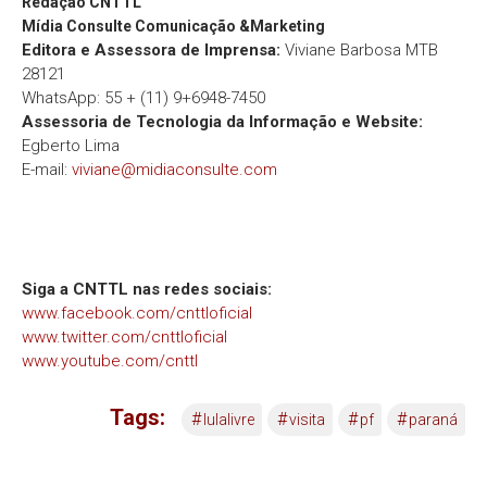
Redação
CNTTL
Mídia Consulte Comunicação &Marketing
Editora e Assessora de Imprensa:
Viviane Barbosa MTB
28121
WhatsApp: 55 + (11) 9+6948-7450
Assessoria de Tecnologia da Informação e Website:
Egberto Lima
E-mail:
viviane@midiaconsulte.com
Siga a CNTTL nas redes sociais:
www.facebook.com/cnttloficial
www.twitter.com/cnttloficial
www.youtube.com/cnttl
Tags:
#
#
#
#
lulalivre
visita
pf
paraná