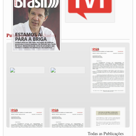
Rio Grande
Caminhoneiros bloqueiam duas faixas na Castello Branco e fazem protesto
Modal-Live #13 Aumento da Violência Contra Mulher e o Adoecimento da Classe
Trabalhadora em Tempos de Pandemia
MODAL-LIVE#12 POLÍTICAS PÚBLICAS DE TRANSPORTE PARA A
CLASSE TRABALHADORA E ELEIÇÕES NA PANDEMIA
Publicações dos Filiados
MODAL-LIVE#11 POLÍTICAS PÚBLICAS DE TRANSPORTE
JUVENTUDE DO TRANSPORTE: POR QUE DEVEMOS NOS ORGANIZAR?
Fabio Primo testa positivo para Coronavírus, mas está bem de saúde
Modal-Live#9 Quais são os direitos dos trabalhador@s que contraem a Covid-19 na
pandemia?
Participe da Campanha Fora Bolsonaro
CNTTL e FECOOTAC apoiam Campanha de testes de COVID-19 para
caminhoneiros
MODAL-LIVE#8 - Lideranças sindicais da CNTTL, CGTB e dos caminhoneiros
autônomos e celetistas irão abordar as lutas dos caminhoneiros e os impactos da
pandemia no setor de cargas e nos direitos.
O PAPEL DA ITF E FUTAC NAS LUTAS, EMPREGO, DIREITOS EM
ESCALA GLOBAL E DA DEFESA DA VIDA
Modal-Live #6: Com participação especial do professor da Unisinos e Doutor em
Ciências da Comunicação da USP, Rafael Grohmann, que coordena uma pesquisa
internacional que visa pressionar as plataformas digitais por melhores condições de
Todas as Publicações
trabalho.