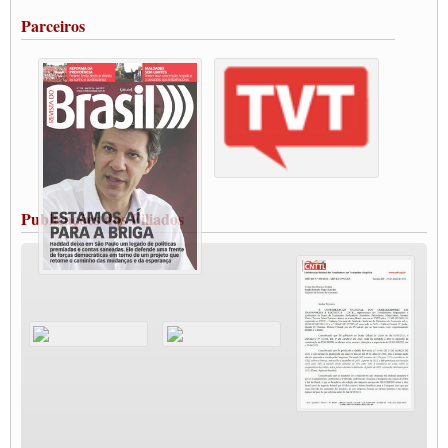
Portuários de Rio Grande fazem paralisação pela vacina
Parceiros
Vacina Já: Lockdown de 24 horas dos trabalhadores em transportes está mantido,
destaca Paulinho
Condutores de Guarulhos farão greve sanitária nesta terça-feira (20)
Paralisação dos Caminhoneiros na #BR285, entrocamento que liga o Mercosul ao
Rio Grande
Caminhoneiros bloqueiam duas faixas na Castello Branco e fazem protesto
Modal-Live #13 Aumento da Violência Contra Mulher e o Adoecimento da Classe
Trabalhadora em Tempos de Pandemia
MODAL-LIVE#12 POLÍTICAS PÚBLICAS DE TRANSPORTE PARA A
CLASSE TRABALHADORA E ELEIÇÕES NA PANDEMIA
Publicações dos Filiados
MODAL-LIVE#11 POLÍTICAS PÚBLICAS DE TRANSPORTE
JUVENTUDE DO TRANSPORTE: POR QUE DEVEMOS NOS ORGANIZAR?
Fabio Primo testa positivo para Coronavírus, mas está bem de saúde
Modal-Live#9 Quais são os direitos dos trabalhador@s que contraem a Covid-19 na
pandemia?
Participe da Campanha Fora Bolsonaro
CNTTL e FECOOTAC apoiam Campanha de testes de COVID-19 para
caminhoneiros
MODAL-LIVE#8 - Lideranças sindicais da CNTTL, CGTB e dos caminhoneiros
autônomos e celetistas irão abordar as lutas dos caminhoneiros e os impactos da
pandemia no setor de cargas e nos direitos.