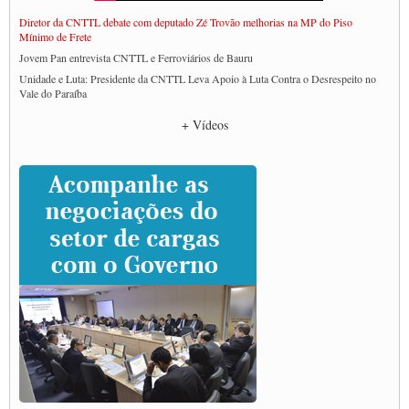
Diretor da CNTTL debate com deputado Zé Trovão melhorias na MP do Piso
Mínimo de Frete
Jovem Pan entrevista CNTTL e Ferroviários de Bauru
Unidade e Luta: Presidente da CNTTL Leva Apoio à Luta Contra o Desrespeito no
Vale do Paraíba
Empresas divulgam fake news para burlar lei do Piso Mínimo de Frete
+ Vídeos
CNTTL e entidades dos caminhoneiros conversam com governo Lula sobre pautas
da categoria
Caminhoneiros prometem paralisação e cobram diálogo com Lula
CNTTL e lideranças de caminhoneiros participam de debate sobre saúde nas
rodovias
Paulinho e Litti debatem política global para transporte rodoviário de cargas na
SUTCRA no Uruguai
Grande Conquista da Categoria transporte de Cargas e Caminhoneiros Autonomos
ENCONTRO INTERNACIONAL EM APOIO A CLASSE TRABALHADORA
DO BRASIL E A ELEIÇÃO 2022
Carta às Brasileiras e aos Brasileiros em Defesa do Estado Democrático de Direito
Paulinho, presidente da CNTTL, faz balanço do 3º Congresso da CNTTL
Caminhoneiros aprovam greve a partir do 1º de novembro
Rodoviários de Feira Santana fazem Assembleia para avaliar proposta de reajuste
salarial