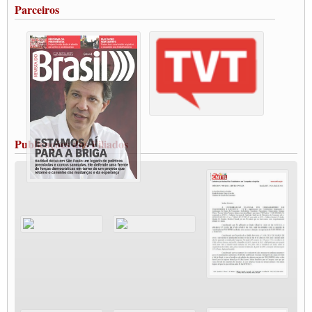
Parceiros
Vacina Já: Lockdown de 24 horas dos trabalhadores em transportes está mantido,
destaca Paulinho
Condutores de Guarulhos farão greve sanitária nesta terça-feira (20)
Paralisação dos Caminhoneiros na #BR285, entrocamento que liga o Mercosul ao
Rio Grande
Caminhoneiros bloqueiam duas faixas na Castello Branco e fazem protesto
Modal-Live #13 Aumento da Violência Contra Mulher e o Adoecimento da Classe
Trabalhadora em Tempos de Pandemia
MODAL-LIVE#12 POLÍTICAS PÚBLICAS DE TRANSPORTE PARA A
CLASSE TRABALHADORA E ELEIÇÕES NA PANDEMIA
Publicações dos Filiados
MODAL-LIVE#11 POLÍTICAS PÚBLICAS DE TRANSPORTE
JUVENTUDE DO TRANSPORTE: POR QUE DEVEMOS NOS ORGANIZAR?
Fabio Primo testa positivo para Coronavírus, mas está bem de saúde
Modal-Live#9 Quais são os direitos dos trabalhador@s que contraem a Covid-19 na
pandemia?
Participe da Campanha Fora Bolsonaro
CNTTL e FECOOTAC apoiam Campanha de testes de COVID-19 para
caminhoneiros
MODAL-LIVE#8 - Lideranças sindicais da CNTTL, CGTB e dos caminhoneiros
autônomos e celetistas irão abordar as lutas dos caminhoneiros e os impactos da
pandemia no setor de cargas e nos direitos.
O PAPEL DA ITF E FUTAC NAS LUTAS, EMPREGO, DIREITOS EM