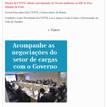
Diretor da CNTTL debate com deputado Zé Trovão melhorias na MP do Piso
Mínimo de Frete
Jovem Pan entrevista CNTTL e Ferroviários de Bauru
Unidade e Luta: Presidente da CNTTL Leva Apoio à Luta Contra o Desrespeito no
Vale do Paraíba
Empresas divulgam fake news para burlar lei do Piso Mínimo de Frete
+ Vídeos
CNTTL e entidades dos caminhoneiros conversam com governo Lula sobre pautas
da categoria
Caminhoneiros prometem paralisação e cobram diálogo com Lula
CNTTL e lideranças de caminhoneiros participam de debate sobre saúde nas
rodovias
Paulinho e Litti debatem política global para transporte rodoviário de cargas na
SUTCRA no Uruguai
Grande Conquista da Categoria transporte de Cargas e Caminhoneiros Autonomos
ENCONTRO INTERNACIONAL EM APOIO A CLASSE TRABALHADORA
DO BRASIL E A ELEIÇÃO 2022
Carta às Brasileiras e aos Brasileiros em Defesa do Estado Democrático de Direito
Paulinho, presidente da CNTTL, faz balanço do 3º Congresso da CNTTL
Caminhoneiros aprovam greve a partir do 1º de novembro
Rodoviários de Feira Santana fazem Assembleia para avaliar proposta de reajuste
salarial
Portuários de Rio Grande fazem paralisação pela vacina