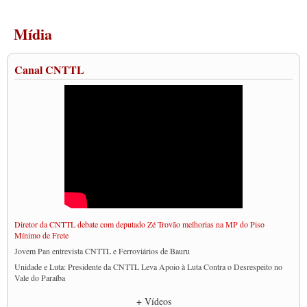
Mídia
Canal CNTTL
Diretor da CNTTL debate com deputado Zé Trovão melhorias na MP do Piso
Mínimo de Frete
Jovem Pan entrevista CNTTL e Ferroviários de Bauru
Unidade e Luta: Presidente da CNTTL Leva Apoio à Luta Contra o Desrespeito no
Vale do Paraíba
Empresas divulgam fake news para burlar lei do Piso Mínimo de Frete
+ Vídeos