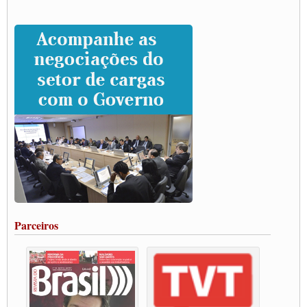
CNTTL e entidades dos caminhoneiros conversam com governo Lula sobre pautas
da categoria
Caminhoneiros prometem paralisação e cobram diálogo com Lula
CNTTL e lideranças de caminhoneiros participam de debate sobre saúde nas
rodovias
Paulinho e Litti debatem política global para transporte rodoviário de cargas na
SUTCRA no Uruguai
Grande Conquista da Categoria transporte de Cargas e Caminhoneiros Autonomos
ENCONTRO INTERNACIONAL EM APOIO A CLASSE TRABALHADORA
DO BRASIL E A ELEIÇÃO 2022
Carta às Brasileiras e aos Brasileiros em Defesa do Estado Democrático de Direito
Paulinho, presidente da CNTTL, faz balanço do 3º Congresso da CNTTL
Caminhoneiros aprovam greve a partir do 1º de novembro
Rodoviários de Feira Santana fazem Assembleia para avaliar proposta de reajuste
salarial
Portuários de Rio Grande fazem paralisação pela vacina
Parceiros
Vacina Já: Lockdown de 24 horas dos trabalhadores em transportes está mantido,
destaca Paulinho
Condutores de Guarulhos farão greve sanitária nesta terça-feira (20)
Paralisação dos Caminhoneiros na #BR285, entrocamento que liga o Mercosul ao
Rio Grande
Caminhoneiros bloqueiam duas faixas na Castello Branco e fazem protesto