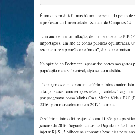
É um quadro difícil, mas há um horizonte do ponto de v
e professor da Universidade Estadual de Campinas (U
“Um ano de menor inflação, de menor queda do PIB (Pr
importações, um ano de contas públicas equilibradas. O
retomar a recuperação econômica”, diz o economista.
Na opinião de Pochmann, apesar dos cortes nos gastos p
população mais vulnerável, siga sendo assistida.
“Começamos o ano com um salário mínimo maior. Isto é 
alta, pois suas remunerações estão garantidas”, argument
por programas como Minha Casa, Minha Vida e PAC (Pr
2016, para o crescimento em 2017″, afirma.
O salário mínimo foi reajustado em 11,6% pela presiden
janeiro de 2016. Segundo dados do Departamento Intersi
injetar R$ 51,5 bilhões na economia brasileira neste ano