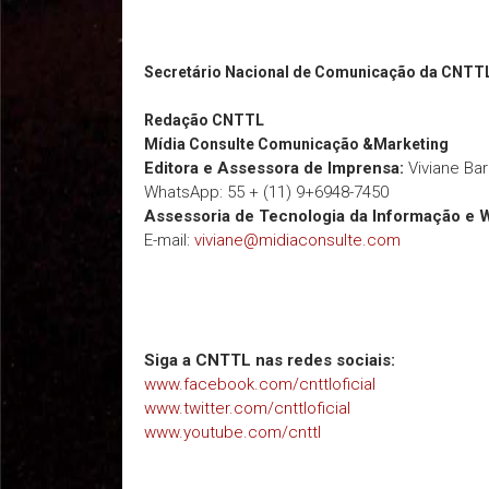
Secretário Nacional de Comunicação da CNTT
Redação
CNTTL
Mídia Consulte Comunicação &Marketing
Editora e Assessora de Imprensa:
Viviane Ba
WhatsApp: 55 + (11) 9+6948-7450
Assessoria de Tecnologia da Informação e 
E-mail:
viviane@midiaconsulte.com
Siga a CNTTL nas redes sociais:
www.facebook.com/cnttloficial
www.twitter.com/cnttloficial
www.youtube.com/cnttl