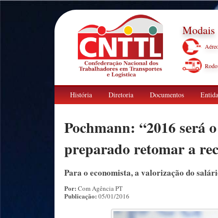
Modais
Aére
Rodov
História
Diretoria
Documentos
Entida
Pochmann: “2016 será o 
preparado retomar a re
Para o economista, a valorização do salá
Por:
Com Agência PT
Publicação:
05/01/2016