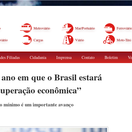
o
Metroviário
Mar/Portuário
Ferroviári
iário
Cargas
Viário
Moto-Táxi
des Filiadas
Cidadania
Imprensa
Contato
Boletim
Ve
ano em que o Brasil estará
cuperação econômica”
rio mínimo é um importante avanço