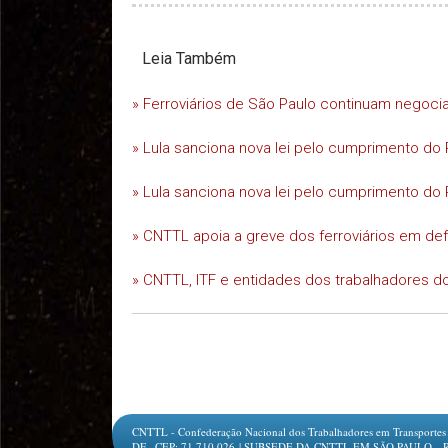
Leia Também
» Ferroviários de São Paulo continuam negoc
» Lula sanciona nova lei pelo cumprimento do 
» Lula sanciona nova lei pelo cumprimento do 
» CNTTL apoia a greve dos ferroviários em d
» CNTTL, ITF e entidades dos trabalhadores do
CNTTL - Confederação Nacional dos Trabalhadores em Transportes e L
DF.- CEP: 71.710.026 | SUBSEDE DA CNTTL EM SÃO PAULO - Rua Jesu