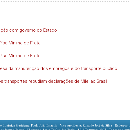
iação com governo do Estado
Piso Mínimo de Frete
Piso Mínimo de Frete
efesa da manutenção dos empregos e do transporte público
s transportes repudiam declarações de Milei ao Brasil
ogística Presidente: Paulo João Estausia - Vice-presidente: Ronaldo José da Silva - Endereço: 
íno Pascoal, 51 fundos -Santa Cecília, São Paulo - SP | Copyright 2007 - Todos os direito