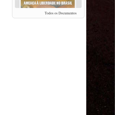
professor da Unisinos e Doutor em Ciências da
Comunicação da USP, Rafael Grohmann, que
coordena uma pesquisa internacional que visa
Todos os Documentos
pressionar as plataformas digitais por melhores
condições de trabalho.
MODAL-LIVE #5 IMPACTOS DA COVID-19 NO
TRABALHO VIÁRIO (15/06/2020)
MODAL-LIVE #5 IMPACTOS DA COVID-19 NO
TRABALHO VIÁRIO (15/06/2020)
MODAL-LIVE #4 A privatização da gestão portuária
e a Pandemia (9/06/2020)
MODAL-LIVE #4 A privatização da gestão portuária
e a Pandemia (9/06/2020)
MODAL-LIVE #3 Impactos da COVID-19 na
aviação (8/06/2020)
MODAL-LIVE #3 Impactos da COVID-19 na
aviação (8/06/2020)
MODAL-LIVE #3 Impactos da COVID-19 na
aviação (8/06/2020)
MODAL-LIVE #3 Impactos da COVID-19 na
aviação (8/06/2020)
MODAL-LIVE #2 Os Impactos da COVID-19 no
Trabalho Metroferroviário (2/06/2020)