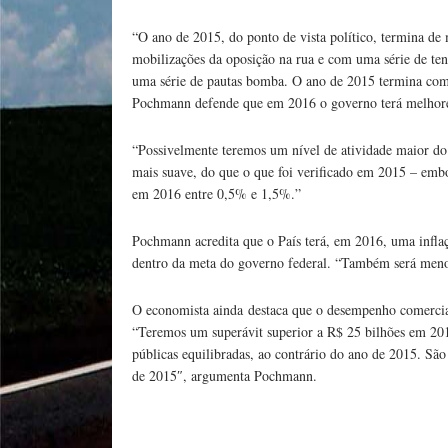
“O ano de 2015, do ponto de vista político, termina d
mobilizações da oposição na rua e com uma série de tent
uma série de pautas bomba. O ano de 2015 termina com
Pochmann defende que em 2016 o governo terá melhores 
“Possivelmente teremos um nível de atividade maior do
mais suave, do que o que foi verificado em 2015 – emb
em 2016 entre 0,5% e 1,5%.”
Pochmann acredita que o País terá, em 2016, uma infla
dentro da meta do governo federal. “Também será menor
O economista ainda destaca que o desempenho comercial
“Teremos um superávit superior a R$ 25 bilhões em 20
públicas equilibradas, ao contrário do ano de 2015. Sã
de 2015″, argumenta Pochmann.