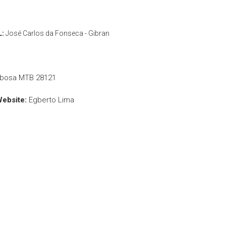
L:
José Carlos da Fonseca - Gibran
rbosa MTB 28121
Website:
Egberto Lima