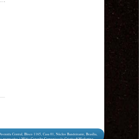
MODAL-LIVE #1 Data-base da categoria rodoviária
e a pandemia de COVID-19 (1/06/2020)
Paulinho, presidente da CNTTL, fala sobre a Greve
dos Caminhoneiros anunciada para o dia 16/12/2019
Paulinho - Presidente da CNTTL
Damaso Dias - RUTA 100 - México
Edel Maria Briones - FENOPADER - Equador
Ricardo Maldonado - Presidente da FUTAC
José Augustin Penilla - Oraganização de Táxi da
Cidade do México
Fermín Umpierres - SNTP - Cuba
Miguel Quezada - ERCO - Equador
Javier Navarro - AST - Espanha
Luis Fernadez - Presidente da Associação dos
Taxistas de Buenos Aires
Randolpah Parra - SITRAMECA - Venezuela
Marisol Fuentes - SNTCIE - Cuba
Milton Ayala Castro - FENOPADER - Equador
Carlos Tinizhañay - ERCO - Equador
Daniel Pallares - CNTP - Panamá
Avenida Central, Bloco 1165, Casa 01, Núcleo Bandeirante, Brasília,
Boris Guerrero - CONUTT - Chile
s reservados à Mídia Consulte Comunicação Criativa&Marketing.