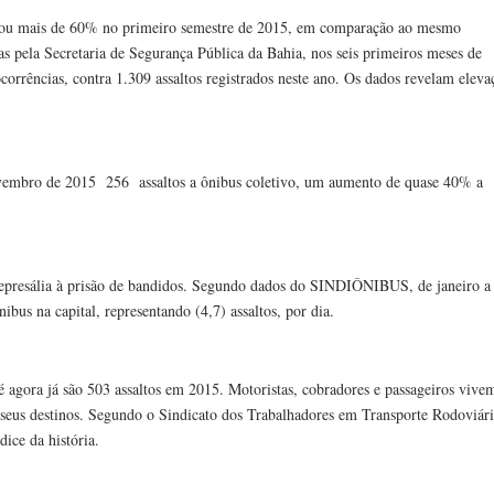
ntou mais de 60% no primeiro semestre de 2015, em comparação ao mesmo
 pela Secretaria de Segurança Pública da Bahia, nos seis primeiros meses de
ocorrências, contra 1.309 assaltos registrados neste ano. Os dados revelam eleva
embro de 2015 256 assaltos a ônibus coletivo, um aumento de quase 40% a
epresália à prisão de bandidos. Segundo dados do SINDIÔNIBUS, de janeiro a
bus na capital, representando (4,7) assaltos, por dia.
é agora já são 503 assaltos em 2015. Motoristas, cobradores e passageiros vive
eus destinos. Segundo o Sindicato dos Trabalhadores em Transporte Rodoviár
ce da história.