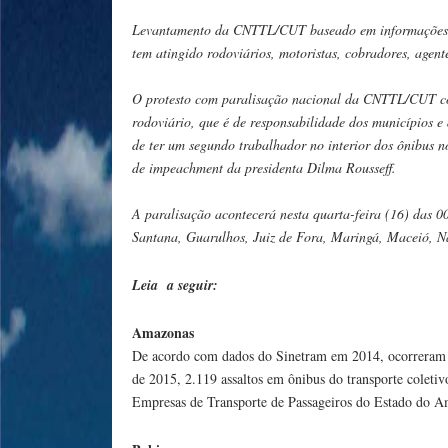
Levantamento da CNTTL/CUT baseado em informações ve
tem atingido rodoviários, motoristas, cobradores, agent
O protesto com paralisação nacional da CNTTL/CUT cob
rodoviário, que é de responsabilidade dos municípios e
de ter um segundo trabalhador no interior dos ônibus n
de impeachment da presidenta Dilma Rousseff.
A paralisação acontecerá nesta quarta-feira (16) das 0
Santana, Guarulhos, Juiz de Fora, Maringá, Maceió, Na
Leia a seguir:
Amazonas
De acordo com dados do Sinetram em 2014, ocorreram 6
de 2015, 2.119 assaltos em ônibus do transporte coleti
Empresas de Transporte de Passageiros do Estado do Am