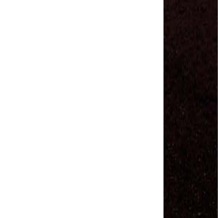
Salvador Arau - Federação Sindical dos
Trabalhadores Urbanos e Rurais de Quintana Roo
Sindicalistas de 50 países debatem os desafios do
futuro do trabalho
Paulinho (CNTTL) fala sobre o trabalho conjunto
com a ITF
CDH - audiência pública sobre desemprego e
Previdência - TV Senado ao vivo - 08/07/2019
#GreveGeral 14 de Junho - Paulinho, Presidente da
CNTTL
#GreveGeral 14 de Junho - Rodrigo Maciel, Pres.
Sind. Aeroviários de Guarulhos
#GreveGeral 14 de Junho - Lidenor Feitosa, Diretor
Sincoverg Guarulhos
#GreveGeral 14 de Junho - Kelly Cristina, convoca
todas as mulheres do transporte
#GreveGeral 14 de Junho - Cleidei Tameirão,
Diretora Rodoviários ABC
#GreveGeral 14 de Junho - Bira, Diretor Rodoviários
Bahia
#GreveGeral 14 de Junho - Eduardo Guterra, Vice-
Presidente CNTTL
#GreveGeral 14 de Junho - Alfredo Coletti, Diretor