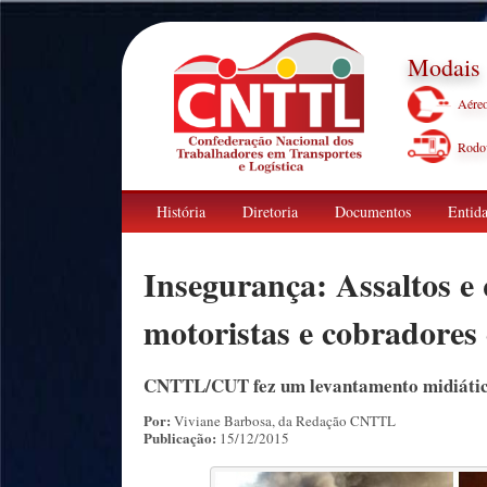
Modais
Aére
Rodov
História
Diretoria
Documentos
Entida
Insegurança: Assaltos e
motoristas e cobradores 
CNTTL/CUT fez um levantamento midiático 
Por:
Viviane Barbosa, da Redação CNTTL
Publicação:
15/12/2015