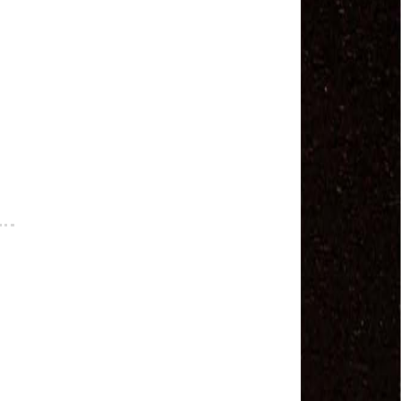
Sindviários SP
#GreveGeral 14 de Junho - Euvaldo Alves, Pres.
Sind. Transp Intermunicipal Bahia
#GreveGeral 14 de Junho - Ronaldo, Diretor
Rodoviários JSC
#GreveGeral 14 de Junho - Manoel Machado, Pres.
Sind. Fretamento Bahia
#GreveGeral 14 de Junho - Sérgio Dias, Presidente
da FENTAC
#GreveGeral 14 de Junho - Souzinha, Secretário de
Finanças da CNTTL
#GreveGeral 14 de Junho - Junior Rodoviário, Pres.
Sind. Rodoviários de Natal
#GreveGeral 14 de Junho - Kelly Cristina, Tesouraria
dos Rodoviários de Sorocaba
#GreveGeral 14 de Junho - Hélio Ferreira, Secretário
Geral da CNTTL
#GreveGeral 14 de Junho - Fábio Primo, Pres. Sind.
Rodoviários Bahia
Motoristas e Cobradores de Guarulhos e Arujá
aprovam greve no dia 10 de maio
1º de Maio - Dia de Luta Contra o Fim da
Aposentadoria – Direto do Anhangabaú / SP