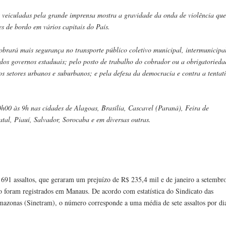
iculadas pela grande imprensa mostra a gravidade da onda de violência que
es de bordo em vários capitais do País.
rará mais segurança no transporte público coletivo municipal, intermunicipa
 dos governos estaduais; pelo posto de trabalho do cobrador ou a obrigatorieda
os setores urbanos e suburbanos; e pela defesa da democracia e contra a tentat
0h00 às 9h nas cidades de Alagoas, Brasília, Cascavel (Paraná), Feira de
tal, Piauí, Salvador, Sorocaba e em diversas outras.
91 assaltos, que geraram um prejuízo de R$ 235,4 mil e de janeiro a setembr
vo foram registrados em Manaus. De acordo com estatística do Sindicato das
azonas (Sinetram), o número corresponde a uma média de sete assaltos por di