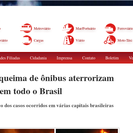
o
Metroviário
Mar/Portuário
Ferroviári
iário
Cargas
Viário
Moto-Táxi
des Filiadas
Cidadania
Imprensa
Contato
Boletim
Ve
 queima de ônibus aterrorizam
em todo o Brasil
dos casos ocorridos em várias capitais brasileiras