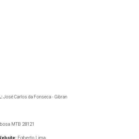
L:
José Carlos da Fonseca - Gibran
rbosa MTB 28121
Website:
Egberto Lima