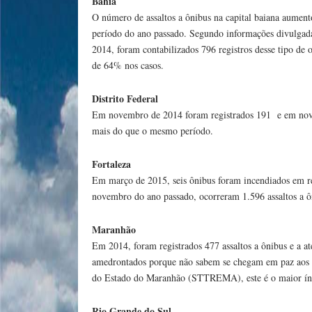
Bahia
O número de assaltos a ônibus na capital baiana aume
período do ano passado. Segundo informações divulgadas
2014, foram contabilizados 796 registros desse tipo de 
de 64% nos casos.
Distrito Federal
Em novembro de 2014 foram registrados 191 e em nov
mais do que o mesmo período.
Fortaleza
Em março de 2015, seis ônibus foram incendiados em r
novembro do ano passado, ocorreram 1.596 assaltos a ôni
Maranhão
Em 2014, foram registrados 477 assaltos a ônibus e a at
amedrontados porque não sabem se chegam em paz aos s
do Estado do Maranhão (STTREMA), este é o maior índi
Rio Grande do Sul