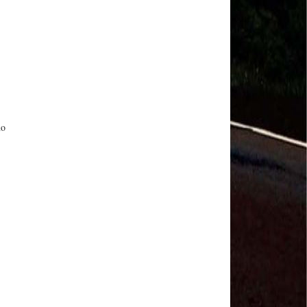
MODAL-LIVE #1 Data-base da categoria rodoviária
e a pandemia de COVID-19 (1/06/2020)
Paulinho, presidente da CNTTL, fala sobre a Greve
dos Caminhoneiros anunciada para o dia 16/12/2019
Paulinho - Presidente da CNTTL
Damaso Dias - RUTA 100 - México
Edel Maria Briones - FENOPADER - Equador
Ricardo Maldonado - Presidente da FUTAC
José Augustin Penilla - Oraganização de Táxi da
no
Cidade do México
Fermín Umpierres - SNTP - Cuba
Miguel Quezada - ERCO - Equador
Javier Navarro - AST - Espanha
Luis Fernadez - Presidente da Associação dos
Taxistas de Buenos Aires
Randolpah Parra - SITRAMECA - Venezuela
Marisol Fuentes - SNTCIE - Cuba
Milton Ayala Castro - FENOPADER - Equador
Carlos Tinizhañay - ERCO - Equador
Daniel Pallares - CNTP - Panamá
Boris Guerrero - CONUTT - Chile