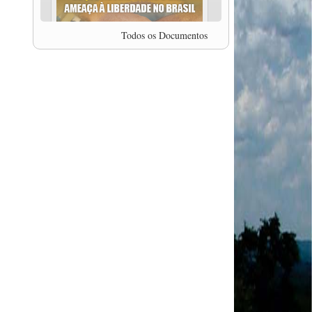
professor da Unisinos e Doutor em Ciências da
Comunicação da USP, Rafael Grohmann, que
coordena uma pesquisa internacional que visa
Todos os Documentos
pressionar as plataformas digitais por melhores
condições de trabalho.
MODAL-LIVE #5 IMPACTOS DA COVID-19 NO
TRABALHO VIÁRIO (15/06/2020)
MODAL-LIVE #5 IMPACTOS DA COVID-19 NO
TRABALHO VIÁRIO (15/06/2020)
MODAL-LIVE #4 A privatização da gestão portuária
e a Pandemia (9/06/2020)
MODAL-LIVE #4 A privatização da gestão portuária
e a Pandemia (9/06/2020)
MODAL-LIVE #3 Impactos da COVID-19 na
aviação (8/06/2020)
MODAL-LIVE #3 Impactos da COVID-19 na
aviação (8/06/2020)
MODAL-LIVE #3 Impactos da COVID-19 na
aviação (8/06/2020)
MODAL-LIVE #3 Impactos da COVID-19 na
aviação (8/06/2020)
MODAL-LIVE #2 Os Impactos da COVID-19 no
Trabalho Metroferroviário (2/06/2020)