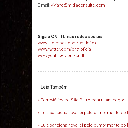
E-mail:
viviane@midiaconsulte.com
Siga a CNTTL nas redes sociais:
www.facebook.com/cnttloficial
www.twitter.com/cnttloficial
www.youtube.com/cnttl
Leia Também
» Ferroviários de São Paulo continuam negoc
» Lula sanciona nova lei pelo cumprimento do 
» Lula sanciona nova lei pelo cumprimento do 