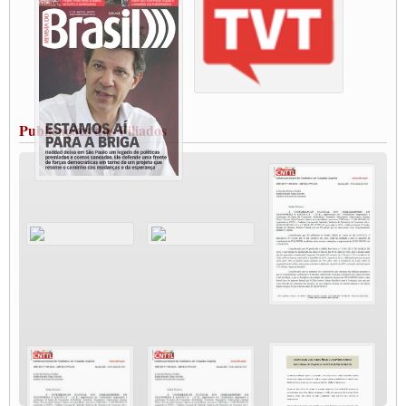
Paralisação dos Caminhoneiros na #BR285, entrocamento que liga o Mercosul ao
Rio Grande
Caminhoneiros bloqueiam duas faixas na Castello Branco e fazem protesto
Modal-Live #13 Aumento da Violência Contra Mulher e o Adoecimento da Classe
Trabalhadora em Tempos de Pandemia
MODAL-LIVE#12 POLÍTICAS PÚBLICAS DE TRANSPORTE PARA A
CLASSE TRABALHADORA E ELEIÇÕES NA PANDEMIA
Publicações dos Filiados
MODAL-LIVE#11 POLÍTICAS PÚBLICAS DE TRANSPORTE
JUVENTUDE DO TRANSPORTE: POR QUE DEVEMOS NOS ORGANIZAR?
Fabio Primo testa positivo para Coronavírus, mas está bem de saúde
Modal-Live#9 Quais são os direitos dos trabalhador@s que contraem a Covid-19 na
pandemia?
Participe da Campanha Fora Bolsonaro
CNTTL e FECOOTAC apoiam Campanha de testes de COVID-19 para
caminhoneiros
MODAL-LIVE#8 - Lideranças sindicais da CNTTL, CGTB e dos caminhoneiros
autônomos e celetistas irão abordar as lutas dos caminhoneiros e os impactos da
pandemia no setor de cargas e nos direitos.
O PAPEL DA ITF E FUTAC NAS LUTAS, EMPREGO, DIREITOS EM
ESCALA GLOBAL E DA DEFESA DA VIDA
Modal-Live #6: Com participação especial do professor da Unisinos e Doutor em
Ciências da Comunicação da USP, Rafael Grohmann, que coordena uma pesquisa