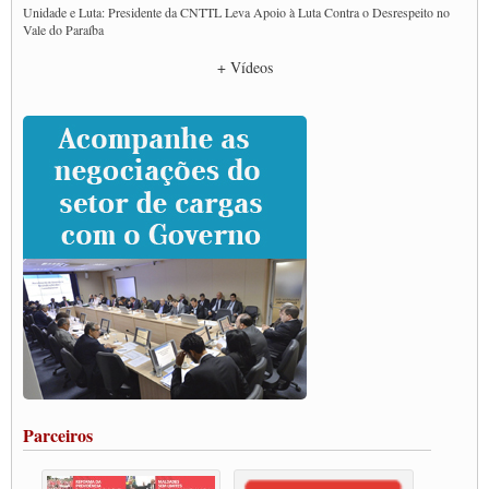
Unidade e Luta: Presidente da CNTTL Leva Apoio à Luta Contra o Desrespeito no
Vale do Paraíba
Empresas divulgam fake news para burlar lei do Piso Mínimo de Frete
+ Vídeos
CNTTL e entidades dos caminhoneiros conversam com governo Lula sobre pautas
da categoria
Caminhoneiros prometem paralisação e cobram diálogo com Lula
CNTTL e lideranças de caminhoneiros participam de debate sobre saúde nas
rodovias
Paulinho e Litti debatem política global para transporte rodoviário de cargas na
SUTCRA no Uruguai
Grande Conquista da Categoria transporte de Cargas e Caminhoneiros Autonomos
ENCONTRO INTERNACIONAL EM APOIO A CLASSE TRABALHADORA
DO BRASIL E A ELEIÇÃO 2022
Carta às Brasileiras e aos Brasileiros em Defesa do Estado Democrático de Direito
Paulinho, presidente da CNTTL, faz balanço do 3º Congresso da CNTTL
Caminhoneiros aprovam greve a partir do 1º de novembro
Rodoviários de Feira Santana fazem Assembleia para avaliar proposta de reajuste
salarial
Portuários de Rio Grande fazem paralisação pela vacina
Parceiros
Vacina Já: Lockdown de 24 horas dos trabalhadores em transportes está mantido,
destaca Paulinho
Condutores de Guarulhos farão greve sanitária nesta terça-feira (20)