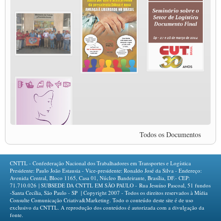
MODAL-LIVE #4 A privatização da gestão portuária e a Pandemia (9/06/2020)
MODAL-LIVE #4 A privatização da gestão portuária e a Pandemia (9/06/2020)
MODAL-LIVE #3 Impactos da COVID-19 na aviação (8/06/2020)
MODAL-LIVE #3 Impactos da COVID-19 na aviação (8/06/2020)
MODAL-LIVE #3 Impactos da COVID-19 na aviação (8/06/2020)
MODAL-LIVE #3 Impactos da COVID-19 na aviação (8/06/2020)
MODAL-LIVE #2 Os Impactos da COVID-19 no Trabalho Metroferroviário
(2/06/2020)
MODAL-LIVE #1 Data-base da categoria rodoviária e a pandemia de COVID-19
(1/06/2020)
Paulinho, presidente da CNTTL, fala sobre a Greve dos Caminhoneiros anunciada
para o dia 16/12/2019
Todos os Documentos
Paulinho - Presidente da CNTTL
Damaso Dias - RUTA 100 - México
Edel Maria Briones - FENOPADER - Equador
CNTTL - Confederação Nacional dos Trabalhadores em Transportes e Logística
Ricardo Maldonado - Presidente da FUTAC
Presidente: Paulo João Estausia - Vice-presidente: Ronaldo José da Silva - Endereço:
Avenida Central, Bloco 1165, Casa 01, Núcleo Bandeirante, Brasília, DF.- CEP:
José Augustin Penilla - Oraganização de Táxi da Cidade do México
71.710.026 | SUBSEDE DA CNTTL EM SÃO PAULO - Rua Jesuíno Pascoal, 51 fundos
Fermín Umpierres - SNTP - Cuba
-Santa Cecília, São Paulo - SP | Copyright 2007 - Todos os direitos reservados à Mídia
Consulte Comunicação Criativa&Marketing. Todo o conteúdo deste site é de uso
Miguel Quezada - ERCO - Equador
exclusivo da CNTTL. A reprodução dos conteúdos é autorizada com a divulgação da
fonte.
Javier Navarro - AST - Espanha