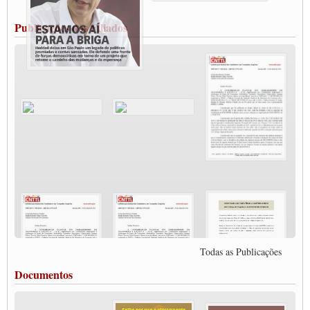
MODAL-LIVE#12 POLÍTICAS PÚBLICAS DE TRANSPORTE PARA A
CLASSE TRABALHADORA E ELEIÇÕES NA PANDEMIA
Publicações dos Filiados
MODAL-LIVE#11 POLÍTICAS PÚBLICAS DE TRANSPORTE
JUVENTUDE DO TRANSPORTE: POR QUE DEVEMOS NOS ORGANIZAR?
Fabio Primo testa positivo para Coronavírus, mas está bem de saúde
Modal-Live#9 Quais são os direitos dos trabalhador@s que contraem a Covid-19 na
pandemia?
Participe da Campanha Fora Bolsonaro
CNTTL e FECOOTAC apoiam Campanha de testes de COVID-19 para
caminhoneiros
MODAL-LIVE#8 - Lideranças sindicais da CNTTL, CGTB e dos caminhoneiros
autônomos e celetistas irão abordar as lutas dos caminhoneiros e os impactos da
pandemia no setor de cargas e nos direitos.
O PAPEL DA ITF E FUTAC NAS LUTAS, EMPREGO, DIREITOS EM
ESCALA GLOBAL E DA DEFESA DA VIDA
Modal-Live #6: Com participação especial do professor da Unisinos e Doutor em
Ciências da Comunicação da USP, Rafael Grohmann, que coordena uma pesquisa
internacional que visa pressionar as plataformas digitais por melhores condições de
Todas as Publicações
trabalho.
MODAL-LIVE #5 IMPACTOS DA COVID-19 NO TRABALHO VIÁRIO
Documentos
(15/06/2020)
MODAL-LIVE #5 IMPACTOS DA COVID-19 NO TRABALHO VIÁRIO
(15/06/2020)