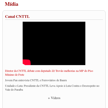
Mídia
Canal CNTTL
Diretor da CNTTL debate com deputado Zé Trovão melhorias na MP do Piso
Mínimo de Frete
Jovem Pan entrevista CNTTL e Ferroviários de Bauru
Unidade e Luta: Presidente da CNTTL Leva Apoio à Luta Contra o Desrespeito no
Vale do Paraíba
Empresas divulgam fake news para burlar lei do Piso Mínimo de Frete
+ Vídeos
CNTTL e entidades dos caminhoneiros conversam com governo Lula sobre pautas
da categoria