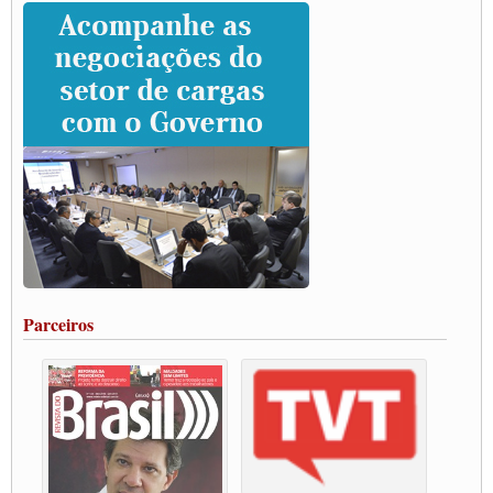
Caminhoneiros prometem paralisação e cobram diálogo com Lula
CNTTL e lideranças de caminhoneiros participam de debate sobre saúde nas
rodovias
Paulinho e Litti debatem política global para transporte rodoviário de cargas na
SUTCRA no Uruguai
Grande Conquista da Categoria transporte de Cargas e Caminhoneiros Autonomos
ENCONTRO INTERNACIONAL EM APOIO A CLASSE TRABALHADORA
DO BRASIL E A ELEIÇÃO 2022
Carta às Brasileiras e aos Brasileiros em Defesa do Estado Democrático de Direito
Paulinho, presidente da CNTTL, faz balanço do 3º Congresso da CNTTL
Caminhoneiros aprovam greve a partir do 1º de novembro
Rodoviários de Feira Santana fazem Assembleia para avaliar proposta de reajuste
salarial
Portuários de Rio Grande fazem paralisação pela vacina
Parceiros
Vacina Já: Lockdown de 24 horas dos trabalhadores em transportes está mantido,
destaca Paulinho
Condutores de Guarulhos farão greve sanitária nesta terça-feira (20)
Paralisação dos Caminhoneiros na #BR285, entrocamento que liga o Mercosul ao
Rio Grande
Caminhoneiros bloqueiam duas faixas na Castello Branco e fazem protesto
Modal-Live #13 Aumento da Violência Contra Mulher e o Adoecimento da Classe
Trabalhadora em Tempos de Pandemia