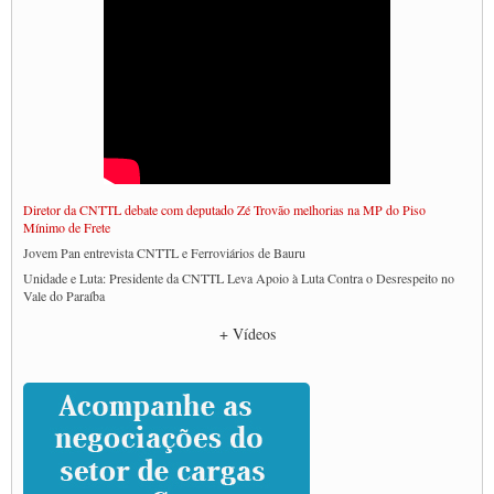
Diretor da CNTTL debate com deputado Zé Trovão melhorias na MP do Piso
Mínimo de Frete
Jovem Pan entrevista CNTTL e Ferroviários de Bauru
Unidade e Luta: Presidente da CNTTL Leva Apoio à Luta Contra o Desrespeito no
Vale do Paraíba
Empresas divulgam fake news para burlar lei do Piso Mínimo de Frete
+ Vídeos
CNTTL e entidades dos caminhoneiros conversam com governo Lula sobre pautas
da categoria
Caminhoneiros prometem paralisação e cobram diálogo com Lula
CNTTL e lideranças de caminhoneiros participam de debate sobre saúde nas
rodovias
Paulinho e Litti debatem política global para transporte rodoviário de cargas na
SUTCRA no Uruguai