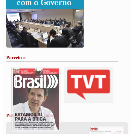
Grande Conquista da Categoria transporte de Cargas e Caminhoneiros Autonomos
ENCONTRO INTERNACIONAL EM APOIO A CLASSE TRABALHADORA
DO BRASIL E A ELEIÇÃO 2022
Carta às Brasileiras e aos Brasileiros em Defesa do Estado Democrático de Direito
Paulinho, presidente da CNTTL, faz balanço do 3º Congresso da CNTTL
Caminhoneiros aprovam greve a partir do 1º de novembro
Rodoviários de Feira Santana fazem Assembleia para avaliar proposta de reajuste
salarial
Portuários de Rio Grande fazem paralisação pela vacina
Parceiros
Vacina Já: Lockdown de 24 horas dos trabalhadores em transportes está mantido,
destaca Paulinho
Condutores de Guarulhos farão greve sanitária nesta terça-feira (20)
Paralisação dos Caminhoneiros na #BR285, entrocamento que liga o Mercosul ao
Rio Grande
Caminhoneiros bloqueiam duas faixas na Castello Branco e fazem protesto
Modal-Live #13 Aumento da Violência Contra Mulher e o Adoecimento da Classe
Trabalhadora em Tempos de Pandemia
MODAL-LIVE#12 POLÍTICAS PÚBLICAS DE TRANSPORTE PARA A
CLASSE TRABALHADORA E ELEIÇÕES NA PANDEMIA
Publicações dos Filiados
MODAL-LIVE#11 POLÍTICAS PÚBLICAS DE TRANSPORTE
JUVENTUDE DO TRANSPORTE: POR QUE DEVEMOS NOS ORGANIZAR?
Fabio Primo testa positivo para Coronavírus, mas está bem de saúde