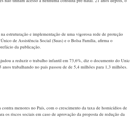
s não tinham acesso a nenhuma consulta pré-natal. 21 anos depois, o
s na estruturação e implementação de uma vigorosa rede de proteção
 Único de Assistência Social (Suas) e o Bolsa Família, afirma o
prefácio da publicação.
udou a reduzir o trabalho infantil em 73,6%, diz o documento do Unic
5 anos trabalhando no país passou de de 5,4 milhões para 1,3 milhões.
 contra menores no País, com o crescimento da taxa de homicídios de
ra os riscos sociais em caso de aprovação da proposta de redução da