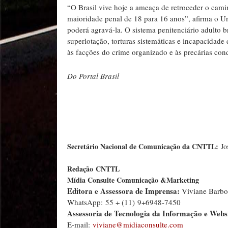
“O Brasil vive hoje a ameaça de retroceder o cami
maioridade penal de 18 para 16 anos”, afirma o U
poderá agravá-la. O sistema penitenciário adulto 
superlotação, torturas sistemáticas e incapacidade 
às facções do crime organizado e às precárias cond
Do Portal Brasil
Secretário Nacional de Comunicação da CNTTL:
Jo
Redação
CNTTL
Mídia Consulte Comunicação &Marketing
Editora e Assessora de Imprensa:
Viviane Barb
WhatsApp: 55 + (11) 9+6948-7450
Assessoria de Tecnologia da Informação e Websi
E-mail:
viviane@midiaconsulte.com