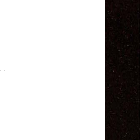
MODAL-LIVE #1 Data-base da categoria rodoviária
e a pandemia de COVID-19 (1/06/2020)
Paulinho, presidente da CNTTL, fala sobre a Greve
dos Caminhoneiros anunciada para o dia 16/12/2019
Paulinho - Presidente da CNTTL
Damaso Dias - RUTA 100 - México
Edel Maria Briones - FENOPADER - Equador
Ricardo Maldonado - Presidente da FUTAC
José Augustin Penilla - Oraganização de Táxi da
Cidade do México
Fermín Umpierres - SNTP - Cuba
Miguel Quezada - ERCO - Equador
Javier Navarro - AST - Espanha
Luis Fernadez - Presidente da Associação dos
Taxistas de Buenos Aires
Randolpah Parra - SITRAMECA - Venezuela
Marisol Fuentes - SNTCIE - Cuba
Milton Ayala Castro - FENOPADER - Equador
Carlos Tinizhañay - ERCO - Equador
Daniel Pallares - CNTP - Panamá
Boris Guerrero - CONUTT - Chile