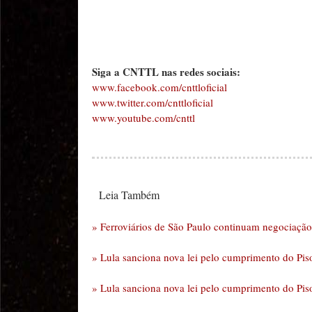
Siga a CNTTL nas redes sociais:
www.facebook.com/cnttloficial
www.twitter.com/cnttloficial
www.youtube.com/cnttl
Leia Também
» Ferroviários de São Paulo continuam negociaçã
» Lula sanciona nova lei pelo cumprimento do Pis
» Lula sanciona nova lei pelo cumprimento do Pis