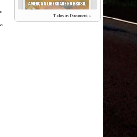
professor da Unisinos e Doutor em Ciências da
Comunicação da USP, Rafael Grohmann, que
mo
coordena uma pesquisa internacional que visa
Todos os Documentos
pressionar as plataformas digitais por melhores
condições de trabalho.
os
MODAL-LIVE #5 IMPACTOS DA COVID-19 NO
TRABALHO VIÁRIO (15/06/2020)
MODAL-LIVE #5 IMPACTOS DA COVID-19 NO
TRABALHO VIÁRIO (15/06/2020)
MODAL-LIVE #4 A privatização da gestão portuária
e a Pandemia (9/06/2020)
MODAL-LIVE #4 A privatização da gestão portuária
e a Pandemia (9/06/2020)
MODAL-LIVE #3 Impactos da COVID-19 na
aviação (8/06/2020)
MODAL-LIVE #3 Impactos da COVID-19 na
aviação (8/06/2020)
MODAL-LIVE #3 Impactos da COVID-19 na
aviação (8/06/2020)
MODAL-LIVE #3 Impactos da COVID-19 na
aviação (8/06/2020)
MODAL-LIVE #2 Os Impactos da COVID-19 no
Trabalho Metroferroviário (2/06/2020)