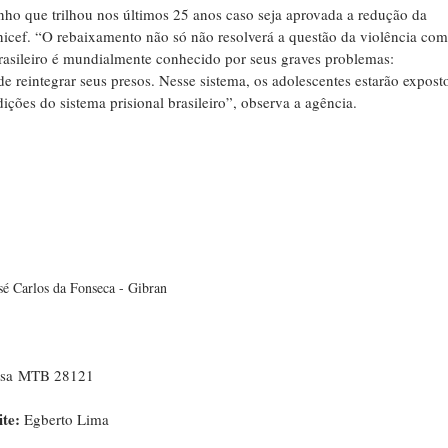
nho que trilhou nos últimos 25 anos caso seja aprovada a redução da
nicef. “O rebaixamento não só não resolverá a questão da violência co
brasileiro é mundialmente conhecido por seus graves problemas:
de reintegrar seus presos. Nesse sistema, os adolescentes estarão expost
ições do sistema prisional brasileiro”, observa a agência.
sé Carlos da Fonseca - Gibran
osa MTB 28121
te:
Egberto Lima