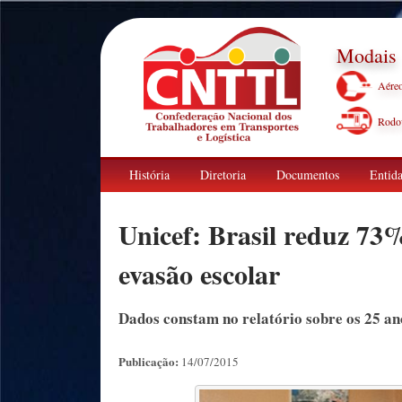
Modais
Aére
Rodov
História
Diretoria
Documentos
Entida
Unicef: Brasil reduz 73
evasão escolar
Dados constam no relatório sobre os 25 an
Publicação:
14/07/2015