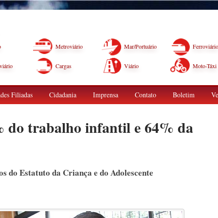
o
Metroviário
Mar/Portuário
Ferroviári
iário
Cargas
Viário
Moto-Táxi
des Filiadas
Cidadania
Imprensa
Contato
Boletim
Ve
% do trabalho infantil e 64% da
os do Estatuto da Criança e do Adolescente