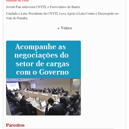
Jovem Pan entrevista CNTTL e Ferroviários de Bauru
Unidade e Luta: Presidente da CNTTL Leva Apoio à Luta Contra o Desrespeito no
Vale do Paraíba
Empresas divulgam fake news para burlar lei do Piso Mínimo de Frete
+ Vídeos
CNTTL e entidades dos caminhoneiros conversam com governo Lula sobre pautas
da categoria
Caminhoneiros prometem paralisação e cobram diálogo com Lula
CNTTL e lideranças de caminhoneiros participam de debate sobre saúde nas
rodovias
Paulinho e Litti debatem política global para transporte rodoviário de cargas na
SUTCRA no Uruguai
Grande Conquista da Categoria transporte de Cargas e Caminhoneiros Autonomos
ENCONTRO INTERNACIONAL EM APOIO A CLASSE TRABALHADORA
DO BRASIL E A ELEIÇÃO 2022
Carta às Brasileiras e aos Brasileiros em Defesa do Estado Democrático de Direito
Paulinho, presidente da CNTTL, faz balanço do 3º Congresso da CNTTL
Caminhoneiros aprovam greve a partir do 1º de novembro
Rodoviários de Feira Santana fazem Assembleia para avaliar proposta de reajuste
salarial
Portuários de Rio Grande fazem paralisação pela vacina
Parceiros
Vacina Já: Lockdown de 24 horas dos trabalhadores em transportes está mantido,