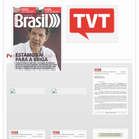
destaca Paulinho
Condutores de Guarulhos farão greve sanitária nesta terça-feira (20)
Paralisação dos Caminhoneiros na #BR285, entrocamento que liga o Mercosul ao
Rio Grande
Caminhoneiros bloqueiam duas faixas na Castello Branco e fazem protesto
Modal-Live #13 Aumento da Violência Contra Mulher e o Adoecimento da Classe
Trabalhadora em Tempos de Pandemia
MODAL-LIVE#12 POLÍTICAS PÚBLICAS DE TRANSPORTE PARA A
CLASSE TRABALHADORA E ELEIÇÕES NA PANDEMIA
Publicações dos Filiados
MODAL-LIVE#11 POLÍTICAS PÚBLICAS DE TRANSPORTE
JUVENTUDE DO TRANSPORTE: POR QUE DEVEMOS NOS ORGANIZAR?
Fabio Primo testa positivo para Coronavírus, mas está bem de saúde
Modal-Live#9 Quais são os direitos dos trabalhador@s que contraem a Covid-19 na
pandemia?
Participe da Campanha Fora Bolsonaro
CNTTL e FECOOTAC apoiam Campanha de testes de COVID-19 para
caminhoneiros
MODAL-LIVE#8 - Lideranças sindicais da CNTTL, CGTB e dos caminhoneiros
autônomos e celetistas irão abordar as lutas dos caminhoneiros e os impactos da
pandemia no setor de cargas e nos direitos.
O PAPEL DA ITF E FUTAC NAS LUTAS, EMPREGO, DIREITOS EM
ESCALA GLOBAL E DA DEFESA DA VIDA