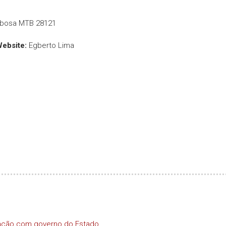
rbosa MTB 28121
Website:
Egberto Lima
iação com governo do Estado