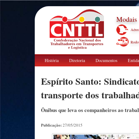
Modais
Aére
Rodov
História
Diretoria
Documentos
Entida
Espírito Santo: Sindicat
transporte dos trabalha
Ônibus que leva os companheiros ao trabal
Publicação:
27/05/2015