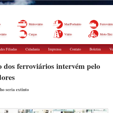
o
Metroviário
Mar/Portuário
Ferroviári
iário
Cargas
Viário
Moto-Táxi
des Filiadas
Cidadania
Imprensa
Contato
Boletim
Ve
o dos ferroviários intervém pelo
dores
ho seria extinto