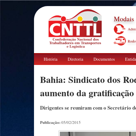
Modais
Aére
Rodov
História
Diretoria
Documentos
Entida
Bahia: Sindicato dos Rod
aumento da gratificação
Dirigentes se reuniram com o Secretário d
Publicação:
05/02/2015