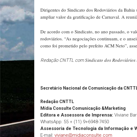
Dirigentes do Sindicato dos Rodoviários da Bahia 
ampliar valor da gratificação de Carnaval. A reuni
De acordo com o Sindicato, no ano passado, o valor
rodoviários. “As negociações continuam, e o anseio
como foi prometido pelo prefeito ACM Neto”, asse
Sindicato dos Rodoviários
Redação CNTTL com
Secretário Nacional de Comunicação da CNTT
Redação
CNTTL
Mídia Consulte Comunicação &Marketing
Editora e Assessora de Imprensa:
Viviane Ba
WhatsApp: 55 + (11) 9+6948-7450
Assessoria de Tecnologia da Informação e 
E-mail:
viviane@midiaconsulte.com