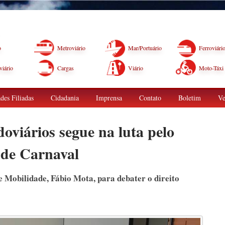
o
Metroviário
Mar/Portuário
Ferroviári
iário
Cargas
Viário
Moto-Táxi
des Filiadas
Cidadania
Imprensa
Contato
Boletim
Ve
oviários segue na luta pelo
 de Carnaval
e Mobilidade, Fábio Mota, para debater o direito