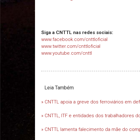
Siga a CNTTL nas redes sociais:
www.facebook.com/cnttloficial
www.twitter.com/cnttloficial
www.youtube.com/cnttl
Leia Também
» CNTTL apoia a greve dos ferroviários em d
» CNTTL, ITF e entidades dos trabalhadores do
» CNTTL lamenta falecimento da mãe do comp