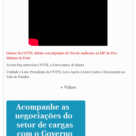
Diretor da CNTTL debate com deputado Zé Trovão melhorias na MP do Piso
Mínimo de Frete
Jovem Pan entrevista CNTTL e Ferroviários de Bauru
Unidade e Luta: Presidente da CNTTL Leva Apoio à Luta Contra o Desrespeito no
Vale do Paraíba
Empresas divulgam fake news para burlar lei do Piso Mínimo de Frete
+ Vídeos
CNTTL e entidades dos caminhoneiros conversam com governo Lula sobre pautas
da categoria
Caminhoneiros prometem paralisação e cobram diálogo com Lula
CNTTL e lideranças de caminhoneiros participam de debate sobre saúde nas
rodovias
Paulinho e Litti debatem política global para transporte rodoviário de cargas na
SUTCRA no Uruguai
Grande Conquista da Categoria transporte de Cargas e Caminhoneiros Autonomos