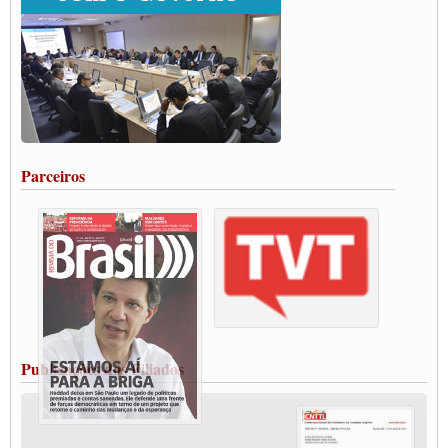
ENCONTRO INTERNACIONAL EM APOIO A CLASSE TRABALHADORA
DO BRASIL E A ELEIÇÃO 2022
Carta às Brasileiras e aos Brasileiros em Defesa do Estado Democrático de Direito
Paulinho, presidente da CNTTL, faz balanço do 3º Congresso da CNTTL
Caminhoneiros aprovam greve a partir do 1º de novembro
Rodoviários de Feira Santana fazem Assembleia para avaliar proposta de reajuste
salarial
Portuários de Rio Grande fazem paralisação pela vacina
Parceiros
Vacina Já: Lockdown de 24 horas dos trabalhadores em transportes está mantido,
destaca Paulinho
Condutores de Guarulhos farão greve sanitária nesta terça-feira (20)
Paralisação dos Caminhoneiros na #BR285, entrocamento que liga o Mercosul ao
Rio Grande
Caminhoneiros bloqueiam duas faixas na Castello Branco e fazem protesto
Modal-Live #13 Aumento da Violência Contra Mulher e o Adoecimento da Classe
Trabalhadora em Tempos de Pandemia
MODAL-LIVE#12 POLÍTICAS PÚBLICAS DE TRANSPORTE PARA A
CLASSE TRABALHADORA E ELEIÇÕES NA PANDEMIA
Publicações dos Filiados
MODAL-LIVE#11 POLÍTICAS PÚBLICAS DE TRANSPORTE
JUVENTUDE DO TRANSPORTE: POR QUE DEVEMOS NOS ORGANIZAR?
Fabio Primo testa positivo para Coronavírus, mas está bem de saúde