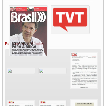
destaca Paulinho
Condutores de Guarulhos farão greve sanitária nesta terça-feira (20)
Paralisação dos Caminhoneiros na #BR285, entrocamento que liga o Mercosul ao
Rio Grande
Caminhoneiros bloqueiam duas faixas na Castello Branco e fazem protesto
Modal-Live #13 Aumento da Violência Contra Mulher e o Adoecimento da Classe
Trabalhadora em Tempos de Pandemia
MODAL-LIVE#12 POLÍTICAS PÚBLICAS DE TRANSPORTE PARA A
CLASSE TRABALHADORA E ELEIÇÕES NA PANDEMIA
Publicações dos Filiados
MODAL-LIVE#11 POLÍTICAS PÚBLICAS DE TRANSPORTE
JUVENTUDE DO TRANSPORTE: POR QUE DEVEMOS NOS ORGANIZAR?
Fabio Primo testa positivo para Coronavírus, mas está bem de saúde
Modal-Live#9 Quais são os direitos dos trabalhador@s que contraem a Covid-19 na
pandemia?
Participe da Campanha Fora Bolsonaro
CNTTL e FECOOTAC apoiam Campanha de testes de COVID-19 para
caminhoneiros
MODAL-LIVE#8 - Lideranças sindicais da CNTTL, CGTB e dos caminhoneiros
autônomos e celetistas irão abordar as lutas dos caminhoneiros e os impactos da
pandemia no setor de cargas e nos direitos.
O PAPEL DA ITF E FUTAC NAS LUTAS, EMPREGO, DIREITOS EM
ESCALA GLOBAL E DA DEFESA DA VIDA