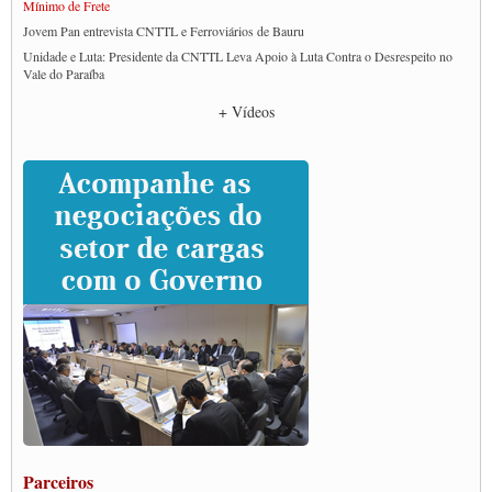
Mínimo de Frete
Jovem Pan entrevista CNTTL e Ferroviários de Bauru
Unidade e Luta: Presidente da CNTTL Leva Apoio à Luta Contra o Desrespeito no
Vale do Paraíba
Empresas divulgam fake news para burlar lei do Piso Mínimo de Frete
+ Vídeos
CNTTL e entidades dos caminhoneiros conversam com governo Lula sobre pautas
da categoria
Caminhoneiros prometem paralisação e cobram diálogo com Lula
CNTTL e lideranças de caminhoneiros participam de debate sobre saúde nas
rodovias
Paulinho e Litti debatem política global para transporte rodoviário de cargas na
SUTCRA no Uruguai
Grande Conquista da Categoria transporte de Cargas e Caminhoneiros Autonomos
ENCONTRO INTERNACIONAL EM APOIO A CLASSE TRABALHADORA
DO BRASIL E A ELEIÇÃO 2022
Carta às Brasileiras e aos Brasileiros em Defesa do Estado Democrático de Direito
Paulinho, presidente da CNTTL, faz balanço do 3º Congresso da CNTTL
Caminhoneiros aprovam greve a partir do 1º de novembro
Rodoviários de Feira Santana fazem Assembleia para avaliar proposta de reajuste
salarial
Portuários de Rio Grande fazem paralisação pela vacina
Parceiros
Vacina Já: Lockdown de 24 horas dos trabalhadores em transportes está mantido,