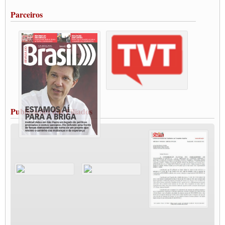
Portuários de Rio Grande fazem paralisação pela vacina
Parceiros
Vacina Já: Lockdown de 24 horas dos trabalhadores em transportes está mantido,
destaca Paulinho
Condutores de Guarulhos farão greve sanitária nesta terça-feira (20)
Paralisação dos Caminhoneiros na #BR285, entrocamento que liga o Mercosul ao
Rio Grande
Caminhoneiros bloqueiam duas faixas na Castello Branco e fazem protesto
Modal-Live #13 Aumento da Violência Contra Mulher e o Adoecimento da Classe
Trabalhadora em Tempos de Pandemia
MODAL-LIVE#12 POLÍTICAS PÚBLICAS DE TRANSPORTE PARA A
CLASSE TRABALHADORA E ELEIÇÕES NA PANDEMIA
Publicações dos Filiados
MODAL-LIVE#11 POLÍTICAS PÚBLICAS DE TRANSPORTE
JUVENTUDE DO TRANSPORTE: POR QUE DEVEMOS NOS ORGANIZAR?
Fabio Primo testa positivo para Coronavírus, mas está bem de saúde
Modal-Live#9 Quais são os direitos dos trabalhador@s que contraem a Covid-19 na
pandemia?
Participe da Campanha Fora Bolsonaro
CNTTL e FECOOTAC apoiam Campanha de testes de COVID-19 para
caminhoneiros
MODAL-LIVE#8 - Lideranças sindicais da CNTTL, CGTB e dos caminhoneiros
autônomos e celetistas irão abordar as lutas dos caminhoneiros e os impactos da
pandemia no setor de cargas e nos direitos.