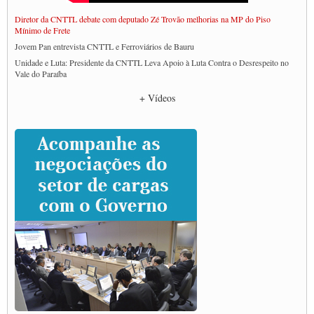
Diretor da CNTTL debate com deputado Zé Trovão melhorias na MP do Piso
Mínimo de Frete
Jovem Pan entrevista CNTTL e Ferroviários de Bauru
Unidade e Luta: Presidente da CNTTL Leva Apoio à Luta Contra o Desrespeito no
Vale do Paraíba
Empresas divulgam fake news para burlar lei do Piso Mínimo de Frete
+ Vídeos
CNTTL e entidades dos caminhoneiros conversam com governo Lula sobre pautas
da categoria
Caminhoneiros prometem paralisação e cobram diálogo com Lula
CNTTL e lideranças de caminhoneiros participam de debate sobre saúde nas
rodovias
Paulinho e Litti debatem política global para transporte rodoviário de cargas na
SUTCRA no Uruguai
Grande Conquista da Categoria transporte de Cargas e Caminhoneiros Autonomos
ENCONTRO INTERNACIONAL EM APOIO A CLASSE TRABALHADORA
DO BRASIL E A ELEIÇÃO 2022
Carta às Brasileiras e aos Brasileiros em Defesa do Estado Democrático de Direito
Paulinho, presidente da CNTTL, faz balanço do 3º Congresso da CNTTL
Caminhoneiros aprovam greve a partir do 1º de novembro
Rodoviários de Feira Santana fazem Assembleia para avaliar proposta de reajuste
salarial