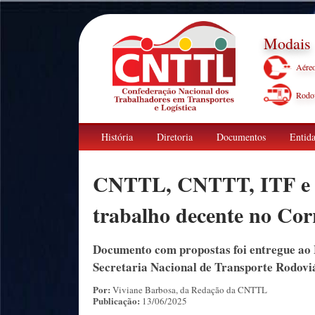
Modais
Aére
Rodov
História
Diretoria
Documentos
Entida
CNTTL, CNTTT, ITF e C
trabalho decente no Cor
Documento com propostas foi entregue ao 
Secretaria Nacional de Transporte Rodovi
Por:
Viviane Barbosa, da Redação da CNTTL
Publicação:
13/06/2025