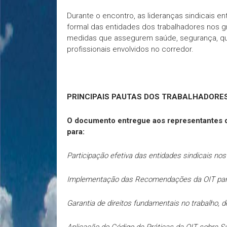
Durante o encontro, as lideranças sindicais e
formal das entidades dos trabalhadores nos 
medidas que assegurem saúde, segurança, qua
profissionais envolvidos no corredor.
PRINCIPAIS PAUTAS DOS TRABALHADORE
O documento entregue aos representantes d
para:
Participação efetiva das entidades sindicais nos
Implementação das Recomendações da OIT para 
Garantia de direitos fundamentais no trabalho, 