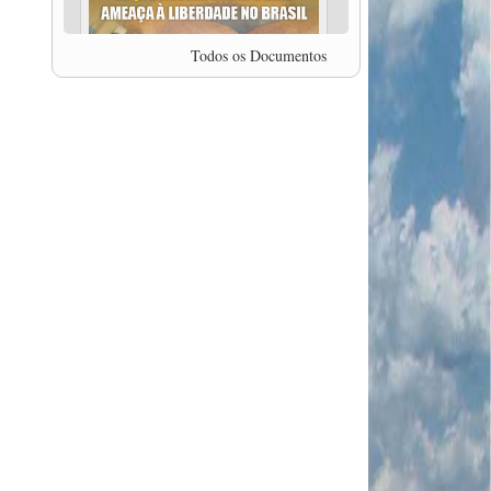
professor da Unisinos e Doutor em Ciências da
Comunicação da USP, Rafael Grohmann, que
coordena uma pesquisa internacional que visa
Todos os Documentos
pressionar as plataformas digitais por melhores
condições de trabalho.
MODAL-LIVE #5 IMPACTOS DA COVID-19 NO
TRABALHO VIÁRIO (15/06/2020)
MODAL-LIVE #5 IMPACTOS DA COVID-19 NO
TRABALHO VIÁRIO (15/06/2020)
MODAL-LIVE #4 A privatização da gestão portuária
e a Pandemia (9/06/2020)
MODAL-LIVE #4 A privatização da gestão portuária
e a Pandemia (9/06/2020)
MODAL-LIVE #3 Impactos da COVID-19 na
aviação (8/06/2020)
MODAL-LIVE #3 Impactos da COVID-19 na
aviação (8/06/2020)
MODAL-LIVE #3 Impactos da COVID-19 na
aviação (8/06/2020)
MODAL-LIVE #3 Impactos da COVID-19 na
aviação (8/06/2020)
MODAL-LIVE #2 Os Impactos da COVID-19 no
Trabalho Metroferroviário (2/06/2020)