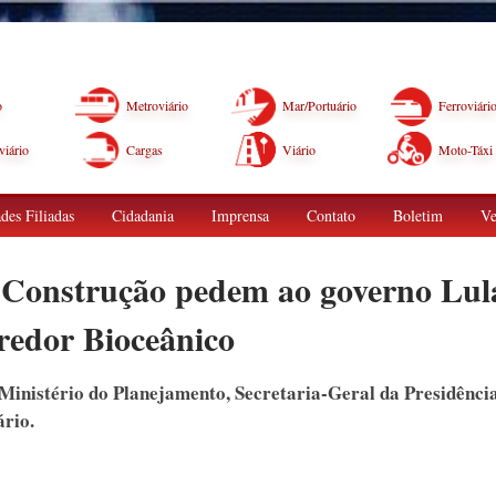
o
Metroviário
Mar/Portuário
Ferroviári
iário
Cargas
Viário
Moto-Táxi
des Filiadas
Cidadania
Imprensa
Contato
Boletim
Ve
onstrução pedem ao governo Lul
redor Bioceânico
Ministério do Planejamento, Secretaria-Geral da Presidência
ário.