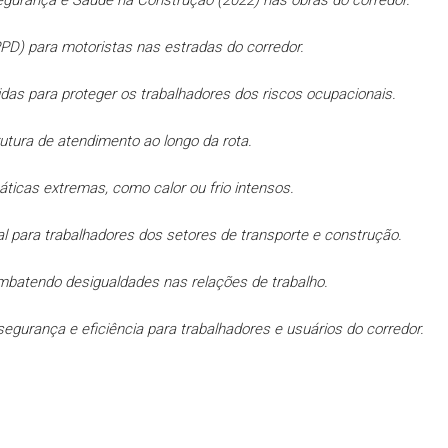
egurança e Saúde na Construção (2022) nas obras do corredor.
D) para motoristas nas estradas do corredor.
as para proteger os trabalhadores dos riscos ocupacionais.
rutura de atendimento ao longo da rota.
icas extremas, como calor ou frio intensos.
nal para trabalhadores dos setores de transporte e construção.
mbatendo desigualdades nas relações de trabalho.
 segurança e eficiência para trabalhadores e usuários do corredor.