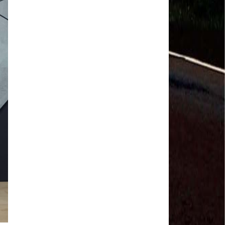
Salvador Arau - Federação Sindical dos
Trabalhadores Urbanos e Rurais de Quintana Roo
Sindicalistas de 50 países debatem os desafios do
futuro do trabalho
Paulinho (CNTTL) fala sobre o trabalho conjunto
com a ITF
CDH - audiência pública sobre desemprego e
Previdência - TV Senado ao vivo - 08/07/2019
#GreveGeral 14 de Junho - Paulinho, Presidente da
CNTTL
#GreveGeral 14 de Junho - Rodrigo Maciel, Pres.
Sind. Aeroviários de Guarulhos
#GreveGeral 14 de Junho - Lidenor Feitosa, Diretor
Sincoverg Guarulhos
#GreveGeral 14 de Junho - Kelly Cristina, convoca
todas as mulheres do transporte
#GreveGeral 14 de Junho - Cleidei Tameirão,
Diretora Rodoviários ABC
#GreveGeral 14 de Junho - Bira, Diretor Rodoviários
Bahia
#GreveGeral 14 de Junho - Eduardo Guterra, Vice-
Presidente CNTTL
#GreveGeral 14 de Junho - Alfredo Coletti, Diretor