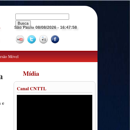
São Paulo 08/08/2026
- 16:48:01
o
rsão Móvel
Mídia
a
Canal CNTTL
 e