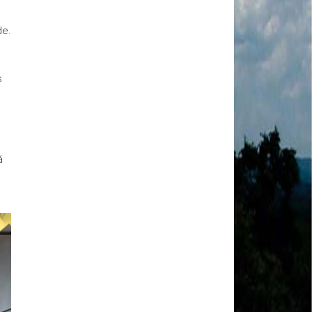
MODAL-LIVE #1 Data-base da categoria rodoviária
e a pandemia de COVID-19 (1/06/2020)
Paulinho, presidente da CNTTL, fala sobre a Greve
de.
dos Caminhoneiros anunciada para o dia 16/12/2019
Paulinho - Presidente da CNTTL
Damaso Dias - RUTA 100 - México
s
Edel Maria Briones - FENOPADER - Equador
Ricardo Maldonado - Presidente da FUTAC
José Augustin Penilla - Oraganização de Táxi da
Cidade do México
Fermín Umpierres - SNTP - Cuba
á
Miguel Quezada - ERCO - Equador
Javier Navarro - AST - Espanha
Luis Fernadez - Presidente da Associação dos
Taxistas de Buenos Aires
Randolpah Parra - SITRAMECA - Venezuela
Marisol Fuentes - SNTCIE - Cuba
Milton Ayala Castro - FENOPADER - Equador
Carlos Tinizhañay - ERCO - Equador
Daniel Pallares - CNTP - Panamá
Boris Guerrero - CONUTT - Chile