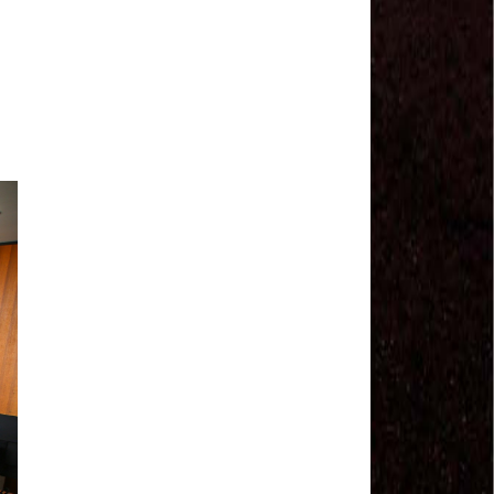
Sindviários SP
#GreveGeral 14 de Junho - Euvaldo Alves, Pres.
Sind. Transp Intermunicipal Bahia
#GreveGeral 14 de Junho - Ronaldo, Diretor
Rodoviários JSC
#GreveGeral 14 de Junho - Manoel Machado, Pres.
Sind. Fretamento Bahia
#GreveGeral 14 de Junho - Sérgio Dias, Presidente
da FENTAC
#GreveGeral 14 de Junho - Souzinha, Secretário de
Finanças da CNTTL
#GreveGeral 14 de Junho - Junior Rodoviário, Pres.
Sind. Rodoviários de Natal
#GreveGeral 14 de Junho - Kelly Cristina, Tesouraria
dos Rodoviários de Sorocaba
#GreveGeral 14 de Junho - Hélio Ferreira, Secretário
Geral da CNTTL
#GreveGeral 14 de Junho - Fábio Primo, Pres. Sind.
Rodoviários Bahia
Motoristas e Cobradores de Guarulhos e Arujá
aprovam greve no dia 10 de maio
1º de Maio - Dia de Luta Contra o Fim da
Aposentadoria – Direto do Anhangabaú / SP