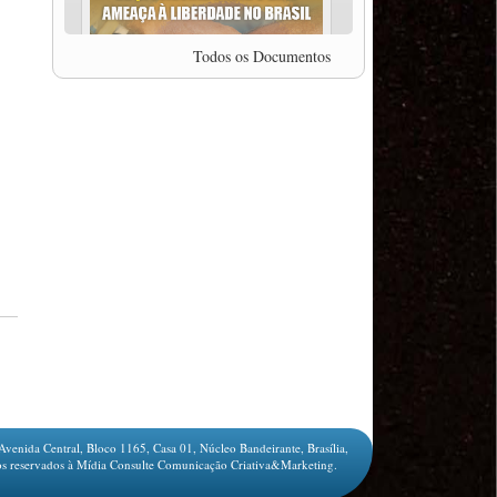
professor da Unisinos e Doutor em Ciências da
Comunicação da USP, Rafael Grohmann, que
coordena uma pesquisa internacional que visa
Todos os Documentos
pressionar as plataformas digitais por melhores
condições de trabalho.
MODAL-LIVE #5 IMPACTOS DA COVID-19 NO
TRABALHO VIÁRIO (15/06/2020)
MODAL-LIVE #5 IMPACTOS DA COVID-19 NO
TRABALHO VIÁRIO (15/06/2020)
MODAL-LIVE #4 A privatização da gestão portuária
e a Pandemia (9/06/2020)
MODAL-LIVE #4 A privatização da gestão portuária
e a Pandemia (9/06/2020)
MODAL-LIVE #3 Impactos da COVID-19 na
aviação (8/06/2020)
MODAL-LIVE #3 Impactos da COVID-19 na
aviação (8/06/2020)
MODAL-LIVE #3 Impactos da COVID-19 na
aviação (8/06/2020)
MODAL-LIVE #3 Impactos da COVID-19 na
aviação (8/06/2020)
Avenida Central, Bloco 1165, Casa 01, Núcleo Bandeirante, Brasília,
MODAL-LIVE #2 Os Impactos da COVID-19 no
s reservados à Mídia Consulte Comunicação Criativa&Marketing.
Trabalho Metroferroviário (2/06/2020)