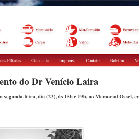
o
Metroviário
Mar/Portuário
Ferroviári
iário
Cargas
Viário
Moto-Táxi
des Filiadas
Cidadania
Imprensa
Contato
Boletim
Ve
nto do Dr Venício Laira
 segunda-feira, dia (23), às 15h e 19h, no Memorial Ossel, e