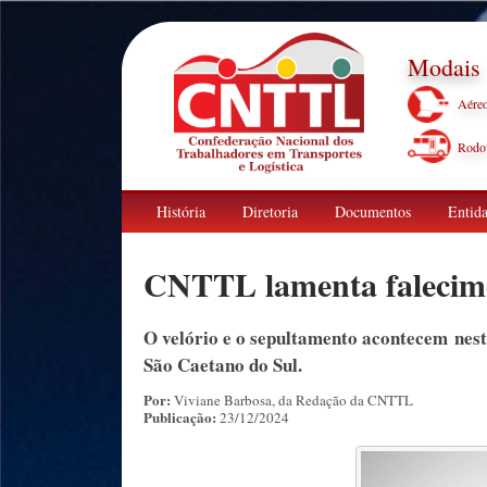
Modais
Aére
Rodov
História
Diretoria
Documentos
Entida
CNTTL lamenta falecime
O velório e o sepultamento acontecem nesta
São Caetano do Sul.
Por:
Viviane Barbosa, da Redação da CNTTL
Publicação:
23/12/2024