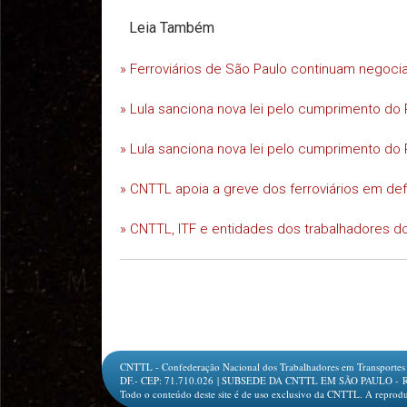
Leia Também
» Ferroviários de São Paulo continuam negoc
» Lula sanciona nova lei pelo cumprimento do 
» Lula sanciona nova lei pelo cumprimento do 
» CNTTL apoia a greve dos ferroviários em d
» CNTTL, ITF e entidades dos trabalhadores do
CNTTL - Confederação Nacional dos Trabalhadores em Transportes e L
DF.- CEP: 71.710.026 | SUBSEDE DA CNTTL EM SÃO PAULO - Rua Jesu
Todo o conteúdo deste site é de uso exclusivo da CNTTL. A reprodu