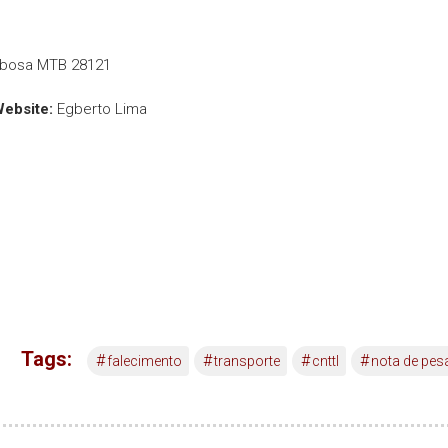
rbosa MTB 28121
Website:
Egberto Lima
Tags:
#
#
#
#
falecimento
transporte
cnttl
nota de pes