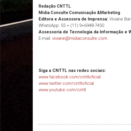
Redação
CNTTL
Mídia Consulte Comunicação &Marketing
Editora e Assessora de Imprensa:
Viviane Ba
WhatsApp: 55 + (11) 9+6948-7450
Assessoria de Tecnologia da Informação e 
E-mail:
viviane@midiaconsulte.com
Siga a CNTTL nas redes sociais:
www.facebook.com/cnttloficial
www.twitter.com/cnttloficial
www.youtube.com/cnttl