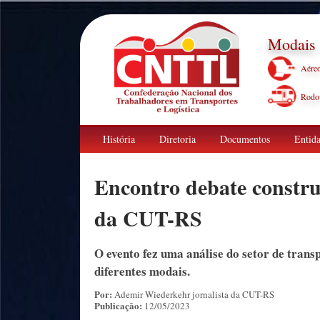
Modais
Aére
Rodov
História
Diretoria
Documentos
Entida
Encontro debate constru
da CUT-RS
O evento fez uma análise do setor de trans
diferentes modais.
Por:
Ademir Wiederkehr jornalista da CUT-RS
Publicação:
12/05/2023