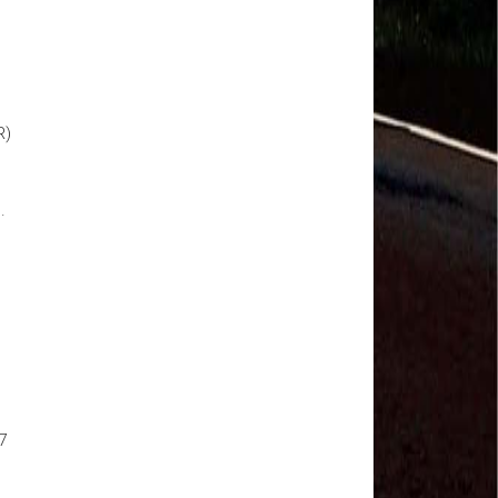
Salvador Arau - Federação Sindical dos
Trabalhadores Urbanos e Rurais de Quintana Roo
Sindicalistas de 50 países debatem os desafios do
futuro do trabalho
Paulinho (CNTTL) fala sobre o trabalho conjunto
com a ITF
R)
CDH - audiência pública sobre desemprego e
Previdência - TV Senado ao vivo - 08/07/2019
#GreveGeral 14 de Junho - Paulinho, Presidente da
CNTTL
u.
#GreveGeral 14 de Junho - Rodrigo Maciel, Pres.
Sind. Aeroviários de Guarulhos
#GreveGeral 14 de Junho - Lidenor Feitosa, Diretor
Sincoverg Guarulhos
#GreveGeral 14 de Junho - Kelly Cristina, convoca
todas as mulheres do transporte
#GreveGeral 14 de Junho - Cleidei Tameirão,
Diretora Rodoviários ABC
#GreveGeral 14 de Junho - Bira, Diretor Rodoviários
Bahia
7
#GreveGeral 14 de Junho - Eduardo Guterra, Vice-
Presidente CNTTL
#GreveGeral 14 de Junho - Alfredo Coletti, Diretor