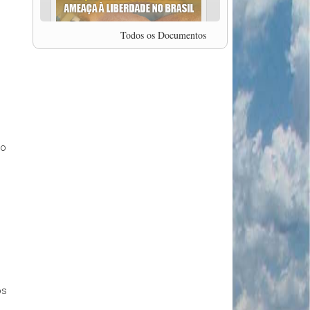
professor da Unisinos e Doutor em Ciências da
Comunicação da USP, Rafael Grohmann, que
coordena uma pesquisa internacional que visa
Todos os Documentos
pressionar as plataformas digitais por melhores
condições de trabalho.
MODAL-LIVE #5 IMPACTOS DA COVID-19 NO
TRABALHO VIÁRIO (15/06/2020)
MODAL-LIVE #5 IMPACTOS DA COVID-19 NO
TRABALHO VIÁRIO (15/06/2020)
MODAL-LIVE #4 A privatização da gestão portuária
e a Pandemia (9/06/2020)
ro
MODAL-LIVE #4 A privatização da gestão portuária
e a Pandemia (9/06/2020)
MODAL-LIVE #3 Impactos da COVID-19 na
aviação (8/06/2020)
MODAL-LIVE #3 Impactos da COVID-19 na
aviação (8/06/2020)
MODAL-LIVE #3 Impactos da COVID-19 na
aviação (8/06/2020)
MODAL-LIVE #3 Impactos da COVID-19 na
aviação (8/06/2020)
MODAL-LIVE #2 Os Impactos da COVID-19 no
os
Trabalho Metroferroviário (2/06/2020)