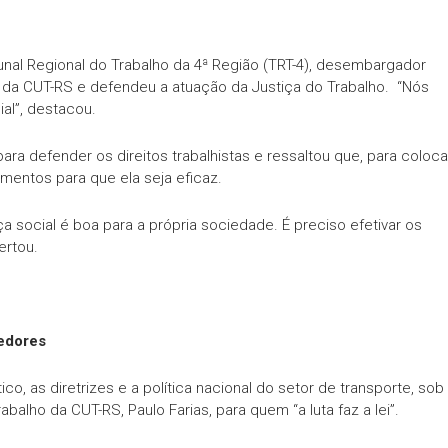
unal Regional do Trabalho da 4ª Região (TRT-4), desembargador
iva da CUT-RS e defendeu a atuação da Justiça do Trabalho. “Nós
al”, destacou.
ara defender os direitos trabalhistas e ressaltou que, para coloca
umentos para que ela seja eficaz.
ça social é boa para a própria sociedade. É preciso efetivar os
lertou.
dedores
o, as diretrizes e a política nacional do setor de transporte, sob
alho da CUT-RS, Paulo Farias, para quem “a luta faz a lei”.