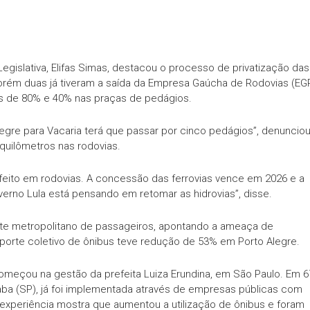
gislativa, Elifas Simas, destacou o processo de privatização das
porém duas já tiveram a saída da Empresa Gaúcha de Rodovias (EG
os de 80% e 40% nas praças de pedágios.
legre para Vacaria terá que passar por cinco pedágios”, denuncio
quilômetros nas rodovias.
 feito em rodovias. A concessão das ferrovias vence em 2026 e a
overno Lula está pensando em retomar as hidrovias”, disse.
rte metropolitano de passageiros, apontando a ameaça de
nsporte coletivo de ônibus teve redução de 53% em Porto Alegre.
e começou na gestão da prefeita Luiza Erundina, em São Paulo. Em 6
aba (SP), já foi implementada através de empresas públicas com
A experiência mostra que aumentou a utilização de ônibus e foram