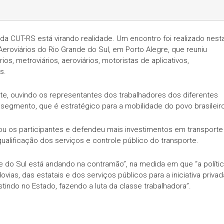
a CUT-RS está virando realidade. Um encontro foi realizado nest
 Aeroviários do Rio Grande do Sul, em Porto Alegre, que reuniu
ios, metroviários, aeroviários, motoristas de aplicativos,
s.
rte, ouvindo os representantes dos trabalhadores dos diferentes
 segmento, que é estratégico para a mobilidade do povo brasileir
ou os participantes e defendeu mais investimentos em transporte
 qualificação dos serviços e controle público do transporte.
de do Sul está andando na contramão”, na medida em que “a políti
ias, das estatais e dos serviços públicos para a iniciativa privad
tindo no Estado, fazendo a luta da classe trabalhadora”.