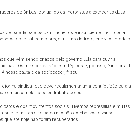
bradores de ônibus, obrigando os motoristas a exercer as duas
tos de parada para os caminhoneiros é insuficiente. Lembrou a
ônomos conquistaram o preço mínimo do frete, que virou modelo
os que vêm sendo criados pelo governo Lula para ouvir a
cipais. Os transportes são estratégicos e, por isso, é important
A nossa pauta é da sociedade”, frisou.
reforma sindical, que deve regulamentar uma contribuição para a
ção em assembleias pelos trabalhadores.
dicatos e dos movimentos sociais. Tivemos represálias e multas
mentou que muitos sindicatos não são combativos e vários
es que até hoje não foram recuperados.