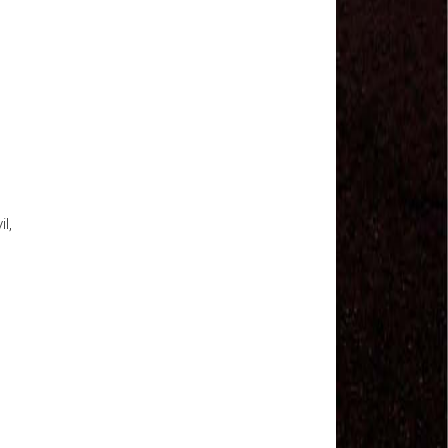
Sindviários SP
#GreveGeral 14 de Junho - Euvaldo Alves, Pres.
Sind. Transp Intermunicipal Bahia
#GreveGeral 14 de Junho - Ronaldo, Diretor
Rodoviários JSC
#GreveGeral 14 de Junho - Manoel Machado, Pres.
Sind. Fretamento Bahia
#GreveGeral 14 de Junho - Sérgio Dias, Presidente
da FENTAC
#GreveGeral 14 de Junho - Souzinha, Secretário de
Finanças da CNTTL
l,
#GreveGeral 14 de Junho - Junior Rodoviário, Pres.
Sind. Rodoviários de Natal
#GreveGeral 14 de Junho - Kelly Cristina, Tesouraria
dos Rodoviários de Sorocaba
#GreveGeral 14 de Junho - Hélio Ferreira, Secretário
Geral da CNTTL
#GreveGeral 14 de Junho - Fábio Primo, Pres. Sind.
Rodoviários Bahia
Motoristas e Cobradores de Guarulhos e Arujá
aprovam greve no dia 10 de maio
1º de Maio - Dia de Luta Contra o Fim da
Aposentadoria – Direto do Anhangabaú / SP