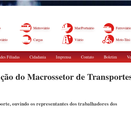
o
Metroviário
Mar/Portuário
Ferroviári
iário
Cargas
Viário
Moto-Táxi
des Filiadas
Cidadania
Imprensa
Contato
Boletim
Ve
ção do Macrossetor de Transporte
porte, ouvindo os representantes dos trabalhadores dos