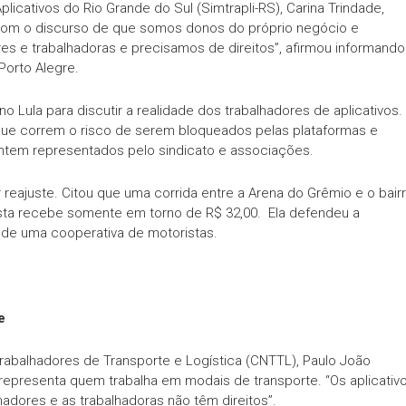
licativos do Rio Grande do Sul (Simtrapli-RS), Carina Trindade,
i com o discurso de que somos donos do próprio negócio e
 e trabalhadoras e precisamos de direitos”, afirmou informando
Porto Alegre.
no Lula para discutir a realidade dos trabalhadores de aplicativos.
que correm o risco de serem bloqueados pelas plataformas e
ntem representados pelo sindicato e associações.
r reajuste. Citou que uma corrida entre a Arena do Grêmio e o bair
ista recebe somente em torno de R$ 32,00. Ela defendeu a
 de uma cooperativa de motoristas.
e
abalhadores de Transporte e Logística (CNTTL), Paulo João
 representa quem trabalha em modais de transporte. “Os aplicativ
hadores e as trabalhadoras não têm direitos”.