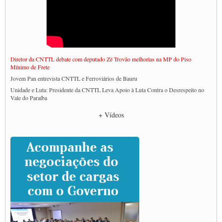
Diretor da CNTTL debate com deputado Zé Trovão melhorias na MP do Piso
Mínimo de Frete
Jovem Pan entrevista CNTTL e Ferroviários de Bauru
Unidade e Luta: Presidente da CNTTL Leva Apoio à Luta Contra o Desrespeito no
Vale do Paraíba
Empresas divulgam fake news para burlar lei do Piso Mínimo de Frete
+ Vídeos
CNTTL e entidades dos caminhoneiros conversam com governo Lula sobre pautas
da categoria
Caminhoneiros prometem paralisação e cobram diálogo com Lula
CNTTL e lideranças de caminhoneiros participam de debate sobre saúde nas
rodovias
Paulinho e Litti debatem política global para transporte rodoviário de cargas na
SUTCRA no Uruguai
Grande Conquista da Categoria transporte de Cargas e Caminhoneiros Autonomos
ENCONTRO INTERNACIONAL EM APOIO A CLASSE TRABALHADORA
DO BRASIL E A ELEIÇÃO 2022
Carta às Brasileiras e aos Brasileiros em Defesa do Estado Democrático de Direito