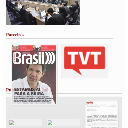
Paulinho, presidente da CNTTL, faz balanço do 3º Congresso da CNTTL
Caminhoneiros aprovam greve a partir do 1º de novembro
Rodoviários de Feira Santana fazem Assembleia para avaliar proposta de reajuste
salarial
Portuários de Rio Grande fazem paralisação pela vacina
Parceiros
Vacina Já: Lockdown de 24 horas dos trabalhadores em transportes está mantido,
destaca Paulinho
Condutores de Guarulhos farão greve sanitária nesta terça-feira (20)
Paralisação dos Caminhoneiros na #BR285, entrocamento que liga o Mercosul ao
Rio Grande
Caminhoneiros bloqueiam duas faixas na Castello Branco e fazem protesto
Modal-Live #13 Aumento da Violência Contra Mulher e o Adoecimento da Classe
Trabalhadora em Tempos de Pandemia
MODAL-LIVE#12 POLÍTICAS PÚBLICAS DE TRANSPORTE PARA A
CLASSE TRABALHADORA E ELEIÇÕES NA PANDEMIA
Publicações dos Filiados
MODAL-LIVE#11 POLÍTICAS PÚBLICAS DE TRANSPORTE
JUVENTUDE DO TRANSPORTE: POR QUE DEVEMOS NOS ORGANIZAR?
Fabio Primo testa positivo para Coronavírus, mas está bem de saúde
Modal-Live#9 Quais são os direitos dos trabalhador@s que contraem a Covid-19 na
pandemia?
Participe da Campanha Fora Bolsonaro