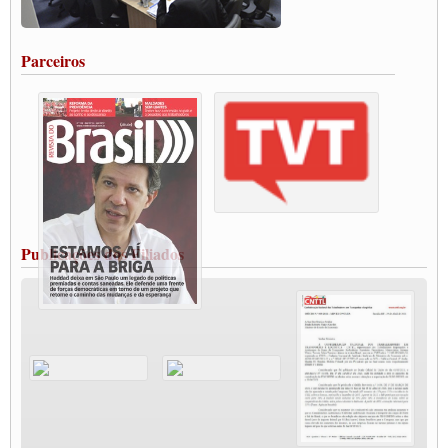
Rodoviários de Feira Santana fazem Assembleia para avaliar proposta de reajuste
salarial
Portuários de Rio Grande fazem paralisação pela vacina
Parceiros
Vacina Já: Lockdown de 24 horas dos trabalhadores em transportes está mantido,
destaca Paulinho
Condutores de Guarulhos farão greve sanitária nesta terça-feira (20)
Paralisação dos Caminhoneiros na #BR285, entrocamento que liga o Mercosul ao
Rio Grande
Caminhoneiros bloqueiam duas faixas na Castello Branco e fazem protesto
Modal-Live #13 Aumento da Violência Contra Mulher e o Adoecimento da Classe
Trabalhadora em Tempos de Pandemia
MODAL-LIVE#12 POLÍTICAS PÚBLICAS DE TRANSPORTE PARA A
CLASSE TRABALHADORA E ELEIÇÕES NA PANDEMIA
Publicações dos Filiados
MODAL-LIVE#11 POLÍTICAS PÚBLICAS DE TRANSPORTE
JUVENTUDE DO TRANSPORTE: POR QUE DEVEMOS NOS ORGANIZAR?
Fabio Primo testa positivo para Coronavírus, mas está bem de saúde
Modal-Live#9 Quais são os direitos dos trabalhador@s que contraem a Covid-19 na
pandemia?
Participe da Campanha Fora Bolsonaro
CNTTL e FECOOTAC apoiam Campanha de testes de COVID-19 para
caminhoneiros
MODAL-LIVE#8 - Lideranças sindicais da CNTTL, CGTB e dos caminhoneiros