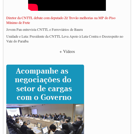
Diretor da CNTTL debate com deputado Zé Trovão melhorias na MP do Piso
Mínimo de Frete
Jovem Pan entrevista CNTTL e Ferroviários de Bauru
Unidade e Luta: Presidente da CNTTL Leva Apoio à Luta Contra o Desrespeito no
Vale do Paraíba
Empresas divulgam fake news para burlar lei do Piso Mínimo de Frete
+ Vídeos
CNTTL e entidades dos caminhoneiros conversam com governo Lula sobre pautas
da categoria
Caminhoneiros prometem paralisação e cobram diálogo com Lula
CNTTL e lideranças de caminhoneiros participam de debate sobre saúde nas
rodovias
Paulinho e Litti debatem política global para transporte rodoviário de cargas na
SUTCRA no Uruguai
Grande Conquista da Categoria transporte de Cargas e Caminhoneiros Autonomos
ENCONTRO INTERNACIONAL EM APOIO A CLASSE TRABALHADORA
DO BRASIL E A ELEIÇÃO 2022
Carta às Brasileiras e aos Brasileiros em Defesa do Estado Democrático de Direito
Paulinho, presidente da CNTTL, faz balanço do 3º Congresso da CNTTL
Caminhoneiros aprovam greve a partir do 1º de novembro