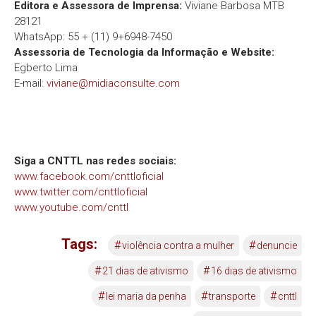
Editora e Assessora de Imprensa:
Viviane Barbosa MTB
28121
WhatsApp: 55 + (11) 9+6948-7450
Assessoria de Tecnologia da Informação e Website:
Egberto Lima
E-mail:
viviane@midiaconsulte.com
Siga a CNTTL nas redes sociais:
www.facebook.com/cnttloficial
www.twitter.com/cnttloficial
www.youtube.com/cnttl
Tags:
#
#
violência contra a mulher
denuncie
#
#
21 dias de ativismo
16 dias de ativismo
#
#
#
lei maria da penha
transporte
cnttl