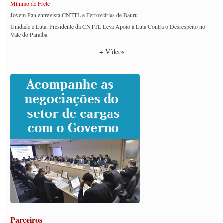
Mínimo de Frete
Jovem Pan entrevista CNTTL e Ferroviários de Bauru
Unidade e Luta: Presidente da CNTTL Leva Apoio à Luta Contra o Desrespeito no
Vale do Paraíba
Empresas divulgam fake news para burlar lei do Piso Mínimo de Frete
+ Vídeos
CNTTL e entidades dos caminhoneiros conversam com governo Lula sobre pautas
da categoria
Caminhoneiros prometem paralisação e cobram diálogo com Lula
CNTTL e lideranças de caminhoneiros participam de debate sobre saúde nas
rodovias
Paulinho e Litti debatem política global para transporte rodoviário de cargas na
SUTCRA no Uruguai
Grande Conquista da Categoria transporte de Cargas e Caminhoneiros Autonomos
ENCONTRO INTERNACIONAL EM APOIO A CLASSE TRABALHADORA
DO BRASIL E A ELEIÇÃO 2022
Carta às Brasileiras e aos Brasileiros em Defesa do Estado Democrático de Direito
Paulinho, presidente da CNTTL, faz balanço do 3º Congresso da CNTTL
Caminhoneiros aprovam greve a partir do 1º de novembro
Rodoviários de Feira Santana fazem Assembleia para avaliar proposta de reajuste
salarial
Portuários de Rio Grande fazem paralisação pela vacina
Parceiros