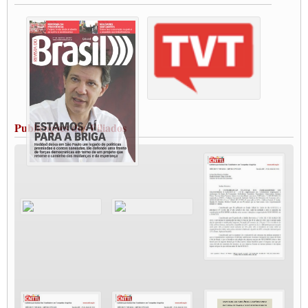
Vacina Já: Lockdown de 24 horas dos trabalhadores em transportes está mantido,
destaca Paulinho
Condutores de Guarulhos farão greve sanitária nesta terça-feira (20)
Paralisação dos Caminhoneiros na #BR285, entrocamento que liga o Mercosul ao
Rio Grande
Caminhoneiros bloqueiam duas faixas na Castello Branco e fazem protesto
Modal-Live #13 Aumento da Violência Contra Mulher e o Adoecimento da Classe
Trabalhadora em Tempos de Pandemia
MODAL-LIVE#12 POLÍTICAS PÚBLICAS DE TRANSPORTE PARA A
CLASSE TRABALHADORA E ELEIÇÕES NA PANDEMIA
Publicações dos Filiados
MODAL-LIVE#11 POLÍTICAS PÚBLICAS DE TRANSPORTE
JUVENTUDE DO TRANSPORTE: POR QUE DEVEMOS NOS ORGANIZAR?
Fabio Primo testa positivo para Coronavírus, mas está bem de saúde
Modal-Live#9 Quais são os direitos dos trabalhador@s que contraem a Covid-19 na
pandemia?
Participe da Campanha Fora Bolsonaro
CNTTL e FECOOTAC apoiam Campanha de testes de COVID-19 para
caminhoneiros
MODAL-LIVE#8 - Lideranças sindicais da CNTTL, CGTB e dos caminhoneiros
autônomos e celetistas irão abordar as lutas dos caminhoneiros e os impactos da
pandemia no setor de cargas e nos direitos.
O PAPEL DA ITF E FUTAC NAS LUTAS, EMPREGO, DIREITOS EM
ESCALA GLOBAL E DA DEFESA DA VIDA