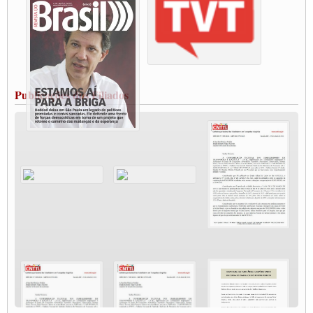
Paralisação dos Caminhoneiros na #BR285, entrocamento que liga o Mercosul ao
Rio Grande
Caminhoneiros bloqueiam duas faixas na Castello Branco e fazem protesto
Modal-Live #13 Aumento da Violência Contra Mulher e o Adoecimento da Classe
Trabalhadora em Tempos de Pandemia
MODAL-LIVE#12 POLÍTICAS PÚBLICAS DE TRANSPORTE PARA A
CLASSE TRABALHADORA E ELEIÇÕES NA PANDEMIA
Publicações dos Filiados
MODAL-LIVE#11 POLÍTICAS PÚBLICAS DE TRANSPORTE
JUVENTUDE DO TRANSPORTE: POR QUE DEVEMOS NOS ORGANIZAR?
Fabio Primo testa positivo para Coronavírus, mas está bem de saúde
Modal-Live#9 Quais são os direitos dos trabalhador@s que contraem a Covid-19 na
pandemia?
Participe da Campanha Fora Bolsonaro
CNTTL e FECOOTAC apoiam Campanha de testes de COVID-19 para
caminhoneiros
MODAL-LIVE#8 - Lideranças sindicais da CNTTL, CGTB e dos caminhoneiros
autônomos e celetistas irão abordar as lutas dos caminhoneiros e os impactos da
pandemia no setor de cargas e nos direitos.
O PAPEL DA ITF E FUTAC NAS LUTAS, EMPREGO, DIREITOS EM
ESCALA GLOBAL E DA DEFESA DA VIDA
Modal-Live #6: Com participação especial do professor da Unisinos e Doutor em
Ciências da Comunicação da USP, Rafael Grohmann, que coordena uma pesquisa
internacional que visa pressionar as plataformas digitais por melhores condições de