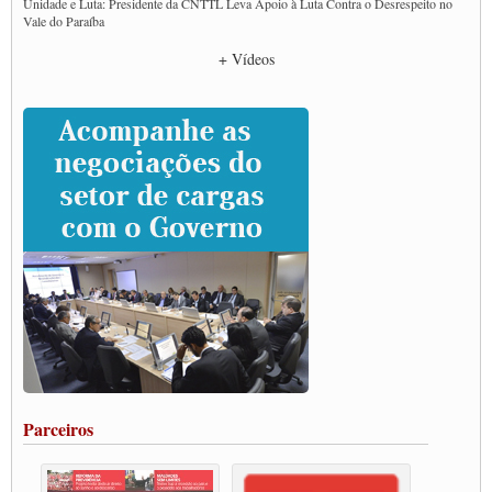
Unidade e Luta: Presidente da CNTTL Leva Apoio à Luta Contra o Desrespeito no
Vale do Paraíba
Empresas divulgam fake news para burlar lei do Piso Mínimo de Frete
+ Vídeos
CNTTL e entidades dos caminhoneiros conversam com governo Lula sobre pautas
da categoria
Caminhoneiros prometem paralisação e cobram diálogo com Lula
CNTTL e lideranças de caminhoneiros participam de debate sobre saúde nas
rodovias
Paulinho e Litti debatem política global para transporte rodoviário de cargas na
SUTCRA no Uruguai
Grande Conquista da Categoria transporte de Cargas e Caminhoneiros Autonomos
ENCONTRO INTERNACIONAL EM APOIO A CLASSE TRABALHADORA
DO BRASIL E A ELEIÇÃO 2022
Carta às Brasileiras e aos Brasileiros em Defesa do Estado Democrático de Direito
Paulinho, presidente da CNTTL, faz balanço do 3º Congresso da CNTTL
Caminhoneiros aprovam greve a partir do 1º de novembro
Rodoviários de Feira Santana fazem Assembleia para avaliar proposta de reajuste
salarial
Portuários de Rio Grande fazem paralisação pela vacina
Parceiros
Vacina Já: Lockdown de 24 horas dos trabalhadores em transportes está mantido,
destaca Paulinho
Condutores de Guarulhos farão greve sanitária nesta terça-feira (20)