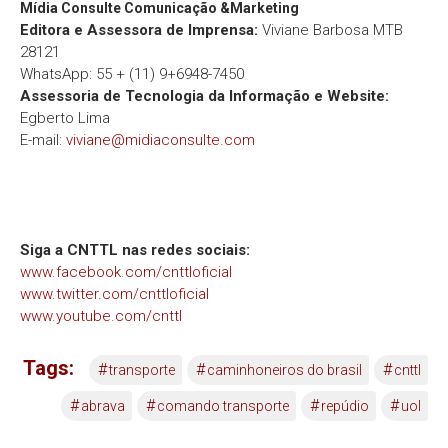
Mídia Consulte Comunicação &Marketing
Editora e Assessora de Imprensa:
Viviane Barbosa MTB
28121
WhatsApp: 55 + (11) 9+6948-7450
Assessoria de Tecnologia da Informação e Website:
Egberto Lima
E-mail:
viviane@midiaconsulte.com
Siga a CNTTL nas redes sociais:
www.facebook.com/cnttloficial
www.twitter.com/cnttloficial
www.youtube.com/cnttl
Tags:
#
#
#
transporte
caminhoneiros do brasil
cnttl
#
#
#
#
abrava
comando transporte
repúdio
uol