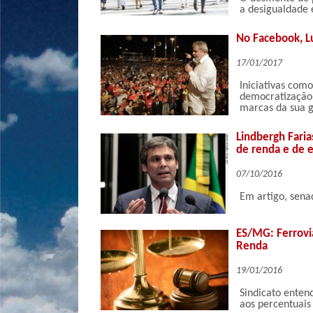
a desigualdade 
No Facebook, L
17/01/2017
Iniciativas com
democratização 
marcas da sua 
Lindbergh Faria
de renda e de 
07/10/2016
Em artigo, sena
ES/MG: Ferroviá
Renda
19/01/2016
Sindicato enten
aos percentuais