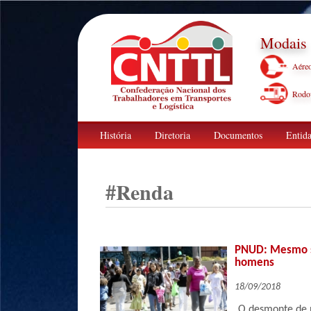
Modais
Aére
Rodov
História
Diretoria
Documentos
Entida
#
Renda
PNUD: Mesmo se
homens
18/09/2018
O desmonte de p