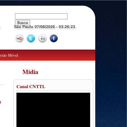
São Paulo 07/08/2026
- 03:26:24
o
rsão Móvel
Mídia
Canal CNTTL
s