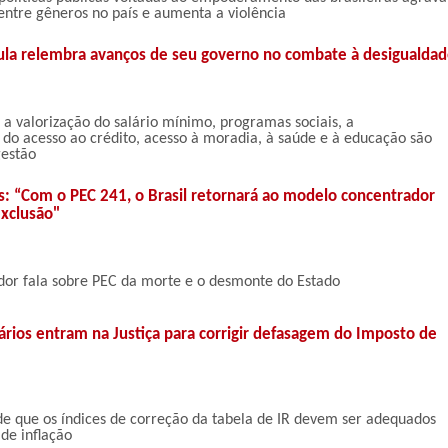
entre gêneros no país e aumenta a violência
ula relembra avanços de seu governo no combate à desigualda
o a valorização do salário mínimo, programas sociais, a
do acesso ao crédito, acesso à moradia, à saúde e à educação são
gestão
s: “Com o PEC 241, o Brasil retornará ao modelo concentrador
exclusão"
dor fala sobre PEC da morte e o desmonte do Estado
rios entram na Justiça para corrigir defasagem do Imposto de
de que os índices de correção da tabela de IR devem ser adequados
 de inflação