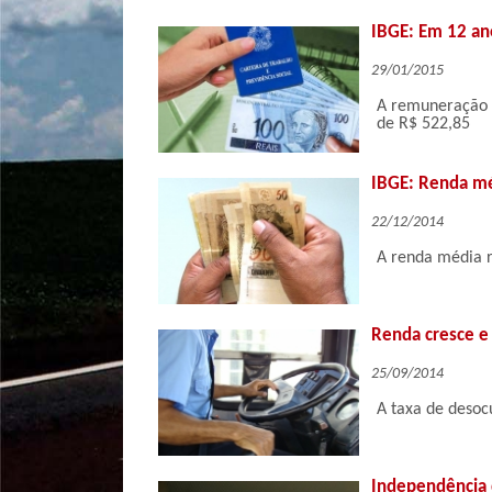
IBGE: Em 12 an
29/01/2015
A remuneração p
de R$ 522,85
IBGE: Renda méd
22/12/2014
A renda média 
Renda cresce e
25/09/2014
A taxa de desoc
Independência 