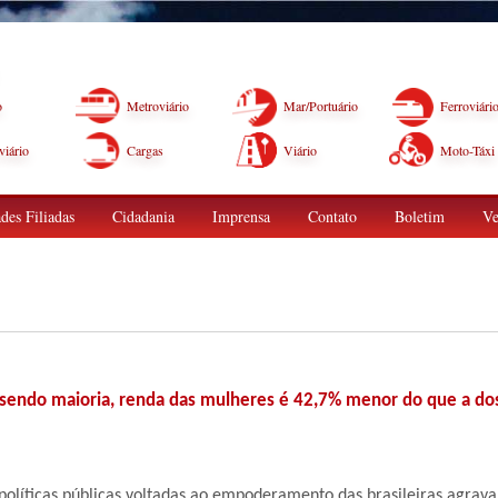
o
Metroviário
Mar/Portuário
Ferroviári
iário
Cargas
Viário
Moto-Táxi
des Filiadas
Cidadania
Imprensa
Contato
Boletim
Ve
ndo maioria, renda das mulheres é 42,7% menor do que a do
olíticas públicas voltadas ao empoderamento das brasileiras agrava