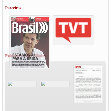
Portuários de Rio Grande fazem paralisação pela vacina
Parceiros
Vacina Já: Lockdown de 24 horas dos trabalhadores em transportes está mantido,
destaca Paulinho
Condutores de Guarulhos farão greve sanitária nesta terça-feira (20)
Paralisação dos Caminhoneiros na #BR285, entrocamento que liga o Mercosul ao
Rio Grande
Caminhoneiros bloqueiam duas faixas na Castello Branco e fazem protesto
Modal-Live #13 Aumento da Violência Contra Mulher e o Adoecimento da Classe
Trabalhadora em Tempos de Pandemia
MODAL-LIVE#12 POLÍTICAS PÚBLICAS DE TRANSPORTE PARA A
CLASSE TRABALHADORA E ELEIÇÕES NA PANDEMIA
Publicações dos Filiados
MODAL-LIVE#11 POLÍTICAS PÚBLICAS DE TRANSPORTE
JUVENTUDE DO TRANSPORTE: POR QUE DEVEMOS NOS ORGANIZAR?
Fabio Primo testa positivo para Coronavírus, mas está bem de saúde
Modal-Live#9 Quais são os direitos dos trabalhador@s que contraem a Covid-19 na
pandemia?
Participe da Campanha Fora Bolsonaro
CNTTL e FECOOTAC apoiam Campanha de testes de COVID-19 para
caminhoneiros
MODAL-LIVE#8 - Lideranças sindicais da CNTTL, CGTB e dos caminhoneiros
autônomos e celetistas irão abordar as lutas dos caminhoneiros e os impactos da
pandemia no setor de cargas e nos direitos.