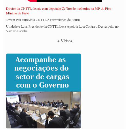
Diretor da CNTTL debate com deputado Zé Trovão melhorias na MP do Piso
Mínimo de Frete
Jovem Pan entrevista CNTTL e Ferroviários de Bauru
Unidade e Luta: Presidente da CNTTL Leva Apoio à Luta Contra o Desrespeito no
Vale do Paraíba
Empresas divulgam fake news para burlar lei do Piso Mínimo de Frete
+ Vídeos
CNTTL e entidades dos caminhoneiros conversam com governo Lula sobre pautas
da categoria
Caminhoneiros prometem paralisação e cobram diálogo com Lula
CNTTL e lideranças de caminhoneiros participam de debate sobre saúde nas
rodovias
Paulinho e Litti debatem política global para transporte rodoviário de cargas na
SUTCRA no Uruguai
Grande Conquista da Categoria transporte de Cargas e Caminhoneiros Autonomos
ENCONTRO INTERNACIONAL EM APOIO A CLASSE TRABALHADORA
DO BRASIL E A ELEIÇÃO 2022
Carta às Brasileiras e aos Brasileiros em Defesa do Estado Democrático de Direito
Paulinho, presidente da CNTTL, faz balanço do 3º Congresso da CNTTL
Caminhoneiros aprovam greve a partir do 1º de novembro
Rodoviários de Feira Santana fazem Assembleia para avaliar proposta de reajuste
salarial