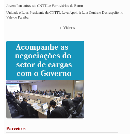
Jovem Pan entrevista CNTTL e Ferroviários de Bauru
Unidade e Luta: Presidente da CNTTL Leva Apoio à Luta Contra o Desrespeito no
Vale do Paraíba
Empresas divulgam fake news para burlar lei do Piso Mínimo de Frete
+ Vídeos
CNTTL e entidades dos caminhoneiros conversam com governo Lula sobre pautas
da categoria
Caminhoneiros prometem paralisação e cobram diálogo com Lula
CNTTL e lideranças de caminhoneiros participam de debate sobre saúde nas
rodovias
Paulinho e Litti debatem política global para transporte rodoviário de cargas na
SUTCRA no Uruguai
Grande Conquista da Categoria transporte de Cargas e Caminhoneiros Autonomos
ENCONTRO INTERNACIONAL EM APOIO A CLASSE TRABALHADORA
DO BRASIL E A ELEIÇÃO 2022
Carta às Brasileiras e aos Brasileiros em Defesa do Estado Democrático de Direito
Paulinho, presidente da CNTTL, faz balanço do 3º Congresso da CNTTL
Caminhoneiros aprovam greve a partir do 1º de novembro
Rodoviários de Feira Santana fazem Assembleia para avaliar proposta de reajuste
salarial
Portuários de Rio Grande fazem paralisação pela vacina
Parceiros
Vacina Já: Lockdown de 24 horas dos trabalhadores em transportes está mantido,