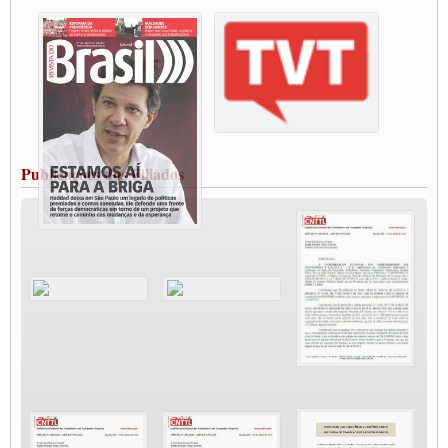
destaca Paulinho
Condutores de Guarulhos farão greve sanitária nesta terça-feira (20)
Paralisação dos Caminhoneiros na #BR285, entrocamento que liga o Mercosul ao
Rio Grande
Caminhoneiros bloqueiam duas faixas na Castello Branco e fazem protesto
Modal-Live #13 Aumento da Violência Contra Mulher e o Adoecimento da Classe
Trabalhadora em Tempos de Pandemia
MODAL-LIVE#12 POLÍTICAS PÚBLICAS DE TRANSPORTE PARA A
CLASSE TRABALHADORA E ELEIÇÕES NA PANDEMIA
Publicações dos Filiados
MODAL-LIVE#11 POLÍTICAS PÚBLICAS DE TRANSPORTE
JUVENTUDE DO TRANSPORTE: POR QUE DEVEMOS NOS ORGANIZAR?
Fabio Primo testa positivo para Coronavírus, mas está bem de saúde
Modal-Live#9 Quais são os direitos dos trabalhador@s que contraem a Covid-19 na
pandemia?
Participe da Campanha Fora Bolsonaro
CNTTL e FECOOTAC apoiam Campanha de testes de COVID-19 para
caminhoneiros
MODAL-LIVE#8 - Lideranças sindicais da CNTTL, CGTB e dos caminhoneiros
autônomos e celetistas irão abordar as lutas dos caminhoneiros e os impactos da
pandemia no setor de cargas e nos direitos.
O PAPEL DA ITF E FUTAC NAS LUTAS, EMPREGO, DIREITOS EM
ESCALA GLOBAL E DA DEFESA DA VIDA