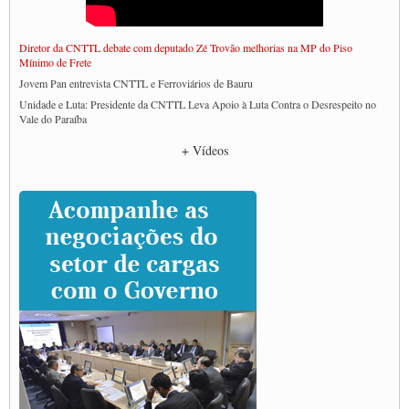
Diretor da CNTTL debate com deputado Zé Trovão melhorias na MP do Piso
Mínimo de Frete
Jovem Pan entrevista CNTTL e Ferroviários de Bauru
Unidade e Luta: Presidente da CNTTL Leva Apoio à Luta Contra o Desrespeito no
Vale do Paraíba
Empresas divulgam fake news para burlar lei do Piso Mínimo de Frete
+ Vídeos
CNTTL e entidades dos caminhoneiros conversam com governo Lula sobre pautas
da categoria
Caminhoneiros prometem paralisação e cobram diálogo com Lula
CNTTL e lideranças de caminhoneiros participam de debate sobre saúde nas
rodovias
Paulinho e Litti debatem política global para transporte rodoviário de cargas na
SUTCRA no Uruguai
Grande Conquista da Categoria transporte de Cargas e Caminhoneiros Autonomos
ENCONTRO INTERNACIONAL EM APOIO A CLASSE TRABALHADORA
DO BRASIL E A ELEIÇÃO 2022
Carta às Brasileiras e aos Brasileiros em Defesa do Estado Democrático de Direito
Paulinho, presidente da CNTTL, faz balanço do 3º Congresso da CNTTL
Caminhoneiros aprovam greve a partir do 1º de novembro
Rodoviários de Feira Santana fazem Assembleia para avaliar proposta de reajuste