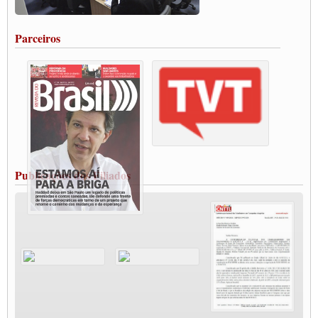
salarial
Portuários de Rio Grande fazem paralisação pela vacina
Parceiros
Vacina Já: Lockdown de 24 horas dos trabalhadores em transportes está mantido,
destaca Paulinho
Condutores de Guarulhos farão greve sanitária nesta terça-feira (20)
Paralisação dos Caminhoneiros na #BR285, entrocamento que liga o Mercosul ao
Rio Grande
Caminhoneiros bloqueiam duas faixas na Castello Branco e fazem protesto
Modal-Live #13 Aumento da Violência Contra Mulher e o Adoecimento da Classe
Trabalhadora em Tempos de Pandemia
MODAL-LIVE#12 POLÍTICAS PÚBLICAS DE TRANSPORTE PARA A
CLASSE TRABALHADORA E ELEIÇÕES NA PANDEMIA
Publicações dos Filiados
MODAL-LIVE#11 POLÍTICAS PÚBLICAS DE TRANSPORTE
JUVENTUDE DO TRANSPORTE: POR QUE DEVEMOS NOS ORGANIZAR?
Fabio Primo testa positivo para Coronavírus, mas está bem de saúde
Modal-Live#9 Quais são os direitos dos trabalhador@s que contraem a Covid-19 na
pandemia?
Participe da Campanha Fora Bolsonaro
CNTTL e FECOOTAC apoiam Campanha de testes de COVID-19 para
caminhoneiros
MODAL-LIVE#8 - Lideranças sindicais da CNTTL, CGTB e dos caminhoneiros