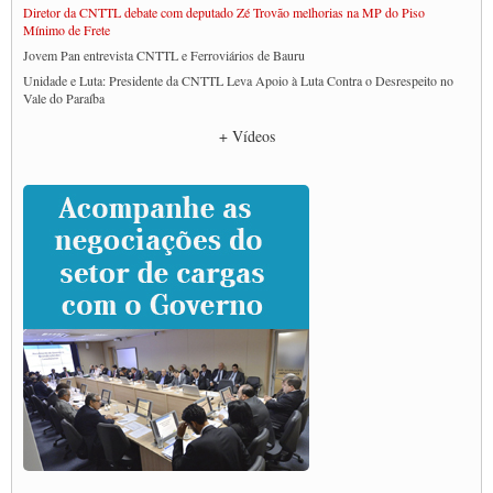
Diretor da CNTTL debate com deputado Zé Trovão melhorias na MP do Piso
Mínimo de Frete
Jovem Pan entrevista CNTTL e Ferroviários de Bauru
Unidade e Luta: Presidente da CNTTL Leva Apoio à Luta Contra o Desrespeito no
Vale do Paraíba
Empresas divulgam fake news para burlar lei do Piso Mínimo de Frete
+ Vídeos
CNTTL e entidades dos caminhoneiros conversam com governo Lula sobre pautas
da categoria
Caminhoneiros prometem paralisação e cobram diálogo com Lula
CNTTL e lideranças de caminhoneiros participam de debate sobre saúde nas
rodovias
Paulinho e Litti debatem política global para transporte rodoviário de cargas na
SUTCRA no Uruguai
Grande Conquista da Categoria transporte de Cargas e Caminhoneiros Autonomos
ENCONTRO INTERNACIONAL EM APOIO A CLASSE TRABALHADORA
DO BRASIL E A ELEIÇÃO 2022
Carta às Brasileiras e aos Brasileiros em Defesa do Estado Democrático de Direito
Paulinho, presidente da CNTTL, faz balanço do 3º Congresso da CNTTL
Caminhoneiros aprovam greve a partir do 1º de novembro
Rodoviários de Feira Santana fazem Assembleia para avaliar proposta de reajuste
salarial
Portuários de Rio Grande fazem paralisação pela vacina