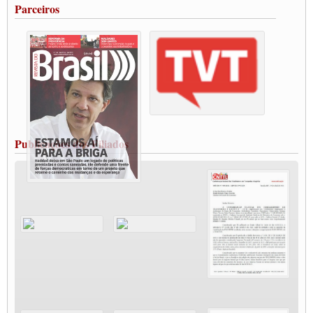
Parceiros
Vacina Já: Lockdown de 24 horas dos trabalhadores em transportes está mantido,
destaca Paulinho
Condutores de Guarulhos farão greve sanitária nesta terça-feira (20)
Paralisação dos Caminhoneiros na #BR285, entrocamento que liga o Mercosul ao
Rio Grande
Caminhoneiros bloqueiam duas faixas na Castello Branco e fazem protesto
Modal-Live #13 Aumento da Violência Contra Mulher e o Adoecimento da Classe
Trabalhadora em Tempos de Pandemia
MODAL-LIVE#12 POLÍTICAS PÚBLICAS DE TRANSPORTE PARA A
CLASSE TRABALHADORA E ELEIÇÕES NA PANDEMIA
Publicações dos Filiados
MODAL-LIVE#11 POLÍTICAS PÚBLICAS DE TRANSPORTE
JUVENTUDE DO TRANSPORTE: POR QUE DEVEMOS NOS ORGANIZAR?
Fabio Primo testa positivo para Coronavírus, mas está bem de saúde
Modal-Live#9 Quais são os direitos dos trabalhador@s que contraem a Covid-19 na
pandemia?
Participe da Campanha Fora Bolsonaro
CNTTL e FECOOTAC apoiam Campanha de testes de COVID-19 para
caminhoneiros
MODAL-LIVE#8 - Lideranças sindicais da CNTTL, CGTB e dos caminhoneiros
autônomos e celetistas irão abordar as lutas dos caminhoneiros e os impactos da
pandemia no setor de cargas e nos direitos.
O PAPEL DA ITF E FUTAC NAS LUTAS, EMPREGO, DIREITOS EM