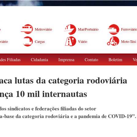
o
Metroviário
Mar/Portuário
Ferroviári
iário
Cargas
Viário
Moto-Táxi
des Filiadas
Cidadania
Imprensa
Contato
Boletim
Ve
 lutas da categoria rodoviária
nça 10 mil internautas
 sindicatos e federações filiadas do setor
a-base da categoria rodoviária e a pandemia de COVID-19”.