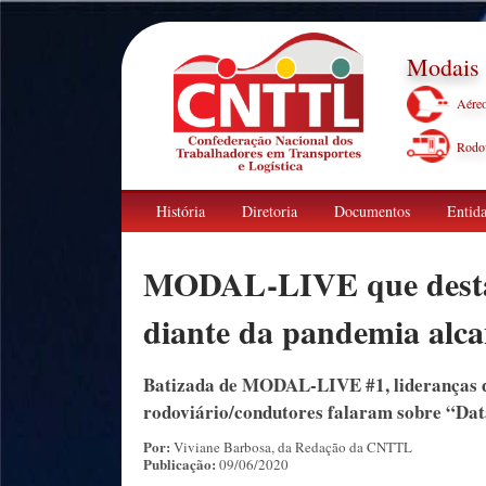
Modais
Aére
Rodov
História
Diretoria
Documentos
Entida
MODAL-LIVE que destaca
diante da pandemia alca
Batizada de MODAL-LIVE #1, lideranças dos
rodoviário/condutores falaram sobre “Dat
Por:
Viviane Barbosa, da Redação da CNTTL
Publicação:
09/06/2020