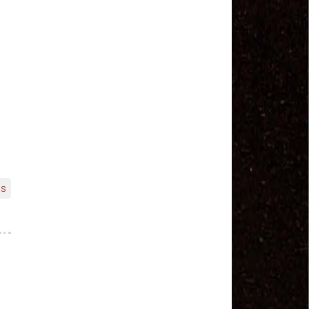
Salvador Arau - Federação Sindical dos
Trabalhadores Urbanos e Rurais de Quintana Roo
Sindicalistas de 50 países debatem os desafios do
futuro do trabalho
Paulinho (CNTTL) fala sobre o trabalho conjunto
com a ITF
CDH - audiência pública sobre desemprego e
Previdência - TV Senado ao vivo - 08/07/2019
#GreveGeral 14 de Junho - Paulinho, Presidente da
CNTTL
#GreveGeral 14 de Junho - Rodrigo Maciel, Pres.
Sind. Aeroviários de Guarulhos
#GreveGeral 14 de Junho - Lidenor Feitosa, Diretor
Sincoverg Guarulhos
os
#GreveGeral 14 de Junho - Kelly Cristina, convoca
todas as mulheres do transporte
#GreveGeral 14 de Junho - Cleidei Tameirão,
Diretora Rodoviários ABC
#GreveGeral 14 de Junho - Bira, Diretor Rodoviários
Bahia
#GreveGeral 14 de Junho - Eduardo Guterra, Vice-
Presidente CNTTL
#GreveGeral 14 de Junho - Alfredo Coletti, Diretor