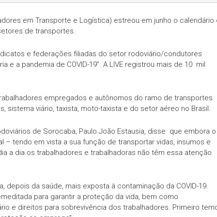
dores em Transporte e Logística) estreou em junho o calendário
setores de transportes.
dicatos e federações filiadas do setor rodoviário/condutores
ria e a pandemia de COVID-19”. A LIVE registrou mais de 10 mil
trabalhadores empregados e autônomos do ramo de transportes
os, sistema viário, taxista, moto-taxista e do setor aéreo no Brasil.
doviários de Sorocaba, Paulo João Estausia, disse que embora o
l – tendo em vista a sua função de transportar vidas, insumos e
a a dia os trabalhadores e trabalhadoras não têm essa atenção
a, depois da saúde, mais exposta à contaminação da COVID-19.
emeditada para garantir a proteção da vida, bem como
o e direitos para sobrevivência dos trabalhadores. Primeiro tem