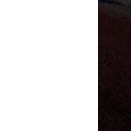
MODAL-LIVE #1 Data-base da categoria rodoviária
e a pandemia de COVID-19 (1/06/2020)
Paulinho, presidente da CNTTL, fala sobre a Greve
dos Caminhoneiros anunciada para o dia 16/12/2019
Paulinho - Presidente da CNTTL
Damaso Dias - RUTA 100 - México
Edel Maria Briones - FENOPADER - Equador
Ricardo Maldonado - Presidente da FUTAC
José Augustin Penilla - Oraganização de Táxi da
Cidade do México
Fermín Umpierres - SNTP - Cuba
Miguel Quezada - ERCO - Equador
Javier Navarro - AST - Espanha
Luis Fernadez - Presidente da Associação dos
Taxistas de Buenos Aires
Randolpah Parra - SITRAMECA - Venezuela
Marisol Fuentes - SNTCIE - Cuba
Milton Ayala Castro - FENOPADER - Equador
Carlos Tinizhañay - ERCO - Equador
Daniel Pallares - CNTP - Panamá
Boris Guerrero - CONUTT - Chile