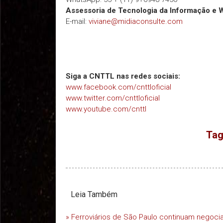
Assessoria de Tecnologia da Informação e 
E-mail:
viviane@midiaconsulte.com
Siga a CNTTL nas redes sociais:
www.facebook.com/cnttloficial
www.twitter.com/cnttloficial
www.youtube.com/cnttl
Tag
Leia Também
» Ferroviários de São Paulo continuam negoc