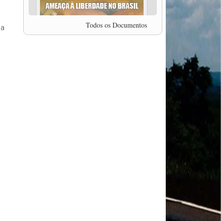
professor da Unisinos e Doutor em Ciências da
Comunicação da USP, Rafael Grohmann, que
coordena uma pesquisa internacional que visa
Todos os Documentos
da
pressionar as plataformas digitais por melhores
condições de trabalho.
MODAL-LIVE #5 IMPACTOS DA COVID-19 NO
TRABALHO VIÁRIO (15/06/2020)
MODAL-LIVE #5 IMPACTOS DA COVID-19 NO
TRABALHO VIÁRIO (15/06/2020)
MODAL-LIVE #4 A privatização da gestão portuária
e a Pandemia (9/06/2020)
MODAL-LIVE #4 A privatização da gestão portuária
e a Pandemia (9/06/2020)
a
MODAL-LIVE #3 Impactos da COVID-19 na
aviação (8/06/2020)
MODAL-LIVE #3 Impactos da COVID-19 na
aviação (8/06/2020)
MODAL-LIVE #3 Impactos da COVID-19 na
aviação (8/06/2020)
MODAL-LIVE #3 Impactos da COVID-19 na
aviação (8/06/2020)
MODAL-LIVE #2 Os Impactos da COVID-19 no
Trabalho Metroferroviário (2/06/2020)