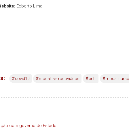
Website:
Egberto Lima
s:
#
#
#
#
covid19
modal live rodoviários
cnttl
modal curs
iação com governo do Estado