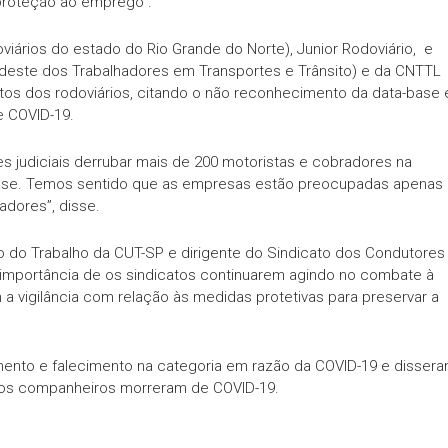
proteção ao emprego”.
viários do estado do Rio Grande do Norte), Junior Rodoviário, e
rdeste dos Trabalhadores em Transportes e Trânsito) e da CNTTL
tos dos rodoviários, citando o não reconhecimento da data-base 
 COVID-19.
s judiciais derrubar mais de 200 motoristas e cobradores na
base. Temos sentido que as empresas estão preocupadas apenas
adores”, disse.
 do Trabalho da CUT-SP e dirigente do Sindicato dos Condutores
 importância de os sindicatos continuarem agindo no combate à
 vigilância com relação às medidas protetivas para preservar a
mento e falecimento na categoria em razão da COVID-19 e disser
tos companheiros morreram de COVID-19.