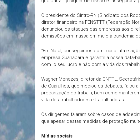
que barrar qualquer demissão e assegurar a 
O presidente do Sintro-RN (Sindicato dos Rodo
diretor financeiro na FENSTTT (Federação No
denunciou os ataques das empresas aos direi
demissões em massa em meio à pandemia de
“Em Natal, conseguimos com muita luta e açõe
empresa Guanabara e garantir a nossa data-
com o seu lucro e não com a vida dos trabalh
Wagner Menezes, diretor da CNTTL, Secretário
de Guarulhos, que mediou os debates, falou a
precarização do trabalh, bem como manterem a
vida dos trabalhadores e trabalhadoras..
Os dirigentes falaram sobre casos de adoeci
que apesar destas medidas de proteção mui
Mídias sociais