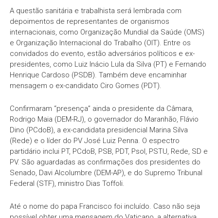
A questão sanitária e trabalhista será lembrada com
depoimentos de representantes de organismos
internacionais, como Organização Mundial da Saúde (OMS)
e Organização Internacional do Trabalho (OIT). Entre os
convidados do evento, estão adversários políticos e ex-
presidentes, como Luiz Inácio Lula da Silva (PT) e Fernando
Henrique Cardoso (PSDB). Também deve encaminhar
mensagem o ex-candidato Ciro Gomes (PDT).
Confirmaram “presença” ainda o presidente da Câmara,
Rodrigo Maia (DEM-RJ), o governador do Maranhão, Flávio
Dino (PCdoB), a ex-candidata presidencial Marina Silva
(Rede) e o líder do PV José Luiz Penna. O espectro
partidário inclui PT, PCdoB, PSB, PDT, Psol, PSTU, Rede, SD e
PV. São aguardadas as confirmações dos presidentes do
Senado, Davi Alcolumbre (DEM-AP), e do Supremo Tribunal
Federal (STF), ministro Dias Toffoli.
Até o nome do papa Francisco foi incluído. Caso não seja
possível obter uma mensagem do Vaticano, a alternativa