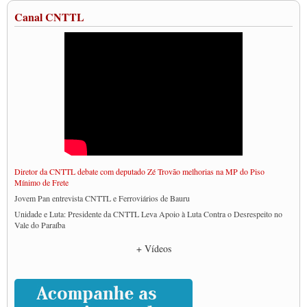
Canal CNTTL
Diretor da CNTTL debate com deputado Zé Trovão melhorias na MP do Piso
Mínimo de Frete
Jovem Pan entrevista CNTTL e Ferroviários de Bauru
Unidade e Luta: Presidente da CNTTL Leva Apoio à Luta Contra o Desrespeito no
Vale do Paraíba
Empresas divulgam fake news para burlar lei do Piso Mínimo de Frete
+ Vídeos
CNTTL e entidades dos caminhoneiros conversam com governo Lula sobre pautas
da categoria
Caminhoneiros prometem paralisação e cobram diálogo com Lula
CNTTL e lideranças de caminhoneiros participam de debate sobre saúde nas