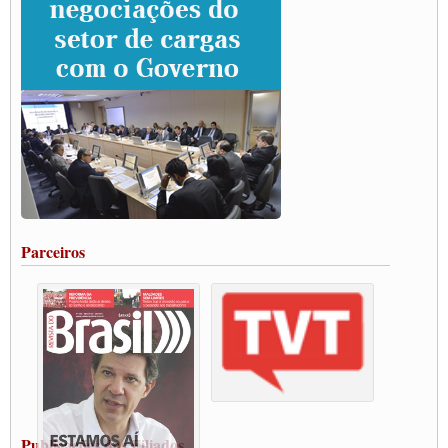
rodovias
Paulinho e Litti debatem política global para transporte rodoviário de cargas na
SUTCRA no Uruguai
Grande Conquista da Categoria transporte de Cargas e Caminhoneiros Autonomos
ENCONTRO INTERNACIONAL EM APOIO A CLASSE TRABALHADORA
DO BRASIL E A ELEIÇÃO 2022
Carta às Brasileiras e aos Brasileiros em Defesa do Estado Democrático de Direito
Paulinho, presidente da CNTTL, faz balanço do 3º Congresso da CNTTL
Caminhoneiros aprovam greve a partir do 1º de novembro
Rodoviários de Feira Santana fazem Assembleia para avaliar proposta de reajuste
salarial
Portuários de Rio Grande fazem paralisação pela vacina
Parceiros
Vacina Já: Lockdown de 24 horas dos trabalhadores em transportes está mantido,
destaca Paulinho
Condutores de Guarulhos farão greve sanitária nesta terça-feira (20)
Paralisação dos Caminhoneiros na #BR285, entrocamento que liga o Mercosul ao
Rio Grande
Caminhoneiros bloqueiam duas faixas na Castello Branco e fazem protesto
Modal-Live #13 Aumento da Violência Contra Mulher e o Adoecimento da Classe
Trabalhadora em Tempos de Pandemia
MODAL-LIVE#12 POLÍTICAS PÚBLICAS DE TRANSPORTE PARA A
CLASSE TRABALHADORA E ELEIÇÕES NA PANDEMIA
Publicações dos Filiados