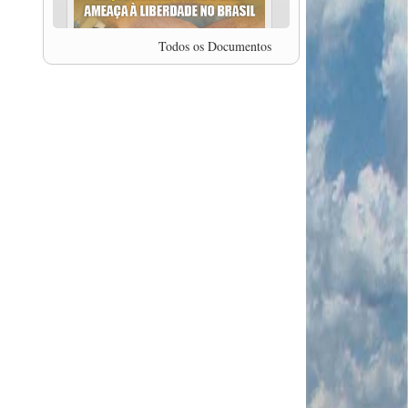
professor da Unisinos e Doutor em Ciências da
Comunicação da USP, Rafael Grohmann, que
coordena uma pesquisa internacional que visa
Todos os Documentos
pressionar as plataformas digitais por melhores
condições de trabalho.
MODAL-LIVE #5 IMPACTOS DA COVID-19 NO
TRABALHO VIÁRIO (15/06/2020)
MODAL-LIVE #5 IMPACTOS DA COVID-19 NO
TRABALHO VIÁRIO (15/06/2020)
MODAL-LIVE #4 A privatização da gestão portuária
e a Pandemia (9/06/2020)
MODAL-LIVE #4 A privatização da gestão portuária
e a Pandemia (9/06/2020)
MODAL-LIVE #3 Impactos da COVID-19 na
aviação (8/06/2020)
MODAL-LIVE #3 Impactos da COVID-19 na
aviação (8/06/2020)
MODAL-LIVE #3 Impactos da COVID-19 na
aviação (8/06/2020)
MODAL-LIVE #3 Impactos da COVID-19 na
aviação (8/06/2020)
MODAL-LIVE #2 Os Impactos da COVID-19 no
Trabalho Metroferroviário (2/06/2020)