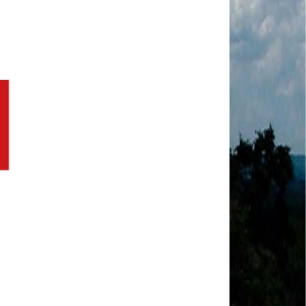
MODAL-LIVE #1 Data-base da categoria rodoviária
e a pandemia de COVID-19 (1/06/2020)
Paulinho, presidente da CNTTL, fala sobre a Greve
dos Caminhoneiros anunciada para o dia 16/12/2019
Paulinho - Presidente da CNTTL
Damaso Dias - RUTA 100 - México
Edel Maria Briones - FENOPADER - Equador
Ricardo Maldonado - Presidente da FUTAC
José Augustin Penilla - Oraganização de Táxi da
Cidade do México
Fermín Umpierres - SNTP - Cuba
Miguel Quezada - ERCO - Equador
Javier Navarro - AST - Espanha
Luis Fernadez - Presidente da Associação dos
Taxistas de Buenos Aires
Randolpah Parra - SITRAMECA - Venezuela
Marisol Fuentes - SNTCIE - Cuba
Milton Ayala Castro - FENOPADER - Equador
Carlos Tinizhañay - ERCO - Equador
Daniel Pallares - CNTP - Panamá
Boris Guerrero - CONUTT - Chile