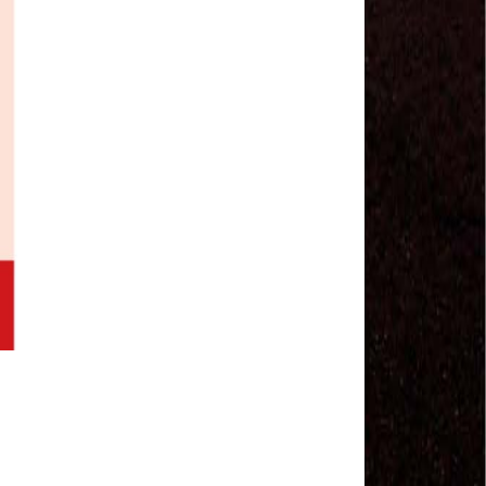
Sindviários SP
#GreveGeral 14 de Junho - Euvaldo Alves, Pres.
Sind. Transp Intermunicipal Bahia
#GreveGeral 14 de Junho - Ronaldo, Diretor
Rodoviários JSC
#GreveGeral 14 de Junho - Manoel Machado, Pres.
Sind. Fretamento Bahia
#GreveGeral 14 de Junho - Sérgio Dias, Presidente
da FENTAC
#GreveGeral 14 de Junho - Souzinha, Secretário de
Finanças da CNTTL
#GreveGeral 14 de Junho - Junior Rodoviário, Pres.
Sind. Rodoviários de Natal
#GreveGeral 14 de Junho - Kelly Cristina, Tesouraria
dos Rodoviários de Sorocaba
#GreveGeral 14 de Junho - Hélio Ferreira, Secretário
Geral da CNTTL
#GreveGeral 14 de Junho - Fábio Primo, Pres. Sind.
Rodoviários Bahia
Motoristas e Cobradores de Guarulhos e Arujá
aprovam greve no dia 10 de maio
1º de Maio - Dia de Luta Contra o Fim da
Aposentadoria – Direto do Anhangabaú / SP