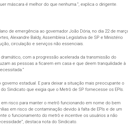
uer máscara é melhor do que nenhuma.", explica o dirigente.
lano de emergência ao governador João Dória, no dia 22 de març
es, Alexandre Baldy, Assembleia Legislativa de SP e Ministério
ução, circulação e serviços não essenciais.
 dramático, com a progressão acelerada da transmissão do
duzam as pessoas a ficarem em casa e que deem tranquilidade à
ecessitada.”
do governo estadual. E para deixar a situação mais preocupante o
 do Sindicato que exigia que o Metrô de SP fornecesse os EPIs.
as em risco para manter o metrô funcionando em nome do bem
ias em risco de contaminação devido à falta de EPIs e de um
nte o funcionamento do metrô e incentive os usuários a não
ecessidade", destaca nota do Sindicato.