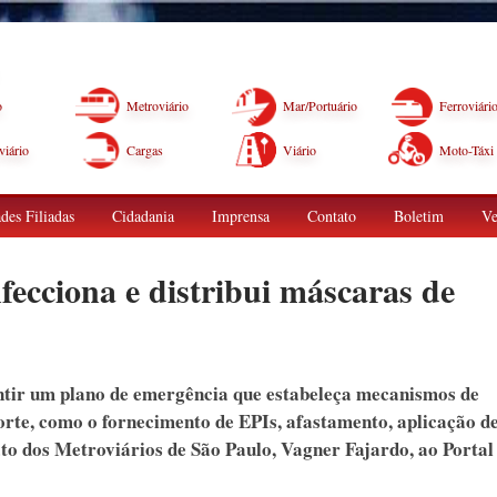
o
Metroviário
Mar/Portuário
Ferroviári
iário
Cargas
Viário
Moto-Táxi
des Filiadas
Cidadania
Imprensa
Contato
Boletim
Ve
fecciona e distribui máscaras de
tir um plano de emergência que estabeleça mecanismos de
rte, como o fornecimento de EPIs, afastamento, aplicação d
cato dos Metroviários de São Paulo, Vagner Fajardo, ao Portal