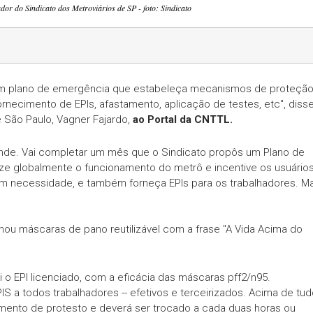
or do Sindicato dos Metroviários de SP - foto: Sindicato
 um plano de emergência que estabeleça mecanismos de proteçã
rnecimento de EPIs, afastamento, aplicação de testes, etc", diss
 São Paulo, Vagner Fajardo,
ao Portal da CNTTL.
nde. Vai completar um mês que o Sindicato propôs um Plano de
ze globalmente o funcionamento do metrô e incentive os usuários
em necessidade, e também forneça EPIs para os trabalhadores. M
onou máscaras de pano reutilizável com a frase "A Vida Acima do
i o EPI licenciado, com a eficácia das máscaras pff2/n95.
S a todos trabalhadores -- efetivos e terceirizados. Acima de tud
mento de protesto e deverá ser trocado a cada duas horas ou