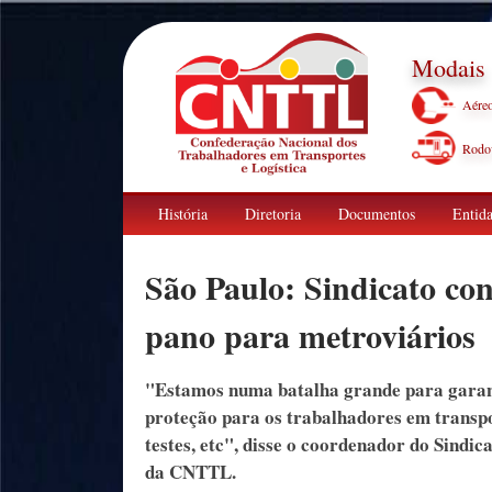
Modais
Aére
Rodov
História
Diretoria
Documentos
Entida
São Paulo: Sindicato con
pano para metroviários
"Estamos numa batalha grande para garan
proteção para os trabalhadores em transpo
testes, etc", disse o coordenador do Sindi
da CNTTL.