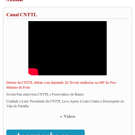
Canal CNTTL
Diretor da CNTTL debate com deputado Zé Trovão melhorias na MP do Piso
Mínimo de Frete
Jovem Pan entrevista CNTTL e Ferroviários de Bauru
Unidade e Luta: Presidente da CNTTL Leva Apoio à Luta Contra o Desrespeito no
Vale do Paraíba
Empresas divulgam fake news para burlar lei do Piso Mínimo de Frete
+ Vídeos
CNTTL e entidades dos caminhoneiros conversam com governo Lula sobre pautas
da categoria
Caminhoneiros prometem paralisação e cobram diálogo com Lula