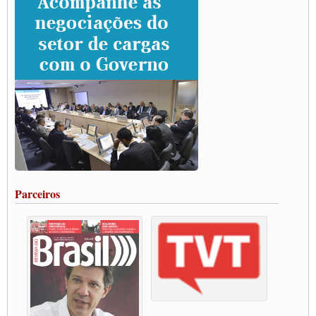
CNTTL e lideranças de caminhoneiros participam de debate sobre saúde nas
rodovias
Paulinho e Litti debatem política global para transporte rodoviário de cargas na
SUTCRA no Uruguai
Grande Conquista da Categoria transporte de Cargas e Caminhoneiros Autonomos
ENCONTRO INTERNACIONAL EM APOIO A CLASSE TRABALHADORA
DO BRASIL E A ELEIÇÃO 2022
Carta às Brasileiras e aos Brasileiros em Defesa do Estado Democrático de Direito
Paulinho, presidente da CNTTL, faz balanço do 3º Congresso da CNTTL
Caminhoneiros aprovam greve a partir do 1º de novembro
Rodoviários de Feira Santana fazem Assembleia para avaliar proposta de reajuste
salarial
Portuários de Rio Grande fazem paralisação pela vacina
Parceiros
Vacina Já: Lockdown de 24 horas dos trabalhadores em transportes está mantido,
destaca Paulinho
Condutores de Guarulhos farão greve sanitária nesta terça-feira (20)
Paralisação dos Caminhoneiros na #BR285, entrocamento que liga o Mercosul ao
Rio Grande
Caminhoneiros bloqueiam duas faixas na Castello Branco e fazem protesto
Modal-Live #13 Aumento da Violência Contra Mulher e o Adoecimento da Classe
Trabalhadora em Tempos de Pandemia
MODAL-LIVE#12 POLÍTICAS PÚBLICAS DE TRANSPORTE PARA A