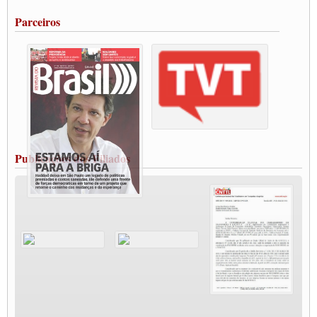
Portuários de Rio Grande fazem paralisação pela vacina
Parceiros
Vacina Já: Lockdown de 24 horas dos trabalhadores em transportes está mantido,
destaca Paulinho
Condutores de Guarulhos farão greve sanitária nesta terça-feira (20)
Paralisação dos Caminhoneiros na #BR285, entrocamento que liga o Mercosul ao
Rio Grande
Caminhoneiros bloqueiam duas faixas na Castello Branco e fazem protesto
Modal-Live #13 Aumento da Violência Contra Mulher e o Adoecimento da Classe
Trabalhadora em Tempos de Pandemia
MODAL-LIVE#12 POLÍTICAS PÚBLICAS DE TRANSPORTE PARA A
CLASSE TRABALHADORA E ELEIÇÕES NA PANDEMIA
Publicações dos Filiados
MODAL-LIVE#11 POLÍTICAS PÚBLICAS DE TRANSPORTE
JUVENTUDE DO TRANSPORTE: POR QUE DEVEMOS NOS ORGANIZAR?
Fabio Primo testa positivo para Coronavírus, mas está bem de saúde
Modal-Live#9 Quais são os direitos dos trabalhador@s que contraem a Covid-19 na
pandemia?
Participe da Campanha Fora Bolsonaro
CNTTL e FECOOTAC apoiam Campanha de testes de COVID-19 para
caminhoneiros
MODAL-LIVE#8 - Lideranças sindicais da CNTTL, CGTB e dos caminhoneiros
autônomos e celetistas irão abordar as lutas dos caminhoneiros e os impactos da
pandemia no setor de cargas e nos direitos.