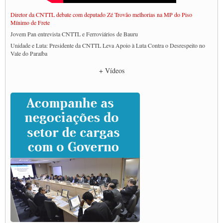
Diretor da CNTTL debate com deputado Zé Trovão melhorias na MP do Piso
Mínimo de Frete
Jovem Pan entrevista CNTTL e Ferroviários de Bauru
Unidade e Luta: Presidente da CNTTL Leva Apoio à Luta Contra o Desrespeito no
Vale do Paraíba
Empresas divulgam fake news para burlar lei do Piso Mínimo de Frete
+ Vídeos
CNTTL e entidades dos caminhoneiros conversam com governo Lula sobre pautas
da categoria
Caminhoneiros prometem paralisação e cobram diálogo com Lula
CNTTL e lideranças de caminhoneiros participam de debate sobre saúde nas
rodovias
Paulinho e Litti debatem política global para transporte rodoviário de cargas na
SUTCRA no Uruguai
Grande Conquista da Categoria transporte de Cargas e Caminhoneiros Autonomos
ENCONTRO INTERNACIONAL EM APOIO A CLASSE TRABALHADORA
DO BRASIL E A ELEIÇÃO 2022
Carta às Brasileiras e aos Brasileiros em Defesa do Estado Democrático de Direito
Paulinho, presidente da CNTTL, faz balanço do 3º Congresso da CNTTL
Caminhoneiros aprovam greve a partir do 1º de novembro
Rodoviários de Feira Santana fazem Assembleia para avaliar proposta de reajuste
salarial