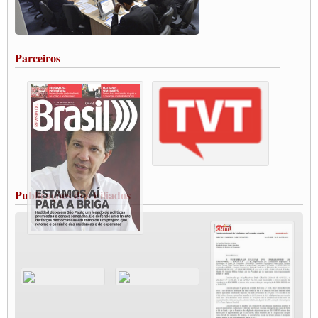
Caminhoneiros aprovam greve a partir do 1º de novembro
Rodoviários de Feira Santana fazem Assembleia para avaliar proposta de reajuste
salarial
Portuários de Rio Grande fazem paralisação pela vacina
Parceiros
Vacina Já: Lockdown de 24 horas dos trabalhadores em transportes está mantido,
destaca Paulinho
Condutores de Guarulhos farão greve sanitária nesta terça-feira (20)
Paralisação dos Caminhoneiros na #BR285, entrocamento que liga o Mercosul ao
Rio Grande
Caminhoneiros bloqueiam duas faixas na Castello Branco e fazem protesto
Modal-Live #13 Aumento da Violência Contra Mulher e o Adoecimento da Classe
Trabalhadora em Tempos de Pandemia
MODAL-LIVE#12 POLÍTICAS PÚBLICAS DE TRANSPORTE PARA A
CLASSE TRABALHADORA E ELEIÇÕES NA PANDEMIA
Publicações dos Filiados
MODAL-LIVE#11 POLÍTICAS PÚBLICAS DE TRANSPORTE
JUVENTUDE DO TRANSPORTE: POR QUE DEVEMOS NOS ORGANIZAR?
Fabio Primo testa positivo para Coronavírus, mas está bem de saúde
Modal-Live#9 Quais são os direitos dos trabalhador@s que contraem a Covid-19 na
pandemia?
Participe da Campanha Fora Bolsonaro
CNTTL e FECOOTAC apoiam Campanha de testes de COVID-19 para
caminhoneiros