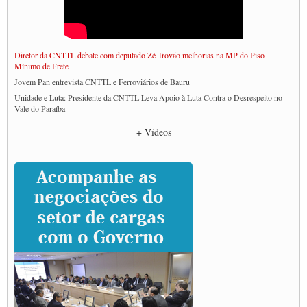
Diretor da CNTTL debate com deputado Zé Trovão melhorias na MP do Piso
Mínimo de Frete
Jovem Pan entrevista CNTTL e Ferroviários de Bauru
Unidade e Luta: Presidente da CNTTL Leva Apoio à Luta Contra o Desrespeito no
Vale do Paraíba
Empresas divulgam fake news para burlar lei do Piso Mínimo de Frete
+ Vídeos
CNTTL e entidades dos caminhoneiros conversam com governo Lula sobre pautas
da categoria
Caminhoneiros prometem paralisação e cobram diálogo com Lula
CNTTL e lideranças de caminhoneiros participam de debate sobre saúde nas
rodovias
Paulinho e Litti debatem política global para transporte rodoviário de cargas na
SUTCRA no Uruguai
Grande Conquista da Categoria transporte de Cargas e Caminhoneiros Autonomos
ENCONTRO INTERNACIONAL EM APOIO A CLASSE TRABALHADORA
DO BRASIL E A ELEIÇÃO 2022
Carta às Brasileiras e aos Brasileiros em Defesa do Estado Democrático de Direito
Paulinho, presidente da CNTTL, faz balanço do 3º Congresso da CNTTL