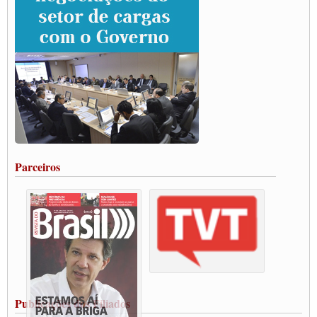
Paulinho e Litti debatem política global para transporte rodoviário de cargas na
SUTCRA no Uruguai
Grande Conquista da Categoria transporte de Cargas e Caminhoneiros Autonomos
ENCONTRO INTERNACIONAL EM APOIO A CLASSE TRABALHADORA
DO BRASIL E A ELEIÇÃO 2022
Carta às Brasileiras e aos Brasileiros em Defesa do Estado Democrático de Direito
Paulinho, presidente da CNTTL, faz balanço do 3º Congresso da CNTTL
Caminhoneiros aprovam greve a partir do 1º de novembro
Rodoviários de Feira Santana fazem Assembleia para avaliar proposta de reajuste
salarial
Portuários de Rio Grande fazem paralisação pela vacina
Parceiros
Vacina Já: Lockdown de 24 horas dos trabalhadores em transportes está mantido,
destaca Paulinho
Condutores de Guarulhos farão greve sanitária nesta terça-feira (20)
Paralisação dos Caminhoneiros na #BR285, entrocamento que liga o Mercosul ao
Rio Grande
Caminhoneiros bloqueiam duas faixas na Castello Branco e fazem protesto
Modal-Live #13 Aumento da Violência Contra Mulher e o Adoecimento da Classe
Trabalhadora em Tempos de Pandemia
MODAL-LIVE#12 POLÍTICAS PÚBLICAS DE TRANSPORTE PARA A
CLASSE TRABALHADORA E ELEIÇÕES NA PANDEMIA
Publicações dos Filiados
MODAL-LIVE#11 POLÍTICAS PÚBLICAS DE TRANSPORTE