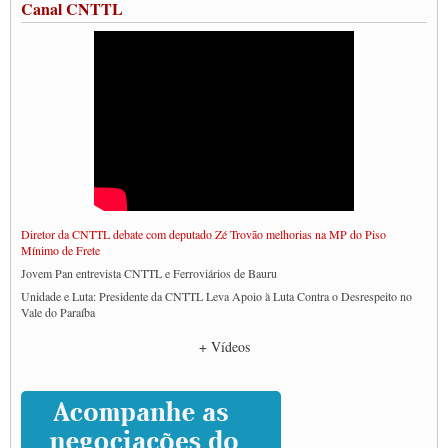
Canal CNTTL
Diretor da CNTTL debate com deputado Zé Trovão melhorias na MP do Piso
Mínimo de Frete
Jovem Pan entrevista CNTTL e Ferroviários de Bauru
Unidade e Luta: Presidente da CNTTL Leva Apoio à Luta Contra o Desrespeito no
Vale do Paraíba
Empresas divulgam fake news para burlar lei do Piso Mínimo de Frete
+ Vídeos
CNTTL e entidades dos caminhoneiros conversam com governo Lula sobre pautas
da categoria
Caminhoneiros prometem paralisação e cobram diálogo com Lula
CNTTL e lideranças de caminhoneiros participam de debate sobre saúde nas
rodovias