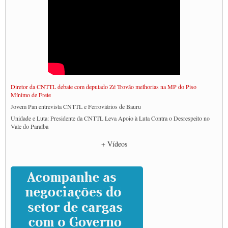
Diretor da CNTTL debate com deputado Zé Trovão melhorias na MP do Piso
Mínimo de Frete
Jovem Pan entrevista CNTTL e Ferroviários de Bauru
Unidade e Luta: Presidente da CNTTL Leva Apoio à Luta Contra o Desrespeito no
Vale do Paraíba
Empresas divulgam fake news para burlar lei do Piso Mínimo de Frete
+ Vídeos
CNTTL e entidades dos caminhoneiros conversam com governo Lula sobre pautas
da categoria
Caminhoneiros prometem paralisação e cobram diálogo com Lula
CNTTL e lideranças de caminhoneiros participam de debate sobre saúde nas
rodovias
Paulinho e Litti debatem política global para transporte rodoviário de cargas na
SUTCRA no Uruguai
Grande Conquista da Categoria transporte de Cargas e Caminhoneiros Autonomos