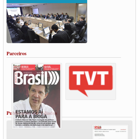
ENCONTRO INTERNACIONAL EM APOIO A CLASSE TRABALHADORA
DO BRASIL E A ELEIÇÃO 2022
Carta às Brasileiras e aos Brasileiros em Defesa do Estado Democrático de Direito
Paulinho, presidente da CNTTL, faz balanço do 3º Congresso da CNTTL
Caminhoneiros aprovam greve a partir do 1º de novembro
Rodoviários de Feira Santana fazem Assembleia para avaliar proposta de reajuste
salarial
Portuários de Rio Grande fazem paralisação pela vacina
Parceiros
Vacina Já: Lockdown de 24 horas dos trabalhadores em transportes está mantido,
destaca Paulinho
Condutores de Guarulhos farão greve sanitária nesta terça-feira (20)
Paralisação dos Caminhoneiros na #BR285, entrocamento que liga o Mercosul ao
Rio Grande
Caminhoneiros bloqueiam duas faixas na Castello Branco e fazem protesto
Modal-Live #13 Aumento da Violência Contra Mulher e o Adoecimento da Classe
Trabalhadora em Tempos de Pandemia
MODAL-LIVE#12 POLÍTICAS PÚBLICAS DE TRANSPORTE PARA A
CLASSE TRABALHADORA E ELEIÇÕES NA PANDEMIA
Publicações dos Filiados
MODAL-LIVE#11 POLÍTICAS PÚBLICAS DE TRANSPORTE
JUVENTUDE DO TRANSPORTE: POR QUE DEVEMOS NOS ORGANIZAR?
Fabio Primo testa positivo para Coronavírus, mas está bem de saúde