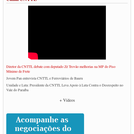
Diretor da CNTTL debate com deputado Zé Trovão melhorias na MP do Piso
Mínimo de Frete
Jovem Pan entrevista CNTTL e Ferroviários de Bauru
Unidade e Luta: Presidente da CNTTL Leva Apoio à Luta Contra o Desrespeito no
Vale do Paraíba
Empresas divulgam fake news para burlar lei do Piso Mínimo de Frete
+ Vídeos
CNTTL e entidades dos caminhoneiros conversam com governo Lula sobre pautas
da categoria
Caminhoneiros prometem paralisação e cobram diálogo com Lula
CNTTL e lideranças de caminhoneiros participam de debate sobre saúde nas
rodovias
Paulinho e Litti debatem política global para transporte rodoviário de cargas na