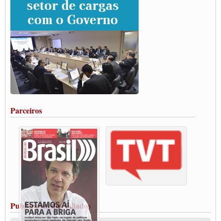
SUTCRA no Uruguai
Grande Conquista da Categoria transporte de Cargas e Caminhoneiros Autonomos
ENCONTRO INTERNACIONAL EM APOIO A CLASSE TRABALHADORA
DO BRASIL E A ELEIÇÃO 2022
Carta às Brasileiras e aos Brasileiros em Defesa do Estado Democrático de Direito
Paulinho, presidente da CNTTL, faz balanço do 3º Congresso da CNTTL
Caminhoneiros aprovam greve a partir do 1º de novembro
Rodoviários de Feira Santana fazem Assembleia para avaliar proposta de reajuste
salarial
Portuários de Rio Grande fazem paralisação pela vacina
Parceiros
Vacina Já: Lockdown de 24 horas dos trabalhadores em transportes está mantido,
destaca Paulinho
Condutores de Guarulhos farão greve sanitária nesta terça-feira (20)
Paralisação dos Caminhoneiros na #BR285, entrocamento que liga o Mercosul ao
Rio Grande
Caminhoneiros bloqueiam duas faixas na Castello Branco e fazem protesto
Modal-Live #13 Aumento da Violência Contra Mulher e o Adoecimento da Classe
Trabalhadora em Tempos de Pandemia
MODAL-LIVE#12 POLÍTICAS PÚBLICAS DE TRANSPORTE PARA A
CLASSE TRABALHADORA E ELEIÇÕES NA PANDEMIA
Publicações dos Filiados
MODAL-LIVE#11 POLÍTICAS PÚBLICAS DE TRANSPORTE