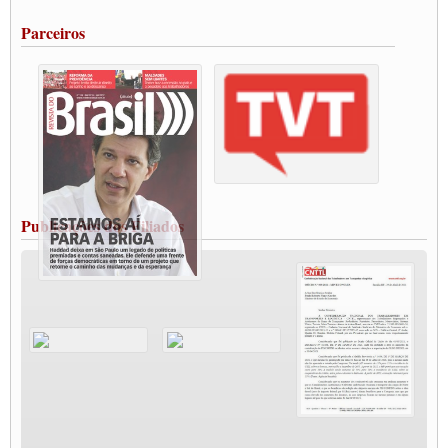
Portuários de Rio Grande fazem paralisação pela vacina
Parceiros
Vacina Já: Lockdown de 24 horas dos trabalhadores em transportes está mantido,
destaca Paulinho
Condutores de Guarulhos farão greve sanitária nesta terça-feira (20)
Paralisação dos Caminhoneiros na #BR285, entrocamento que liga o Mercosul ao
Rio Grande
Caminhoneiros bloqueiam duas faixas na Castello Branco e fazem protesto
Modal-Live #13 Aumento da Violência Contra Mulher e o Adoecimento da Classe
Trabalhadora em Tempos de Pandemia
MODAL-LIVE#12 POLÍTICAS PÚBLICAS DE TRANSPORTE PARA A
CLASSE TRABALHADORA E ELEIÇÕES NA PANDEMIA
Publicações dos Filiados
MODAL-LIVE#11 POLÍTICAS PÚBLICAS DE TRANSPORTE
JUVENTUDE DO TRANSPORTE: POR QUE DEVEMOS NOS ORGANIZAR?
Fabio Primo testa positivo para Coronavírus, mas está bem de saúde
Modal-Live#9 Quais são os direitos dos trabalhador@s que contraem a Covid-19 na
pandemia?
Participe da Campanha Fora Bolsonaro
CNTTL e FECOOTAC apoiam Campanha de testes de COVID-19 para
caminhoneiros
MODAL-LIVE#8 - Lideranças sindicais da CNTTL, CGTB e dos caminhoneiros
autônomos e celetistas irão abordar as lutas dos caminhoneiros e os impactos da
pandemia no setor de cargas e nos direitos.