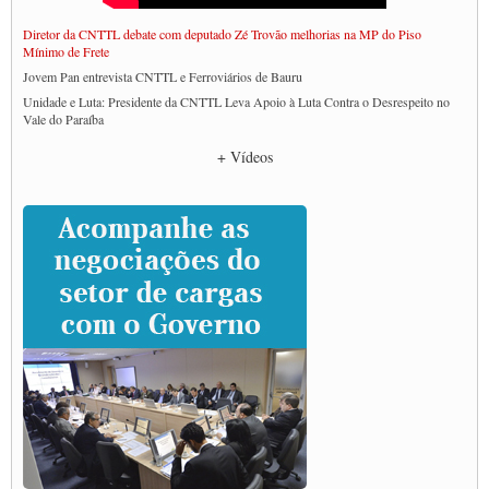
Diretor da CNTTL debate com deputado Zé Trovão melhorias na MP do Piso
Mínimo de Frete
Jovem Pan entrevista CNTTL e Ferroviários de Bauru
Unidade e Luta: Presidente da CNTTL Leva Apoio à Luta Contra o Desrespeito no
Vale do Paraíba
Empresas divulgam fake news para burlar lei do Piso Mínimo de Frete
+ Vídeos
CNTTL e entidades dos caminhoneiros conversam com governo Lula sobre pautas
da categoria
Caminhoneiros prometem paralisação e cobram diálogo com Lula
CNTTL e lideranças de caminhoneiros participam de debate sobre saúde nas
rodovias
Paulinho e Litti debatem política global para transporte rodoviário de cargas na
SUTCRA no Uruguai
Grande Conquista da Categoria transporte de Cargas e Caminhoneiros Autonomos
ENCONTRO INTERNACIONAL EM APOIO A CLASSE TRABALHADORA
DO BRASIL E A ELEIÇÃO 2022
Carta às Brasileiras e aos Brasileiros em Defesa do Estado Democrático de Direito
Paulinho, presidente da CNTTL, faz balanço do 3º Congresso da CNTTL
Caminhoneiros aprovam greve a partir do 1º de novembro
Rodoviários de Feira Santana fazem Assembleia para avaliar proposta de reajuste
salarial