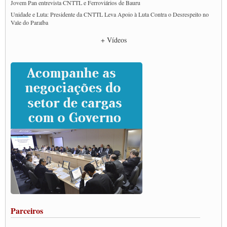
Jovem Pan entrevista CNTTL e Ferroviários de Bauru
Unidade e Luta: Presidente da CNTTL Leva Apoio à Luta Contra o Desrespeito no
Vale do Paraíba
Empresas divulgam fake news para burlar lei do Piso Mínimo de Frete
+ Vídeos
CNTTL e entidades dos caminhoneiros conversam com governo Lula sobre pautas
da categoria
Caminhoneiros prometem paralisação e cobram diálogo com Lula
CNTTL e lideranças de caminhoneiros participam de debate sobre saúde nas
rodovias
Paulinho e Litti debatem política global para transporte rodoviário de cargas na
SUTCRA no Uruguai
Grande Conquista da Categoria transporte de Cargas e Caminhoneiros Autonomos
ENCONTRO INTERNACIONAL EM APOIO A CLASSE TRABALHADORA
DO BRASIL E A ELEIÇÃO 2022
Carta às Brasileiras e aos Brasileiros em Defesa do Estado Democrático de Direito
Paulinho, presidente da CNTTL, faz balanço do 3º Congresso da CNTTL
Caminhoneiros aprovam greve a partir do 1º de novembro
Rodoviários de Feira Santana fazem Assembleia para avaliar proposta de reajuste
salarial
Portuários de Rio Grande fazem paralisação pela vacina
Parceiros
Vacina Já: Lockdown de 24 horas dos trabalhadores em transportes está mantido,
destaca Paulinho