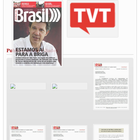
Condutores de Guarulhos farão greve sanitária nesta terça-feira (20)
Paralisação dos Caminhoneiros na #BR285, entrocamento que liga o Mercosul ao
Rio Grande
Caminhoneiros bloqueiam duas faixas na Castello Branco e fazem protesto
Modal-Live #13 Aumento da Violência Contra Mulher e o Adoecimento da Classe
Trabalhadora em Tempos de Pandemia
MODAL-LIVE#12 POLÍTICAS PÚBLICAS DE TRANSPORTE PARA A
CLASSE TRABALHADORA E ELEIÇÕES NA PANDEMIA
Publicações dos Filiados
MODAL-LIVE#11 POLÍTICAS PÚBLICAS DE TRANSPORTE
JUVENTUDE DO TRANSPORTE: POR QUE DEVEMOS NOS ORGANIZAR?
Fabio Primo testa positivo para Coronavírus, mas está bem de saúde
Modal-Live#9 Quais são os direitos dos trabalhador@s que contraem a Covid-19 na
pandemia?
Participe da Campanha Fora Bolsonaro
CNTTL e FECOOTAC apoiam Campanha de testes de COVID-19 para
caminhoneiros
MODAL-LIVE#8 - Lideranças sindicais da CNTTL, CGTB e dos caminhoneiros
autônomos e celetistas irão abordar as lutas dos caminhoneiros e os impactos da
pandemia no setor de cargas e nos direitos.
O PAPEL DA ITF E FUTAC NAS LUTAS, EMPREGO, DIREITOS EM
ESCALA GLOBAL E DA DEFESA DA VIDA
Modal-Live #6: Com participação especial do professor da Unisinos e Doutor em