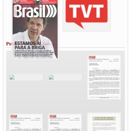
Condutores de Guarulhos farão greve sanitária nesta terça-feira (20)
Paralisação dos Caminhoneiros na #BR285, entrocamento que liga o Mercosul ao
Rio Grande
Caminhoneiros bloqueiam duas faixas na Castello Branco e fazem protesto
Modal-Live #13 Aumento da Violência Contra Mulher e o Adoecimento da Classe
Trabalhadora em Tempos de Pandemia
MODAL-LIVE#12 POLÍTICAS PÚBLICAS DE TRANSPORTE PARA A
CLASSE TRABALHADORA E ELEIÇÕES NA PANDEMIA
Publicações dos Filiados
MODAL-LIVE#11 POLÍTICAS PÚBLICAS DE TRANSPORTE
JUVENTUDE DO TRANSPORTE: POR QUE DEVEMOS NOS ORGANIZAR?
Fabio Primo testa positivo para Coronavírus, mas está bem de saúde
Modal-Live#9 Quais são os direitos dos trabalhador@s que contraem a Covid-19 na
pandemia?
Participe da Campanha Fora Bolsonaro
CNTTL e FECOOTAC apoiam Campanha de testes de COVID-19 para
caminhoneiros
MODAL-LIVE#8 - Lideranças sindicais da CNTTL, CGTB e dos caminhoneiros
autônomos e celetistas irão abordar as lutas dos caminhoneiros e os impactos da
pandemia no setor de cargas e nos direitos.
O PAPEL DA ITF E FUTAC NAS LUTAS, EMPREGO, DIREITOS EM
ESCALA GLOBAL E DA DEFESA DA VIDA
Modal-Live #6: Com participação especial do professor da Unisinos e Doutor em
Ciências da Comunicação da USP, Rafael Grohmann, que coordena uma pesquisa