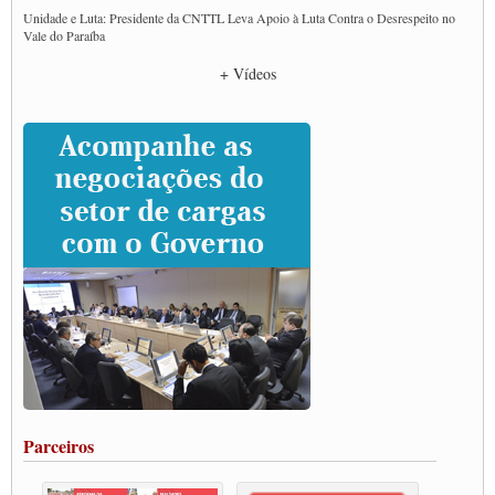
Unidade e Luta: Presidente da CNTTL Leva Apoio à Luta Contra o Desrespeito no
Vale do Paraíba
Empresas divulgam fake news para burlar lei do Piso Mínimo de Frete
+ Vídeos
CNTTL e entidades dos caminhoneiros conversam com governo Lula sobre pautas
da categoria
Caminhoneiros prometem paralisação e cobram diálogo com Lula
CNTTL e lideranças de caminhoneiros participam de debate sobre saúde nas
rodovias
Paulinho e Litti debatem política global para transporte rodoviário de cargas na
SUTCRA no Uruguai
Grande Conquista da Categoria transporte de Cargas e Caminhoneiros Autonomos
ENCONTRO INTERNACIONAL EM APOIO A CLASSE TRABALHADORA
DO BRASIL E A ELEIÇÃO 2022
Carta às Brasileiras e aos Brasileiros em Defesa do Estado Democrático de Direito
Paulinho, presidente da CNTTL, faz balanço do 3º Congresso da CNTTL
Caminhoneiros aprovam greve a partir do 1º de novembro
Rodoviários de Feira Santana fazem Assembleia para avaliar proposta de reajuste
salarial
Portuários de Rio Grande fazem paralisação pela vacina
Parceiros
Vacina Já: Lockdown de 24 horas dos trabalhadores em transportes está mantido,
destaca Paulinho