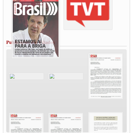
Paralisação dos Caminhoneiros na #BR285, entrocamento que liga o Mercosul ao
Rio Grande
Caminhoneiros bloqueiam duas faixas na Castello Branco e fazem protesto
Modal-Live #13 Aumento da Violência Contra Mulher e o Adoecimento da Classe
Trabalhadora em Tempos de Pandemia
MODAL-LIVE#12 POLÍTICAS PÚBLICAS DE TRANSPORTE PARA A
CLASSE TRABALHADORA E ELEIÇÕES NA PANDEMIA
Publicações dos Filiados
MODAL-LIVE#11 POLÍTICAS PÚBLICAS DE TRANSPORTE
JUVENTUDE DO TRANSPORTE: POR QUE DEVEMOS NOS ORGANIZAR?
Fabio Primo testa positivo para Coronavírus, mas está bem de saúde
Modal-Live#9 Quais são os direitos dos trabalhador@s que contraem a Covid-19 na
pandemia?
Participe da Campanha Fora Bolsonaro
CNTTL e FECOOTAC apoiam Campanha de testes de COVID-19 para
caminhoneiros
MODAL-LIVE#8 - Lideranças sindicais da CNTTL, CGTB e dos caminhoneiros
autônomos e celetistas irão abordar as lutas dos caminhoneiros e os impactos da
pandemia no setor de cargas e nos direitos.
O PAPEL DA ITF E FUTAC NAS LUTAS, EMPREGO, DIREITOS EM
ESCALA GLOBAL E DA DEFESA DA VIDA
Modal-Live #6: Com participação especial do professor da Unisinos e Doutor em
Ciências da Comunicação da USP, Rafael Grohmann, que coordena uma pesquisa