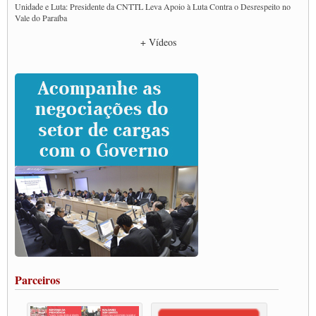
Unidade e Luta: Presidente da CNTTL Leva Apoio à Luta Contra o Desrespeito no
Vale do Paraíba
Empresas divulgam fake news para burlar lei do Piso Mínimo de Frete
+ Vídeos
CNTTL e entidades dos caminhoneiros conversam com governo Lula sobre pautas
da categoria
Caminhoneiros prometem paralisação e cobram diálogo com Lula
CNTTL e lideranças de caminhoneiros participam de debate sobre saúde nas
rodovias
Paulinho e Litti debatem política global para transporte rodoviário de cargas na
SUTCRA no Uruguai
Grande Conquista da Categoria transporte de Cargas e Caminhoneiros Autonomos
ENCONTRO INTERNACIONAL EM APOIO A CLASSE TRABALHADORA
DO BRASIL E A ELEIÇÃO 2022
Carta às Brasileiras e aos Brasileiros em Defesa do Estado Democrático de Direito
Paulinho, presidente da CNTTL, faz balanço do 3º Congresso da CNTTL
Caminhoneiros aprovam greve a partir do 1º de novembro
Rodoviários de Feira Santana fazem Assembleia para avaliar proposta de reajuste
salarial
Portuários de Rio Grande fazem paralisação pela vacina
Parceiros
Vacina Já: Lockdown de 24 horas dos trabalhadores em transportes está mantido,
destaca Paulinho
Condutores de Guarulhos farão greve sanitária nesta terça-feira (20)