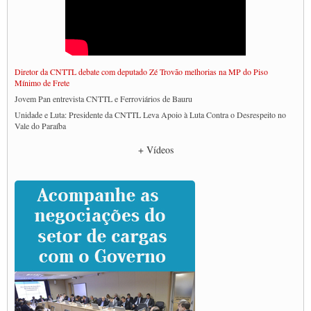
Diretor da CNTTL debate com deputado Zé Trovão melhorias na MP do Piso
Mínimo de Frete
Jovem Pan entrevista CNTTL e Ferroviários de Bauru
Unidade e Luta: Presidente da CNTTL Leva Apoio à Luta Contra o Desrespeito no
Vale do Paraíba
Empresas divulgam fake news para burlar lei do Piso Mínimo de Frete
+ Vídeos
CNTTL e entidades dos caminhoneiros conversam com governo Lula sobre pautas
da categoria
Caminhoneiros prometem paralisação e cobram diálogo com Lula
CNTTL e lideranças de caminhoneiros participam de debate sobre saúde nas
rodovias
Paulinho e Litti debatem política global para transporte rodoviário de cargas na
SUTCRA no Uruguai
Grande Conquista da Categoria transporte de Cargas e Caminhoneiros Autonomos
ENCONTRO INTERNACIONAL EM APOIO A CLASSE TRABALHADORA
DO BRASIL E A ELEIÇÃO 2022
Carta às Brasileiras e aos Brasileiros em Defesa do Estado Democrático de Direito