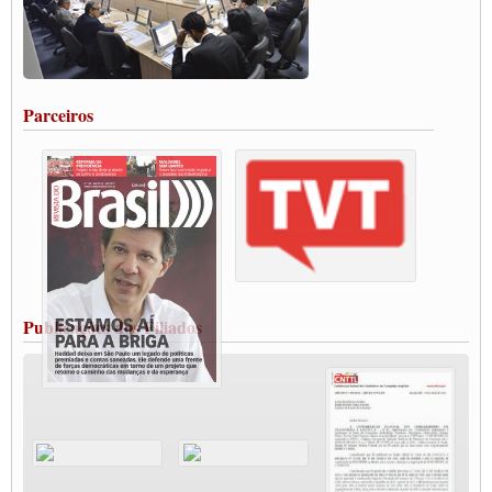
Paulinho, presidente da CNTTL, faz balanço do 3º Congresso da CNTTL
Caminhoneiros aprovam greve a partir do 1º de novembro
Rodoviários de Feira Santana fazem Assembleia para avaliar proposta de reajuste
salarial
Portuários de Rio Grande fazem paralisação pela vacina
Parceiros
Vacina Já: Lockdown de 24 horas dos trabalhadores em transportes está mantido,
destaca Paulinho
Condutores de Guarulhos farão greve sanitária nesta terça-feira (20)
Paralisação dos Caminhoneiros na #BR285, entrocamento que liga o Mercosul ao
Rio Grande
Caminhoneiros bloqueiam duas faixas na Castello Branco e fazem protesto
Modal-Live #13 Aumento da Violência Contra Mulher e o Adoecimento da Classe
Trabalhadora em Tempos de Pandemia
MODAL-LIVE#12 POLÍTICAS PÚBLICAS DE TRANSPORTE PARA A
CLASSE TRABALHADORA E ELEIÇÕES NA PANDEMIA
Publicações dos Filiados
MODAL-LIVE#11 POLÍTICAS PÚBLICAS DE TRANSPORTE
JUVENTUDE DO TRANSPORTE: POR QUE DEVEMOS NOS ORGANIZAR?
Fabio Primo testa positivo para Coronavírus, mas está bem de saúde
Modal-Live#9 Quais são os direitos dos trabalhador@s que contraem a Covid-19 na
pandemia?
Participe da Campanha Fora Bolsonaro
CNTTL e FECOOTAC apoiam Campanha de testes de COVID-19 para