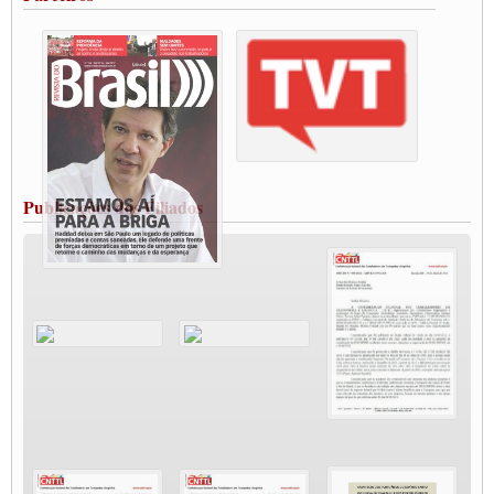
Vacina Já: Lockdown de 24 horas dos trabalhadores em transportes está mantido,
destaca Paulinho
Condutores de Guarulhos farão greve sanitária nesta terça-feira (20)
Paralisação dos Caminhoneiros na #BR285, entrocamento que liga o Mercosul ao
Rio Grande
Caminhoneiros bloqueiam duas faixas na Castello Branco e fazem protesto
Modal-Live #13 Aumento da Violência Contra Mulher e o Adoecimento da Classe
Trabalhadora em Tempos de Pandemia
MODAL-LIVE#12 POLÍTICAS PÚBLICAS DE TRANSPORTE PARA A
CLASSE TRABALHADORA E ELEIÇÕES NA PANDEMIA
Publicações dos Filiados
MODAL-LIVE#11 POLÍTICAS PÚBLICAS DE TRANSPORTE
JUVENTUDE DO TRANSPORTE: POR QUE DEVEMOS NOS ORGANIZAR?
Fabio Primo testa positivo para Coronavírus, mas está bem de saúde
Modal-Live#9 Quais são os direitos dos trabalhador@s que contraem a Covid-19 na
pandemia?
Participe da Campanha Fora Bolsonaro
CNTTL e FECOOTAC apoiam Campanha de testes de COVID-19 para
caminhoneiros
MODAL-LIVE#8 - Lideranças sindicais da CNTTL, CGTB e dos caminhoneiros
autônomos e celetistas irão abordar as lutas dos caminhoneiros e os impactos da
pandemia no setor de cargas e nos direitos.
O PAPEL DA ITF E FUTAC NAS LUTAS, EMPREGO, DIREITOS EM
ESCALA GLOBAL E DA DEFESA DA VIDA