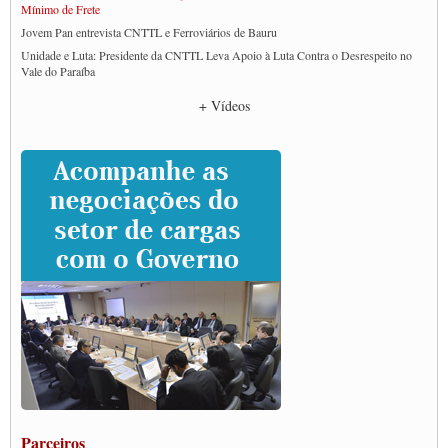
Mínimo de Frete
Jovem Pan entrevista CNTTL e Ferroviários de Bauru
Unidade e Luta: Presidente da CNTTL Leva Apoio à Luta Contra o Desrespeito no
Vale do Paraíba
Empresas divulgam fake news para burlar lei do Piso Mínimo de Frete
+ Vídeos
CNTTL e entidades dos caminhoneiros conversam com governo Lula sobre pautas
da categoria
Caminhoneiros prometem paralisação e cobram diálogo com Lula
CNTTL e lideranças de caminhoneiros participam de debate sobre saúde nas
rodovias
Paulinho e Litti debatem política global para transporte rodoviário de cargas na
SUTCRA no Uruguai
Grande Conquista da Categoria transporte de Cargas e Caminhoneiros Autonomos
ENCONTRO INTERNACIONAL EM APOIO A CLASSE TRABALHADORA
DO BRASIL E A ELEIÇÃO 2022
Carta às Brasileiras e aos Brasileiros em Defesa do Estado Democrático de Direito
Paulinho, presidente da CNTTL, faz balanço do 3º Congresso da CNTTL
Caminhoneiros aprovam greve a partir do 1º de novembro
Rodoviários de Feira Santana fazem Assembleia para avaliar proposta de reajuste
salarial
Portuários de Rio Grande fazem paralisação pela vacina
Parceiros